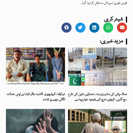
فوری طور پر اسپتال منتقل کر دیا گیا۔
شیئر کریں
:مزید خبریں
صاف پانی کی مشینری بند، عمارتیں دلہن کی طرح
دوکوٹہ: کبوترچوری کاشبہ، بااثر افراد نے اپنی عدالت
سج گئیں، کروڑوں خرچ کے باوجود عوام پیاسے
لگالی، بچے پر تشدد