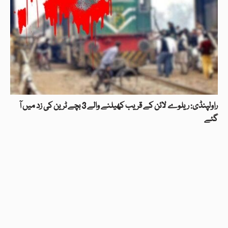
راولپنڈی: ریلوے لائن کے قریب کھیلنے والے 3 بچے ٹرین کی زد میں آ
گئے