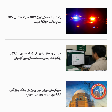
پنجاب: 6 ماہ کے دوران 1012 مبینہ مقابلے، 315
ملزم ہلاک، 4 اہلکار شہید
میلسی: معطل پٹواری کی 4ماہ بعد بھی آن لائن
ریکارڈ تک رسائی، محکمہ مال میں کھلبلی
میپکو سٹی ڈویژن میں یونین کی جنگ چھڑ گئی،
تبادلوں پر عہدیداروں میں جھڑپ