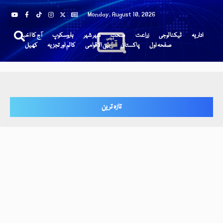
Monday, August 10, 2026
اداریہ
ٹیکنالوجی
زراعت
صحت
شہر شہر
ہاروسکوپ
آج کا اخبار
صفحہ اول
پاکستان
بین الاقوامی
کالم اور تجزیہ
کھیل
تازہ ترین