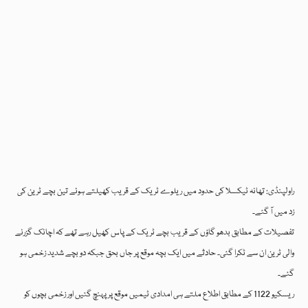
راولپنڈی: تھانہ ٹیکسلا کی حدود میں ریلوے ٹریک کے قریب کھیلتے ہوئے تین بچے ٹرین کی
زد میں آ گئے۔
تفصیلات کے مطابق بدھو گاؤں کے قریب بچے ٹریک کے پاس کھیل رہے تھے کہ اچانک گزرنے
والی ٹرین ان سے ٹکرا گئی۔ حادثے میں ایک بچہ موقع پر جاں بحق جبکہ دو بچے شدید زخمی ہو
گئے۔
ریسکیو 1122 کے مطابق اطلاع ملتے ہی امدادی ٹیمیں موقع پر پہنچ گئیں اور زخمی بچوں کو