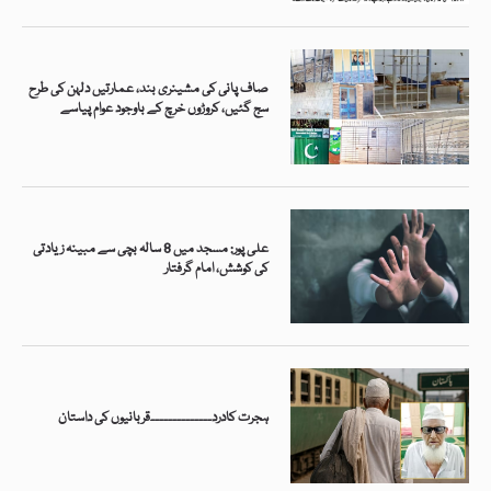
صاف پانی کی مشینری بند، عمارتیں دلہن کی طرح
سج گئیں، کروڑوں خرچ کے باوجود عوام پیاسے
علی پور: مسجد میں 8 سالہ بچی سے مبینہ زیادتی
کی کوشش، امام گرفتار
ہجرت کادرد۔۔۔۔۔۔۔۔۔۔۔۔۔۔قربانیوں کی داستان