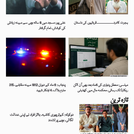
ہجرت کادرد۔۔۔۔۔۔۔۔۔۔۔۔۔۔قربانیوں کی داستان
علی پور: مسجد میں 8 سالہ بچی سے مبینہ زیادتی
کی کوشش، امام گرفتار
میلسی: معطل پٹواری کی 4ماہ بعد بھی آن لائن
پنجاب: 6 ماہ کے دوران 1012 مبینہ مقابلے، 315
ریکارڈ تک رسائی، محکمہ مال میں کھلبلی
ملزم ہلاک، 4 اہلکار شہید
تازہ ترین
دوکوٹہ: کبوترچوری کاشبہ، بااثر افراد نے اپنی عدالت
لگالی، بچے پر تشدد