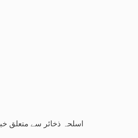
اسلحہ ذخائر سے متعلق خب