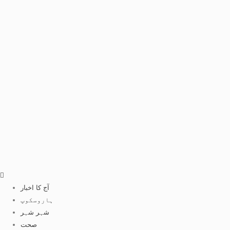
آج کا اخبار
ہاروسکوپ
شہر شہر
صحت