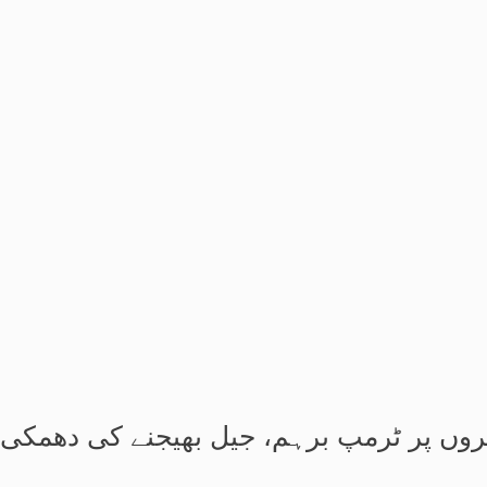
روں پر ٹرمپ برہم، جیل بھیجنے کی دھمکی