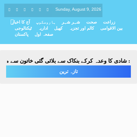
Sunday, August 9, 2026
زراعت
صحت
شہر شہر
ہاروسکوپ
آج کا اخبار
بین الاقوامی
کالم اور تجزیہ
کھیل
اداریہ
ٹیکنالوجی
صفحہ اول
پاکستان
 شادی کا وعدہ کرکے بنکاک سے بلائی گئی خاتون سے مبینہ زیا
تازہ ترین