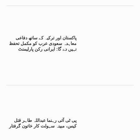
پاکستان اور ترکیہ کے ساتھ دفاعی
معاہدہ سعودی عرب کو مکمل تحفظ
نہیں دے گا: ایرانی رکن پارلیمنٹ
پی ٹی آئی رہنما عبداللہ طاہر قتل
کیس، مبینہ سہولت کار خاتون گرفتار