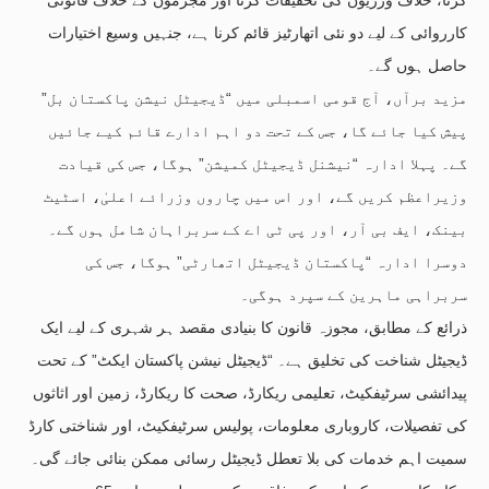
کارروائی کے لیے دو نئی اتھارٹیز قائم کرنا ہے، جنہیں وسیع اختیارات
حاصل ہوں گے۔
مزید برآں، آج قومی اسمبلی میں “ڈیجیٹل نیشن پاکستان بل”
پیش کیا جائے گا، جس کے تحت دو اہم ادارے قائم کیے جائیں
گے۔ پہلا ادارہ “نیشنل ڈیجیٹل کمیشن” ہوگا، جس کی قیادت
وزیراعظم کریں گے، اور اس میں چاروں وزرائے اعلیٰ، اسٹیٹ
بینک، ایف بی آر، اور پی ٹی اے کے سربراہان شامل ہوں گے۔
دوسرا ادارہ “پاکستان ڈیجیٹل اتھارٹی” ہوگا، جس کی
سربراہی ماہرین کے سپرد ہوگی۔
ذرائع کے مطابق، مجوزہ قانون کا بنیادی مقصد ہر شہری کے لیے ایک
ڈیجیٹل شناخت کی تخلیق ہے۔ “ڈیجیٹل نیشن پاکستان ایکٹ” کے تحت
پیدائشی سرٹیفکیٹ، تعلیمی ریکارڈ، صحت کا ریکارڈ، زمین اور اثاثوں
کی تفصیلات، کاروباری معلومات، پولیس سرٹیفکیٹ، اور شناختی کارڈ
سمیت اہم خدمات کی بلا تعطل ڈیجیٹل رسائی ممکن بنائی جائے گی۔