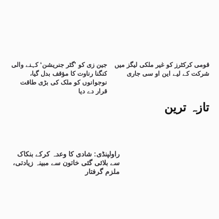
قومی کرکٹرز کو غیر ملکی لیگز میں
جین زی کو ’گٹر جنریشن‘ کہنے والی
شرکت کے لیے این او سی جاری
کنگنا رناوت کا مؤقف بدل گیا،
نوجوانوں کو ملک کی بڑی طاقت
قرار دے دیا
تازہ ترین
راولپنڈی: شادی کا وعدہ کرکے بنکاک
سے بلائی گئی خاتون سے مبینہ زیادتی،
ملزم گرفتار