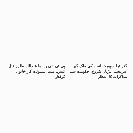
گڈز ٹرانسپورٹ اتحاد کی ملک گیر
پی ٹی آئی رہنما عبداللہ طاہر قتل
غیرمعینہ ہڑتال شروع، حکومت سے
کیس، مبینہ سہولت کار خاتون
مذاکرات کا انتظار
گرفتار