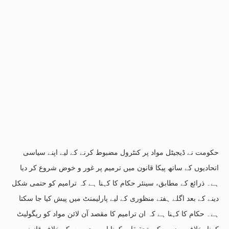
حکومت نے ڈیجیٹل مواد پر کنٹرول مضبوط کرنے کے لیے اپنے سیاسی
اتحادیوں کے ساتھ پیکا قانون میں ترمیم پر غور و خوض شروع کر دیا
ہے۔ ذرائع کے مطابق، سینئر حکام کا کہنا ہے کہ ترامیم کو حتمی شکل
دینے کے بعد اگلے ہفتے منظوری کے لیے پارلیمنٹ میں پیش کیا جا سکتا
ہے۔ حکام کا کہنا ہے کہ ان ترامیم کا مقصد آن لائن مواد کو ریگولیٹ
کرنا، خلاف ورزیوں کی تحقیقات کرنا اور مجرموں کے خلاف قانونی