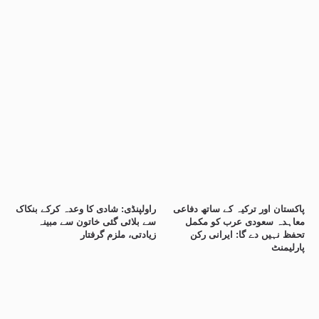
پاکستان اور ترکیہ کے ساتھ دفاعی
راولپنڈی: شادی کا وعدہ کرکے بنکاک
معاہدہ سعودی عرب کو مکمل
سے بلائی گئی خاتون سے مبینہ
تحفظ نہیں دے گا: ایرانی رکن
زیادتی، ملزم گرفتار
پارلیمنٹ