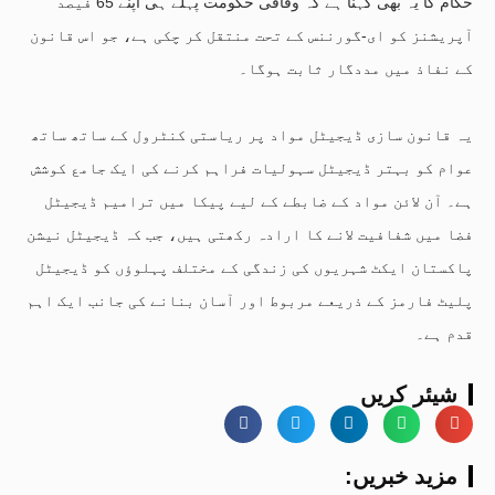
حکام کا یہ بھی کہنا ہے کہ وفاقی حکومت پہلے ہی اپنے 65 فیصد
آپریشنز کو ای-گورننس کے تحت منتقل کر چکی ہے، جو اس قانون
کے نفاذ میں مددگار ثابت ہوگا۔
یہ قانون سازی ڈیجیٹل مواد پر ریاستی کنٹرول کے ساتھ ساتھ
عوام کو بہتر ڈیجیٹل سہولیات فراہم کرنے کی ایک جامع کوشش
ہے۔ آن لائن مواد کے ضابطے کے لیے پیکا میں ترامیم ڈیجیٹل
فضا میں شفافیت لانے کا ارادہ رکھتی ہیں، جب کہ ڈیجیٹل نیشن
پاکستان ایکٹ شہریوں کی زندگی کے مختلف پہلوؤں کو ڈیجیٹل
پلیٹ فارمز کے ذریعے مربوط اور آسان بنانے کی جانب ایک اہم
قدم ہے۔
شیئر کریں
:مزید خبریں