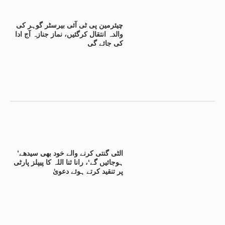
چیئرمین پی ٹی آئی بیرسٹر گوہر کی
والدہ انتقال کرگئیں، نماز جنازہ آج ادا
کی جائے گی
’الٹی گنتی کرنے والے خود بھی سیدھے
ہوجائیں گے‘، رانا ثنا اللہ کا پیپلز پارٹی
پر تنقید کرتے ہوئے دعویٰ