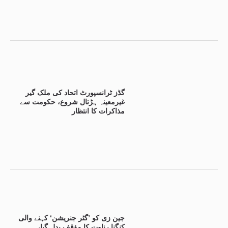
گڈز ٹرانسپورٹ اتحاد کی ملک گیر
غیرمعینہ ہڑتال شروع، حکومت سے
مذاکرات کا انتظار
جین زی کو ’گٹر جنریشن‘ کہنے والی
کنگنا رناوت کا مؤقف بدل گیا،