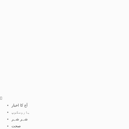
آج کا اخبار
ہاروسکوپ
شہر شہر
صحت