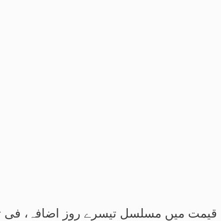
میں مسلسل تیسرے روز اضافہ، فی تولہ 4 لاکھ 54 ہزار 336 روپے کا