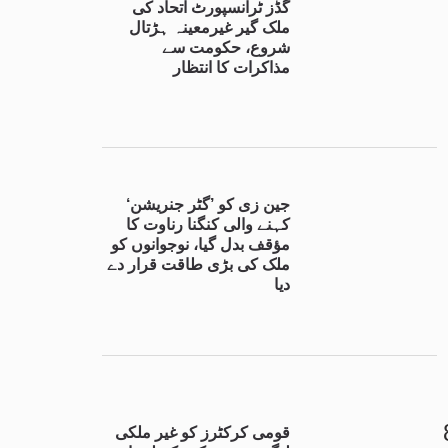
گڈز ٹرانسپورٹ اتحاد کی
ملک گیر غیرمعینہ ہڑتال
شروع، حکومت سے
مذاکرات کا انتظار
جین زی کو ’گٹر جنریشن‘
کہنے والی کنگنا رناوت کا
مؤقف بدل گیا، نوجوانوں کو
ملک کی بڑی طاقت قرار دے
دیا
ہ بھٹہ، چک 87
قومی کرکٹرز کو غیر ملکی