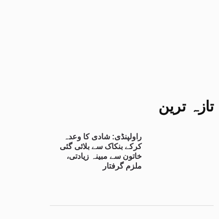
تازہ ترین
راولپنڈی: شادی کا وعدہ
کرکے بنکاک سے بلائی گئی
خاتون سے مبینہ زیادتی،
ملزم گرفتار