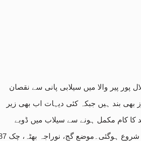
ل پور پیر والا میں سیلابی پانی سے نقصان
 ایم 5 اٹھارویں روز بھی بند ہیں جبکہ کئی دیہات اب بھی زیر
د کا کام مکمل ہونے سے سیلاب میں ڈوبے
علاقوں میں پانی کی سطح کم ہونا شروع ہوگئی۔موضع گج، نوراج