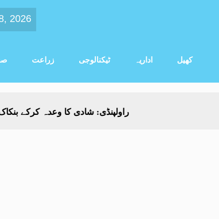
8, 2026
کھیل
اداریہ
ٹیکنالوجی
زراعت
صح
راولپنڈی: شادی کا وعدہ کرکے بنکاک سے بلا