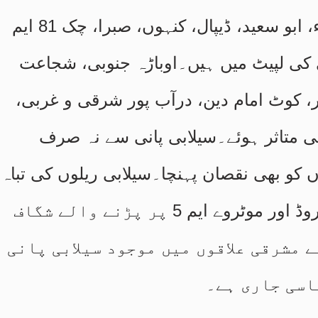
ایم، بستی لانگ، بہادر پور، پیر اولیاء، ابو سعید، ڈیپال، کنہوں، صبرا، چک 81 ایم
بی پانی کی لپیٹ میں ہیں۔اوباڑہ جنوبی، شجاعت
ر، کوٹ امام دین، درآب پور شرقی و غربی،
ی متاثر ہوئے۔سیلابی پانی سے نہ صرف
 کو بھی نقصان پہنچا۔سیلابی ریلوں کی تباہ
کاریوں کے ڈرون مناظر میں گیلانی روڈ اور موٹروے ایم 5 پر پڑنے والے شگاف
ے مشرقی علاقوں میں موجود سیلابی پانی
اسی جاری ہے۔