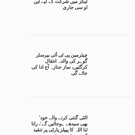
لیگز میں شرکت کے لیے این
او سی جاری
چیئرمین پی ٹی آئی بیرسٹر
گوہر کی والدہ انتقال
کرگئیں، نماز جنازہ آج ادا کی
جائے گی
’الٹی گنتی کرنے والے خود
بھی سیدھے ہوجائیں گے‘، رانا
ثنا اللہ کا پیپلز پارٹی پر تنقید