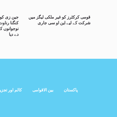
قومی کرکٹرز کو غیر ملکی لیگز میں
جین زی کو 
شرکت کے لیے این او سی جاری
کنگنا رناوت
نوجوانوں ک
دے دیا
پاکستان
بین الاقوامی
کالم اور تجزی