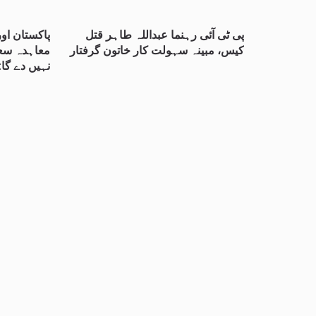
پی ٹی آئی رہنما عبداللہ طاہر قتل
پاکستان او
کیس، مبینہ سہولت کار خاتون گرفتار
معاہدہ سع
نہیں دے گا: