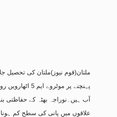
ملتان(قوم نیوز)ملتان کی تحصیل جلا
پہنچنے پر موٹروے
آب ہیں۔نوراجہ بھٹہ کے حفاظتی بن