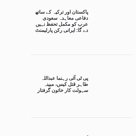
پاکستان اور ترکیہ کے ساتھ
دفاعی معاہدہ سعودی
عرب کو مکمل تحفظ نہیں
دے گا: ایرانی رکن پارلیمنٹ
پی ٹی آئی رہنما عبداللہ
طاہر قتل کیس، مبینہ
سہولت کار خاتون گرفتار