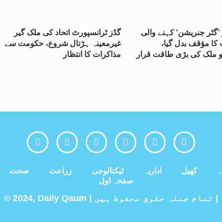
’گٹر جنریشن‘ کہنے والی
گڈز ٹرانسپورٹ اتحاد کی ملک گیر
 کا مؤقف بدل گیا،
غیرمعینہ ہڑتال شروع، حکومت سے
و ملک کی بڑی طاقت قرار
مذاکرات کا انتظار
ہ
کھیل
اداریہ
ٹیکنالوجی
زراعت
صحت
صفحہ اول
© 2024, Daily Qaum | تمام جملہ حقوق محفوظ ہیں |