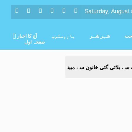
Saturday, August 
ت
شہر شہر
ہاروسکوپ
آج کا اخبار
صفحہ اول
ئی گئی خاتون سے مبینہ زیادتی، ملزم گرفتار
راولپنڈی: ش
-