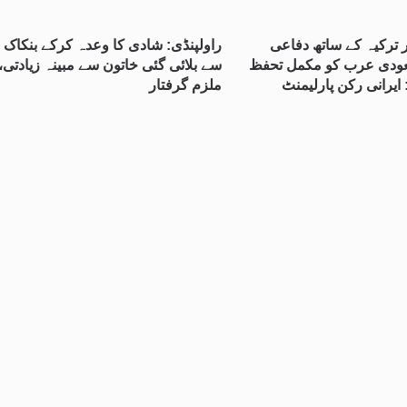
ر ترکیہ کے ساتھ دفاعی
راولپنڈی: شادی کا وعدہ کرکے بنکاک
ودی عرب کو مکمل تحفظ
سے بلائی گئی خاتون سے مبینہ زیادتی،
 ایرانی رکن پارلیمنٹ
ملزم گرفتار