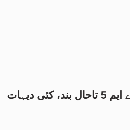
جلال پور پیر والا: موٹروے ایم 5 تاحال بند، کئی دیہات