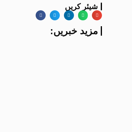
شیئر کریں
:مزید خبریں