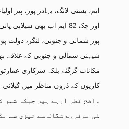
اور چک 82 ایم اب بھی سیلا
پور شمالی و جنوبی، لنگر، دولت پو
شیہنی شمالی و جنوبی کے علاقے بھ
مکانات گرگئے بلکہ سرکاری عمارتوں
واضح نظر آرہے ہیں جبکہ شہر ک
کی موٹروے شگاف سے تیزی سے نک