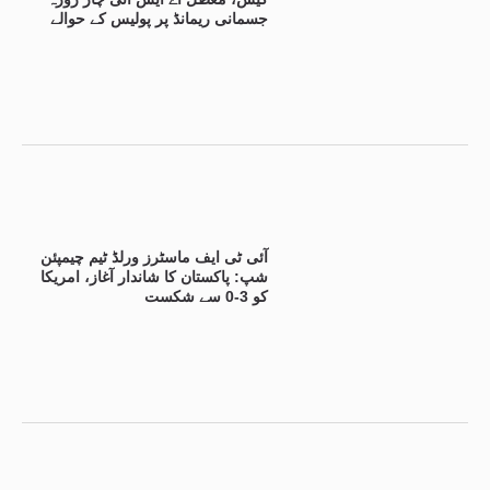
جسمانی ریمانڈ پر پولیس کے حوالے
آئی ٹی ایف ماسٹرز ورلڈ ٹیم چیمپئن
شپ: پاکستان کا شاندار آغاز، امریکا
کو 3-0 سے شکست