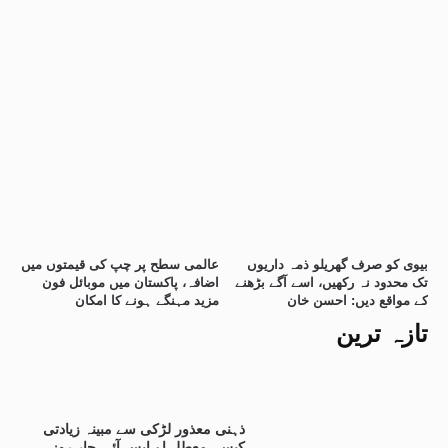
بیوی کو صرف گھریلو ذمہ داریوں
عالمی سطح پر چپ کی قیمتوں میں
تک محدود نہ رکھیں، اسے آگے بڑھنے
اضافہ، پاکستان میں موبائل فون
کے مواقع دیں: احسن خان
مزید مہنگے ہونے کا امکان
تازہ ترین
ذہنی معذور لڑکی سے مبینہ زیادتی
کیس، معطل اے ایس آئی چار روزہ