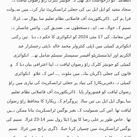
سجاد مجید کو ایل ایل بی کی جعلی ٹرانسکرپٹ تیار کرنے میں سہولت
فراہم کی ۔ڈائریکٹوریٹ آف فاصلاتی نظام تعلیم ساہیوال سے غزالہ
نسیم کے حوالے سے اپنے دستخطوں سے تصدیق کی۔ وائس چانسلر نے
اس معاملے کی 17 مئی 2024 کو انکوائری کا حکم دے دیا ۔تین رکنی
انکوائری کمیٹی میں ڈپٹی کنٹرولر محمد خالد ،ڈپٹی رجسٹرار عبد
الکریم اور ایڈمنسٹریٹو آفیسر سمیسٹر سسٹم شامل تھے۔ انکوائری
کمیٹی کو جونیئر کلرک راؤ رضوان لیاقت نے اپنا اعترافی بیان دیا کہ وہ
قانون کی جعلی ڈگریاں بنانے میں ملوث ہے اس کے علاوہ انکوائری
کمیٹی نے دفتریریکارڈ کی بنیاد پر جعلی ٹرانسکرپٹ کی تیاری میں راؤ
رضوان لیاقت کو قصوروار پایا۔ ڈائریکٹوریٹ آف فاصلاتی نظام تعلیم
ساہیوال ایل ایل بی تین سالہ پروگرام کے ریکارڈ کا محافظ راؤ رضوان
لیاقت تھا۔اس کی شمولیت کے بغیر بوگس ٹرانسکرپٹ بنانا ممکن نہیں
تھا ۔خاص طور پر علی رضا کا پورا ڈیٹا رول نمبر 14-23 غزالہ نسیم کی
بوگس ٹرانسکرپٹ میں چسپاں کرنا جبکہ ڈگری برانچ میں غزالہ نسیم