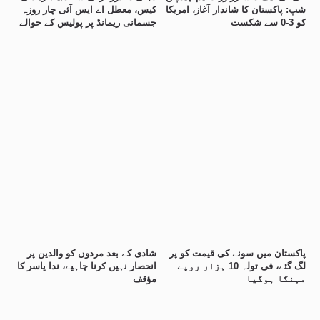
شپ: پاکستان کا شاندار آغاز، امریکا
کیس، معطل اے ایس آئی چار روزہ
کو 3-0 سے شکست
جسمانی ریمانڈ پر پولیس کے حوالے
پاکستان میں سونے کی قیمت کو پر
شادی کے بعد مردوں کو والدین پر
لگ گئے، فی تولہ 10 ہزار روپے
انحصار نہیں کرنا چاہیے، ندا یاسر کا
مہنگا ہوگیا
مؤقف