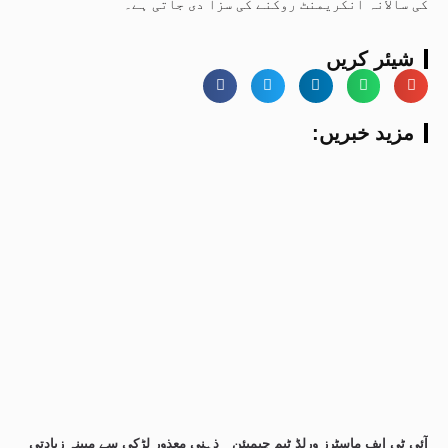
کی سالانہ انکریمنٹ روکنے کی سزا دی جاتی ہے۔
شیئر کریں
:مزید خبریں
آئی ٹی ایف ماسٹرز ورلڈ ٹیم چیمپئن
ذہنی معذور لڑکی سے مبینہ زیادتی