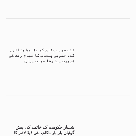
نئے صوبے وفاق کو مضبوط بنائیں
گے، جنوبی پنجاب کا قیام وقت کی
ضرورت ہے: رضا حیات ہراج
شہباز حکومت کے خاتمے کی پیش
گوئیاں بار بار ناکام، نئی ڈیڈ لائنز کا