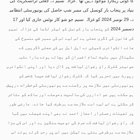
کا کوئی ریکارڈ موجود نہیں تھا ۔غزالہ نسیم نے جعلی ٹرانسکرپٹ کی
بنیاد پر پنجاب بار کونسل کی ممبر شپ حاصل کی یونیورسٹی انتظامیہ
نے 29 نومبر 2024 کو غزالہ نسیم جو شو کاز نوٹس جاری کیا اور 17
دسمبر 2024 کو پنجاب بار کونسل کو لیٹر لکھا کی غزالہ نسیم
کی قانون کی ڈگری جعلی ہے اس لیے اس کی ممبر شپ منسوخ کی
جائے انکوائری کمیٹی نے ایل ایل بی کی جعلی ڈگریوں کے
سکینڈل میں ملوث تمام افسران کو بچاتے ہوئے سارا ملبہ
جونیئر کلرک راؤ رضوان لیاقت پر ڈال دیا اور اپنی انکوائری
رپورٹ میں تحریر کیا کہ کلرک رضوان لیاقت جیسا شخص کو
یونیورسٹی میں ملازمت پر رکھنے سے یونیورسٹی کوخطرات درپیش
ہو سکتے ہیں جو اداروں کی سالمیت ،حوصلے اور ساکھ کو متاثر
کر سکتی ہے اس لیے اسے ملازمت سے برطرف کیا جائے۔ عارضی طور
پر تعینات رجسٹرار اعجاز احمد نے بھی اپنے فیصلے میں کہا
کہ راؤ رضوان لیاقت کے جرم کی نوعیت سنگین ہے اور اس کی سزا
ملازمت سے برطرفی بنتی ہے لیکن میں اس پر رحم کرتے ہوئے اس