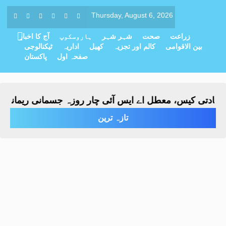
Thursday, August 6, 2026
زراعت
صحت
شہر شہر
ہاروسکوپ
آج کا اخبار
بین الاقوامی
کالم اور تجزیہ
کھیل
اداریہ
ٹیکنالوجی
صفحہ اول
پاکستان
ادتی کیس، معطل اے ایس آئی چار روزہ جسمانی ریمانڈ پر پو
تازہ ترین