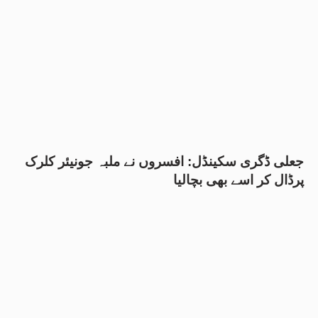
جعلی ڈگری سکینڈل: افسروں نے ملبہ جونیئر کلرک
پرڈال کر اسے بھی بچالیا