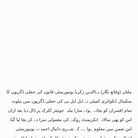
ملتان (وقائع نگار) بہاالدین زکریا یونیورسٹی قانون کی جعلی ڈگریوں کا
سکینڈل انکوائری کمیٹی نے ایل ایل بی کی جعلی ڈگریوں میں ملوث
تمام افسران کو بچاتے ہوئے سارا ملبہ جونیئر کلرک پر ڈال دیا بعد ازاں
اس کو بھی سالانہ انکریمنٹ روکنے کی معمولی سزا دے کر بچا لیا گیا۔
اس ضمن میں معلوم ہوا ہے کہ شہری دانیال احمد نے یونیورسٹی
انتظامیہ کو درخواست دی تھی کہ جونیئر کلرک راؤ رضوان لیاقت نے