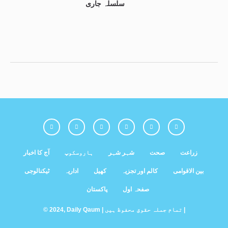
سلسلہ جاری
زراعت
صحت
شہر شہر
ہاروسکوپ
آج کا اخبار
بین الاقوامی
کالم اور تجزیہ
کھیل
اداریہ
ٹیکنالوجی
صفحہ اول
پاکستان
© 2024, Daily Qaum | تمام جملہ حقوق محفوظ ہیں |