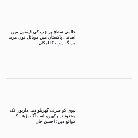
عالمی سطح پر چپ کی قیمتوں میں
اضافہ، پاکستان میں موبائل فون مزید
مہنگے ہونے کا امکان
بیوی کو صرف گھریلو ذمہ داریوں تک
محدود نہ رکھیں، اسے آگے بڑھنے کے
مواقع دیں: احسن خان