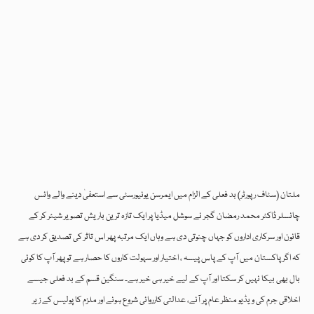
ملتان (سٹاف رپورٹر) بد فعلی کے الزام میں ایمرسن یونیورسٹی سے استعفیٰ دینے والے وائس
چانسلر ڈاکٹر محمد رمضان گجر نے سوشل میڈیا پر ایک تازہ ترین باریش تصویر شیئر کر کے
قانون اور سرکاری اداروں کو جہاں چنوتی دی ہے وہاں ایک مرتبہ پھر اس تاثر کی تصدیق کر دی ہے
کہ اگر پاکستان میں آپ کے پاس پیسہ ، اختیار اور سہولت کاروں کا حصار ہے تو پھر آپ کا کوئی
بال بھی بیکا نہیں کر سکتا اور آپ کے لیے خیر ہی خیر ہے۔ سنگین قسم کے بد فعلی جیسے
اخلاقی جرم کی ویڈیو منظر عام پر آنے، عدالتی کارروائی شروع ہونے اور ملزم کا پولیس کے زیر