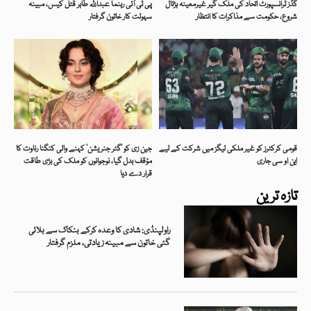
گڈز ٹرانسپورٹ اتحاد کی ملک گیر غیرمعینہ ہڑتال
پی ٹی آئی رہنما عبداللہ طاہر قتل کیس، مبینہ
شروع، حکومت سے مذاکرات کا انتظار
سہولت کار خاتون گرفتار
قومی کرکٹرز کو غیر ملکی لیگز میں شرکت کے لیے
جین زی کو ’گٹر جنریشن‘ کہنے والی کنگنا رناوت کا
این او سی جاری
مؤقف بدل گیا، نوجوانوں کو ملک کی بڑی طاقت
قرار دے دیا
تازہ ترین
راولپنڈی: شادی کا وعدہ کرکے بنکاک سے بلائی
گئی خاتون سے مبینہ زیادتی، ملزم گرفتار