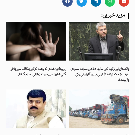
:مزید خبریں
پاکستان اور ترکیہ کے ساتھ دفاعی معاہدہ سعودی
راولپنڈی: شادی کا وعدہ کرکے بنکاک سے بلائی
عرب کو مکمل تحفظ نہیں دے گا: ایرانی رکن
گئی خاتون سے مبینہ زیادتی، ملزم گرفتار
پارلیمنٹ