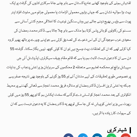
تفتیش ہونے کے باوجود کھلے عام پاکستان سے باہر چلے جانا سرکاری اداروں کی گرفت پر ایک
بہت بڑا سوالیہ نشان ہے کہ جہاں ہزاروں معمولی الزامات یا معمولی جرائم میں ملوث افراد ایئر
پورٹ سے واپس بھیج دیئے جاتے ہیں وہاں سنگین نوعیت کا اخلاقی مجرم کتنی آسانی سے
سسٹم کی رکاوٹوں کو بائی پاس کرتا ہوا ملک سے باہر چلا جاتا ہے۔ ڈاکٹر محمد رمضان کی
سعودی عرب موجودگی ان کے اس دعوے کی تصدیق کرتی ہے جو اپنے چہرے پر ہاتھ پھیر کر وہ
کیا کرتے تھے کہ ان کے تعلقات بہت وسیع ہیں اور ان کا کوئی کچھ نہیں بگاڑ سکتا۔ گزشتہ 55
دن سے ان کا دعویٰ درست ثابت ہو رہا ہے کہ قائم مقام چیف سیکرٹری، ایڈیشنل آئی جی
سپیشل برانچ اور محکمہ تعلیم سے متعلقہ 2 محکموں کے سربراہان وزیر اعلیٰ پنجاب کی ہدایات
پر خصوصی طور پر تحقیقات کے لیے ملتان آئے اور 55 روز گزرنے کے باوجود بھی نتیجہ صفر رہے
جبکہ یہ اعلیٰ ترین افسران ڈاکٹر رمضان اور متاثرہ فریق محمد اعجاز سے ڈھائی گھنٹے پر محیط
انکوائری کے بعد محمد اعجاز کو تسلی دےکرگئےکہ سخت ایکشن ہو گا اور پھر 55 روز میں کوئی
رپورٹ ہی وزیر اعلیٰ کو پیش نہ کی جا سکی تو پھر یہ ڈاکٹر رمضان کا یہ دعویٰ درست ہے کہ ان
کے سہولت کار زیادہ با اثر ہیں۔
شیئر کریں