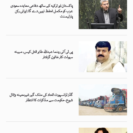
پاکستان اور ترکیہ کے ساتھ دفاعی معاہدہ سعودی
عرب کو مکمل تحفظ نہیں دے گا: ایرانی رکن
پارلیمنٹ
پی ٹی آئی رہنما عبداللہ طاہر قتل کیس، مبینہ
سہولت کار خاتون گرفتار
گڈز ٹرانسپورٹ اتحاد کی ملک گیر غیرمعینہ ہڑتال
شروع، حکومت سے مذاکرات کا انتظار