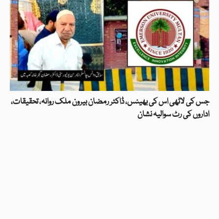
جس کی لاٹھی اس کی بھینس، ڈاکٹر رمضان بیرون ملک روانہ، تحقیقات،
اداروں کی رٹ سوالیہ نشان