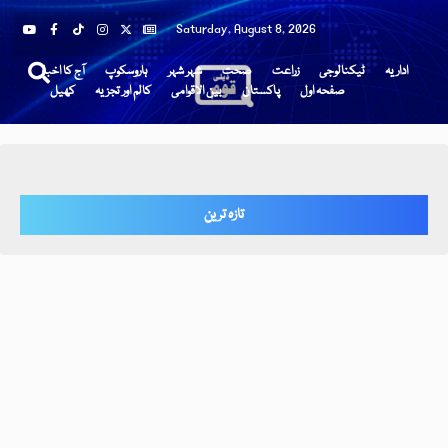
Saturday, August 8, 2026
اداریہ
ٹیکنالوجی
زراعت
صحت
شہر شہر
ہاروسکوپ
آج کا اخبار
صفحہ اول
پاکستان
بین الاقوامی
کالم اور تجزیہ
کھیل
تازہ ترین