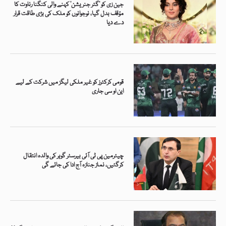
جین زی کو ’گٹر جنریشن‘ کہنے والی کنگنا رناوت کا
مؤقف بدل گیا، نوجوانوں کو ملک کی بڑی طاقت قرار
دے دیا
قومی کرکٹرز کو غیر ملکی لیگز میں شرکت کے لیے
این او سی جاری
چیئرمین پی ٹی آئی بیرسٹر گوہر کی والدہ انتقال
کرگئیں، نماز جنازہ آج ادا کی جائے گی