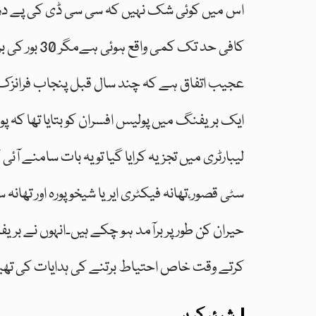
اس میں کوئی شک نہیں کہ سی سی ڈی کی پے در پےک
کافی حد تک 
عجیب اتفاق ہے کہ چند سال قبل پنجاب فرانزک س
ایک بریفنگ میں پولیس افسران کو بتایا تھا کہ پ
لیبارٹری میں تجزیہ کرایا گیا تو یہ بات سامنے آ
سٹی قصور،تھانہ فیکٹری ایریا شیخوپورہ اور تھان
حیران کن طور پر برآمد ہو چکے ہیں۔انہوں نے ب
کرتے وقت خاص احتیاط برتنے کی ہدایات کی تھیں 