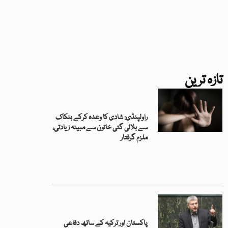
تازہ ترین
راولپنڈی: شادی کا وعدہ کرکے بنکاک
سے بلائی گئی خاتون سے مبینہ زیادتی،
ملزم گرفتار
پاکستان اور ترکیہ کے ساتھ دفاعی