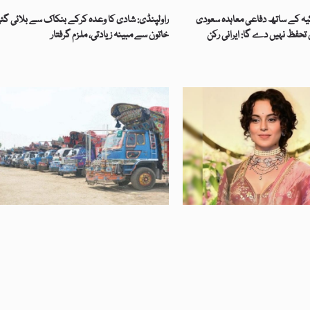
کیہ کے ساتھ دفاعی معاہدہ سعودی
راولپنڈی: شادی کا وعدہ کرکے بنکاک سے بلائی گئ
حفظ نہیں دے گا: ایرانی رکن
خاتون سے مبینہ زیادتی، ملزم گرفتار