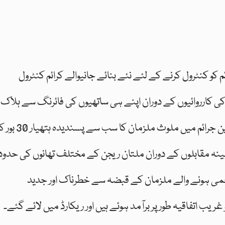
و کنٹرول کرنے کے لئے نئے بنائے جانیوالے کرائم کنٹرول
 کارروائیوں کے دوران اپنے ہی ساتھیوں کی فائرنگ سے ہلاک
یا زخمی ہونے والے خطرناک ترین ڈاکوؤں اور سنگین جرائم میں ملوث ملزمان کا سب سے پسندیدہ 
ینہ مقابلوں کے دوران ملتان ریجن کے مختلف تھانوں کی حدود
خمی ہونے والے ملزمان کے قبضہ سے خطرناک اور جدید
ل ہی عجیب و غریب اتفاقیہ طور پر برآمد ہوئے ہیں اور ریکارڈ میں لائے گئے۔