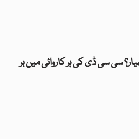
یار؟ سی سی ڈی کی ہر کاروائی میں بر