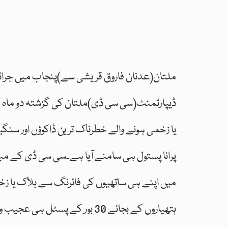
ملتان(عدنان فاروق قریشی سے)پنجاب میں جرائم ک
ڈیپارٹمنٹ(سی سی ڈی)ملتان کی گزشتہ دو ماہ کی
پرانا پستول ہی سامنے آیا ہے۔سی سی ڈی کے مب
میں اپنے ہی ساتھیوں کی فائرنگ سے ہلاک یا ز
ہتھیاروں کے بجائے 30 بور کے پسٹ