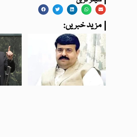
شیئر کریں
:مزید خبریں