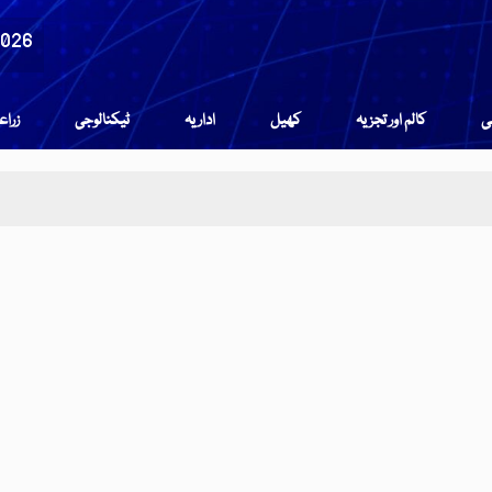
2026
می
کالم اور تجزیہ
کھیل
اداریہ
ٹیکنالوجی
زرا