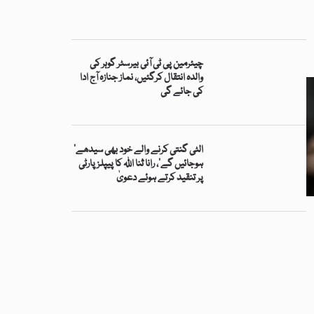
چیئرمین پی ٹی آئی بیرسٹر گوہر کی
والدہ انتقال کرگئیں، نماز جنازہ آج ادا
کی جائے گی
’الٹی گنتی کرنے والے خود بھی سیدھے
ہوجائیں گے‘، رانا ثنا اللہ کا پیپلز پارٹی
پر تنقید کرتے ہوئے دعویٰ