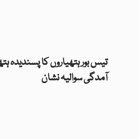
تیس بور ہتھیاروں کا پسندیدہ ہتھ
آمدگی سوالیہ نشان