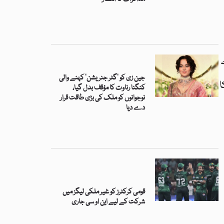
جین زی کو ’گٹر جنریشن‘ کہنے والی
ا
کنگنا رناوت کا مؤقف بدل گیا،
نوجوانوں کو ملک کی بڑی طاقت قرار
دے دیا
قومی کرکٹرز کو غیر ملکی لیگز میں
شرکت کے لیے این او سی جاری