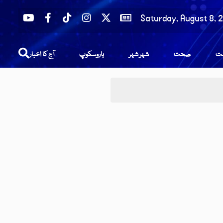
Saturday, August 8, 
عت
صحت
شہر شہر
ہاروسکوپ
آج کا اخبار