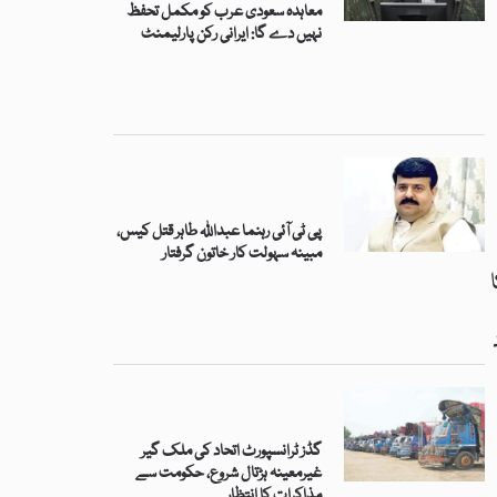
معاہدہ سعودی عرب کو مکمل تحفظ
نہیں دے گا: ایرانی رکن پارلیمنٹ
پی ٹی آئی رہنما عبداللہ طاہر قتل کیس،
مبینہ سہولت کار خاتون گرفتار
ہتھیار 30 بور کا
گڈز ٹرانسپورٹ اتحاد کی ملک گیر
غیرمعینہ ہڑتال شروع، حکومت سے
مذاکرات کا انتظار