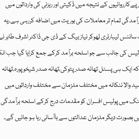
ارروائیوں کے نتیجہ میں ڈکیتی اور رہزنی کی وارداتوں میں
کمی واقع ہوئی ہےمگر 30 بور کی برآمدگی تمام تر معاملات کی بوریت میں اضافہ کررہی ہے۔یہ
ائنس لیبارٹری ٹھوکر نیاز بیگ کے ڈی جی ڈاکٹر اشرف طاہر نے
ولیس کی جانب سے جو اسلحہ برآمد کرکے جمع کرایا گیا جب انک
ئی کہ ایک ہی پسٹل تھانہ صدر پتوکی،تھانہ صدر شیخوپورہ،تھانہ
ہ سید والا ننکانہ میں مختلف ملزمان سے مختلف وارداتوں میں
ریفنگ میں پولیس افسران کو مقدمات درج کرکے اسلحہ برآمدگی
بصورت دیگر ملزمان عدالتوں سے باآسانی رہا ہو جائیں گے۔