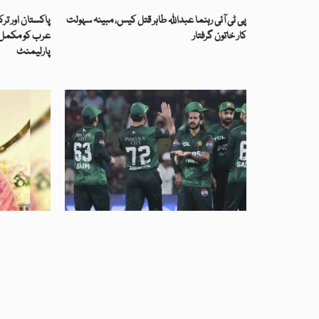
پی ٹی آئی رہنما عبداللہ طاہر قتل کیس، مبینہ سہولت
پاکستان اور تر
کار خاتون گرفتار
عرب کو مکمل ت
پارلیمنٹ