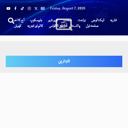
Friday, August 7, 2026
اداریہ
ٹیکنالوجی
زراعت
صحت
شہر شہر
ہاروسکوپ
آج کا اخبار
صفحہ اول
پاکستان
بین الاقوامی
کالم اور تجزیہ
کھیل
تازہ ترین