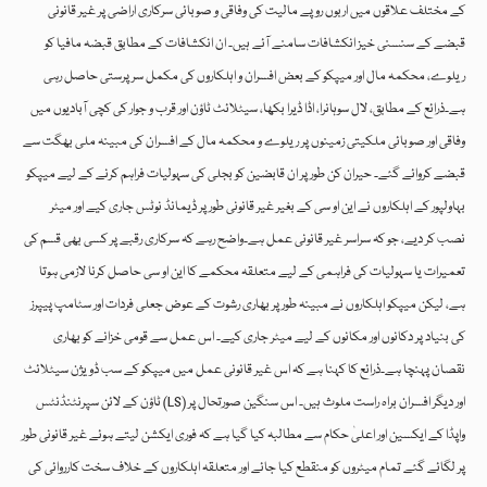
کے مختلف علاقوں میں اربوں روپے مالیت کی وفاقی و صوبائی سرکاری اراضی پر غیر قانونی
قبضے کے سنسنی خیز انکشافات سامنے آئے ہیں۔ ان انکشافات کے مطابق قبضہ مافیا کو
ریلوے، محکمہ مال اور میپکو کے بعض افسران و اہلکاروں کی مکمل سرپرستی حاصل رہی
ہے۔ذرائع کے مطابق، لال سوہانرا، اڈا ڈیرا بکھا، سیٹلائٹ ٹاؤن اور قرب و جوار کی کچی آبادیوں میں
وفاقی اور صوبائی ملکیتی زمینوں پر ریلوے و محکمہ مال کے افسران کی مبینہ ملی بھگت سے
قبضے کروائے گئے۔ حیران کن طور پر ان قابضین کو بجلی کی سہولیات فراہم کرنے کے لیے میپکو
بہاولپور کے اہلکاروں نے این او سی کے بغیر غیر قانونی طور پر ڈیمانڈ نوٹس جاری کیے اور میٹر
نصب کر دیے، جو کہ سراسر غیر قانونی عمل ہے۔واضح رہے کہ سرکاری رقبے پر کسی بھی قسم کی
تعمیرات یا سہولیات کی فراہمی کے لیے متعلقہ محکمے کا این او سی حاصل کرنا لازمی ہوتا
ہے، لیکن میپکو اہلکاروں نے مبینہ طور پر بھاری رشوت کے عوض جعلی فردات اور سٹامپ پیپرز
کی بنیاد پر دکانوں اور مکانوں کے لیے میٹر جاری کیے۔ اس عمل سے قومی خزانے کو بھاری
نقصان پہنچا ہے۔ذرائع کا کہنا ہے کہ اس غیر قانونی عمل میں میپکو کے سب ڈویژن سیٹلائٹ
ٹاؤن کے لائن سپرنٹنڈنٹس (LS) اور دیگر افسران براہ راست ملوث ہیں۔ اس سنگین صورتحال پر
واپڈا کے ایکسین اور اعلیٰ حکام سے مطالبہ کیا گیا ہے کہ فوری ایکشن لیتے ہوئے غیر قانونی طور
پر لگائے گئے تمام میٹروں کو منقطع کیا جائے اور متعلقہ اہلکاروں کے خلاف سخت کارروائی کی