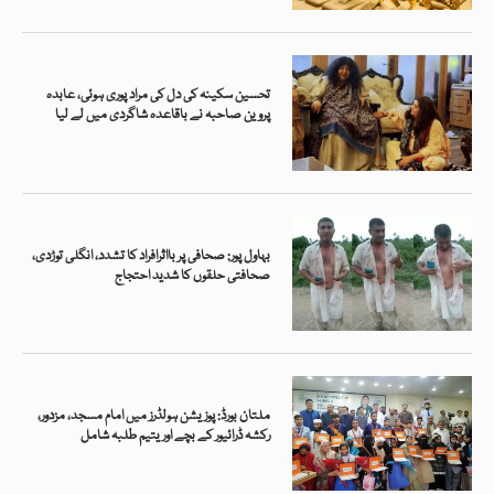
تحسین سکینہ کی دل کی مراد پوری ہوئی، عابدہ
پروین صاحبہ نے باقاعدہ شاگردی میں لے لیا
بہاول پور: صحافی پر بااثرافراد کا تشدد، انگلی توڑدی،
صحافتی حلقوں کا شدید احتجاج
ملتان بورڈ: پوزیشن ہولڈرز میں امام مسجد، مزدور،
رکشہ ڈرائیور کے بچے اور یتیم طلبہ شامل