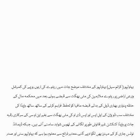
بہاولپور ( کرائم سیل) بہاولپور کے مختلف موضع جات میں ریلوے کی اربوں روپے کی کمرشل
وزرعی اراضی پر ریلوے ملازمین کی ملی بھگت سے قبضے ہوئے۔بعد میں محکمہ مال کے
حلقہ پٹواری بھاری ڈیل کے بدلے قبضہ مافیا کو تحفظ فراہم کرنے کے ساتھ ساتھ واپڈا کی
مختلف سب ڈویژن کے ایل ایس اور ایس ڈی او کی ملی بھگت سے بغیر این او سی کے سرکاری رقبہ
جات پر واپڈا کنکشن غیر قانونی طور پر لگانے کے ٹھوس شواہد سامنے آئے ہیں۔ جبکہ ڈیمانڈ
نوٹس جاری کر کے میٹرز بھی لگوا دیے گئے۔معتبر ذرائع سے معلوم ہوا ہے کہ بہاولپور سٹی اور صدر