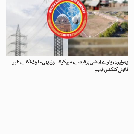
بہاولپور: ریلوے اراضی پر قبضے، میپکو افسران بھی ملوث نکلے، غیر
قانونی کنکشن فراہم