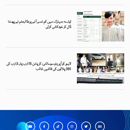
تونسہ :میٹرک میں کم نمبر آنے پرطالبعلم نے پھندا
ڈال کر خودکشی کرلی
لاہور کو آپریٹو سوسائٹی: کرپشن 15 ارب پار، 3 ارب کی
391 پلاٹوں کی فائلیں غائب