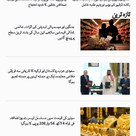
رکشہ ڈرائیور کے بچے اور یتیم طلبہ شامل
صحافتی حلقوں کا شدید احتجاج
تازہ ترین
جنگوں اور موسمیاتی تبدیلی کے اثرات، عالمی
غذائی قیمتیں ساڑھے تین سال کی بلند ترین سطح
پر پہنچ گئیں
سعودی عرب، پاکستان اور ترکیہ کا تاریخی سہ فریقی
دفاعی معاہدہ، ایک پر حملہ تینوں پر حملہ تصور
ہوگا
سونے کی قیمت میں مسلسل تیسرے روز اضافہ،
فی تولہ 4 لاکھ 54 ہزار 336 روپے کا ہوگیا