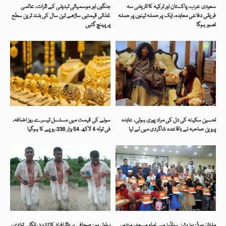
سعودی عرب، پاکستان اور ترکیہ کا تاریخی سہ
جنگوں اور موسمیاتی تبدیلی کے اثرات، عالمی
فریقی دفاعی معاہدہ، ایک پر حملہ تینوں پر حملہ
غذائی قیمتیں ساڑھے تین سال کی بلند ترین سطح
تصور ہوگا
پر پہنچ گئیں
تحسین سکینہ کی دل کی مراد پوری ہوئی، عابدہ
سونے کی قیمت میں مسلسل تیسرے روز اضافہ،
پروین صاحبہ نے باقاعدہ شاگردی میں لے لیا
فی تولہ 4 لاکھ 54 ہزار 336 روپے کا ہوگیا
ملتان بورڈ: پوزیشن ہولڈرز میں امام مسجد، مزدور،
بہاول پور: صحافی پر بااثرافراد کا تشدد، انگلی توڑدی،