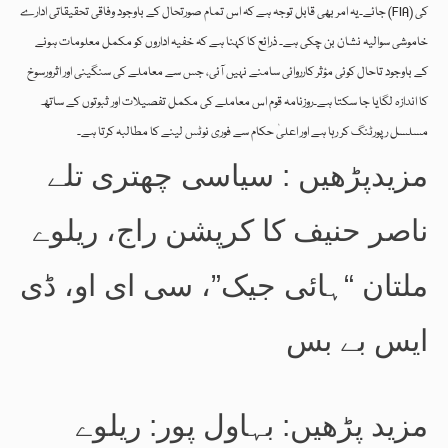
جائے۔یہ امر بھی قابل توجہ ہے کہ اس تمام صورتحال کے باوجود وفاقی تحقیقاتی ادارے (FIA) کی
خاموشی سوالیہ نشان بن چکی ہے۔ ذرائع کا کہنا ہے کہ خفیہ اداروں کو مکمل معلومات ہونے
کے باوجود تاحال کوئی مؤثر کارروائی سامنے نہیں آئی، جس سے معاملے کی سنگینی اور اثرورسوخ
کا اندازہ لگایا جا سکتا ہے۔روزنامہ قوم اس معاملے کی مکمل تفصیلات اور ثبوتوں کے ساتھ
مسلسل رپورٹنگ کر رہا ہے اور اعلیٰ حکام سے فوری نوٹس لینے کا مطالبہ کرتا ہے۔
مزیدپڑھیں : سیاسی چھتری تلے
ناصر حنیف کا کرپشن راج، ریلوے
ملتان “ہائی جیک”، سی ای او، ڈی
ایس بے بس
مزید پڑھیں: بہاول پور: ریلوے