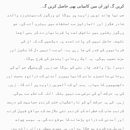
کریں گے اور ان میں کامیابی بھی حاصل کریں گے۔
جب نیا چاند نویں زاویے پر ہوگا تو ورگوز کے سینئرز، والد،
فادر فگرز اور اتھارٹیز سے تعلقات میں بہتری آئے گی۔ جو
ورگوز رشتوں میں ناخوش تھے یا قربانیاں دے کر بھی اچھا
نتیجہ حاصل نہیں کر پائے تھے، وہ دیکھیں گے کہ ان کی
قربانیوں کی قدر کی جا رہی ہے۔ اس سے انہیں دل کا سکون اور
عزت نصیب ہوگی۔ یہ ایک روحانی ایندھن کی طرح ہوگا۔
دوسرا بڑا واقعہ چار مئی کو ہوگا جب زہرہ (وینس)، جو آپ کی
روحانی سائنسز، مادی کامیابیوں، آمدنی کے ذرائع، محبت اور
دلچسپیوں کا سیارہ ہے، آپ کے آٹھویں زاویے پر آئے گا۔ زہرہ
کی یہ حرکت آپ کی مرضی سے نہیں بلکہ اللہ کے حکم سے ہوگی۔
زہرہ کی یہ حرکت آپ کو ناراضگیاں ختم کرنے، حساسیت کو درست
کرنے، جاب کے خطرات کم کرنے، نئی ملازمت کے مواقع قبول کرنے
اور آمدنی کے ذرائع بڑھانے کا موقع دے گی۔یہ موسم چوتھ
اپریل سے شروع ہو چکا ہے اور یہ میری پیشہ ورانہ رائے ہے۔