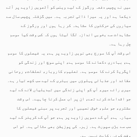
میں نے پچیس دفعہ ورگوز کے لیے وینس کو آٹھویں زاویے پر آتے
دیکھا ہے اور یہ میرا ذاتی تجربہ ہے۔ میں گزشتہ پچیس سال سے
سیاروں کی حرکتوں کا مشاہدہ کر رہا ہوں اور ورگوز کے
مشاہدات سے بخوبی اندازہ لگا لیتا ہوں کہ کس وقت کیا موسم
چل رہا ہے۔
اس وقت آپ کا سورج بھی نویں زاویے پر ہے، یہ فیصلوں کا موسم
ہے، بہادری دکھانے کا موسم ہے، اپنی سوچ اور زندگی کو
اپگریڈ کرنے کا موسم ہے۔ تعلیم، کاروبار، تعلقات، روحانی
عقائد اور جذباتی پہلوؤں میں بہتری کے لیے سب کچھ تیار ہے۔
میری رائے میں، آپ کو اپنی زندگی میں تبدیلیاں لانے کے لیے
جو اقدامات کرنے تھے، ان پر اب عمل کرنا چاہیے۔ اس وقت
مشتری، جو علم، خوش نصیبی اور تجربے پر مبنی فیصلوں کا
سیارہ ہے، آپ کے دسویں زاویے پر ہے، جو آپ کے کریئر کے لیے
سب سے بڑی سپورٹ ہے۔ زہرہ کی پوزیشن بھی مثالی ہے۔ تو اس
وقت کوئی رکاوٹ نہیں ہے۔