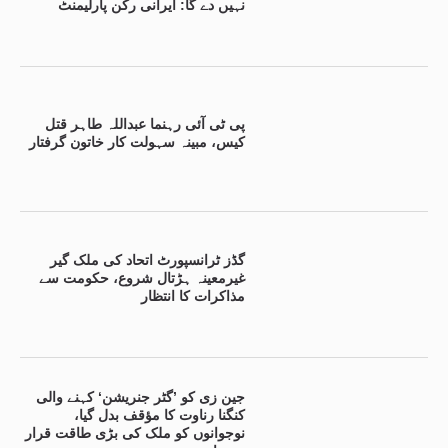
نہیں دے گا: ایرانی رکن پارلیمنٹ
پی ٹی آئی رہنما عبداللہ طاہر قتل
کیس، مبینہ سہولت کار خاتون گرفتار
گڈز ٹرانسپورٹ اتحاد کی ملک گیر
غیرمعینہ ہڑتال شروع، حکومت سے
مذاکرات کا انتظار
جین زی کو ’گٹر جنریشن‘ کہنے والی
کنگنا رناوت کا مؤقف بدل گیا،
نوجوانوں کو ملک کی بڑی طاقت قرار