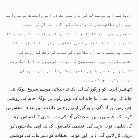
اٹھائیس اپریل سے لے کر چار مئی تک دو اہم واقعات ہونے والے
ہیں۔ ان نظام شمسی کے واقعات کو اللہ تعالیٰ کی نعمت
سمجھیں، جیسے دن کا آنا، رات کا ہونا، بہار کا آنا، خزاں کا
آنا، یہ سب اللہ تعالیٰ کے ہی نظام ہیں اور انسان ان پر قابو
نہیں پا سکتا۔ ہم ان نظاموں کو سمجھ کر وقت کے رویے کی
تشخیص کرتے ہیں۔ جیسے صبح کا ہونا، گرمیوں کا آنا ایک وقت
کا رویہ ہے، اسی طرح ہم نجومی مشاہدات کی بنیاد پر ان
موسموں کو سمجھتے ہیں۔
اٹھائیس اپریل کو ورگوز کے لیے ایک نیا جذباتی موسم شروع ہوگا، نئے
چاند کی وجہ سے۔ نیا چاند آپ کے نویں زاویے پر ہوگا۔ چاند کی روشنی
جب زمین پر آئے گی تو ورگوز اپنی روحانی طاقت میں اضافہ محسوس
کریں گے، فیصلوں میں سنجیدگی آئے گی، ذمہ داری کا احساس بڑھے
گا، تعلیمی توجہ بڑھے گی، تعلیمی کامیابیوں کے لیے اپنی صلاحیتوں کو
بروئے کار لائیں گے۔ ذاتی اور عوامی تعلقات کو بہتر بنانے کی کوشش