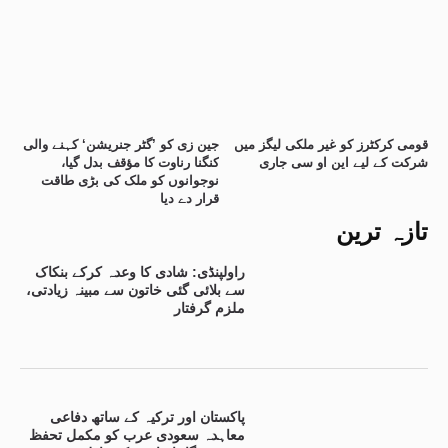
قومی کرکٹرز کو غیر ملکی لیگز میں
جین زی کو ’گٹر جنریشن‘ کہنے والی
شرکت کے لیے این او سی جاری
کنگنا رناوت کا مؤقف بدل گیا،
نوجوانوں کو ملک کی بڑی طاقت
قرار دے دیا
تازہ ترین
راولپنڈی: شادی کا وعدہ کرکے بنکاک
سے بلائی گئی خاتون سے مبینہ زیادتی،
ملزم گرفتار
پاکستان اور ترکیہ کے ساتھ دفاعی
معاہدہ سعودی عرب کو مکمل تحفظ