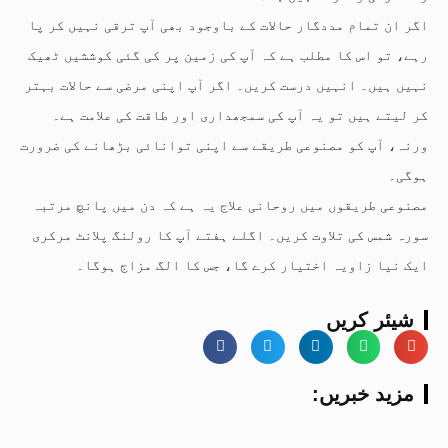
اگر ان تمام مددگار حالات کے باوجود بھی آپ ترقی نہیں کر پا
رہے، تو اس کا مطلب ہے کہ آپ کی زمین پر کی گئی کوششیں ٹھیک
نہیں ہیں۔ انہیں درست کریں۔ اگر آپ اپنی مرضی سے حالات بہتر
کر لیتے ہیں تو یہ آپ کی سمجھداری اور طاقت کی علامت ہے۔
ورنہ، آپ کو مصنوعی طریقے سے اپنی توانائی بڑھانے کی ضرورت
ہوگی۔
مصنوعی طریقوں میں روحانی علاج یہ ہے کہ دن میں پانچ مرتبہ
سورہ شمس کی تلاوت کریں۔ اگلے ہفتے آپ کا رولنگ پلانٹ مرکری
ایک نیا زاویہ اختیار کرے گا، جس کا الگ مزاج ہوگا۔
شیئر کریں
:مزید خبریں