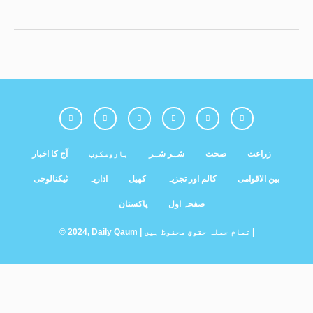
زراعت
صحت
شہر شہر
ہاروسکوپ
آج کا اخبار
بین الاقوامی
کالم اور تجزیہ
کھیل
اداریہ
ٹیکنالوجی
صفحہ اول
پاکستان
© 2024, Daily Qaum | تمام جملہ حقوق محفوظ ہیں |