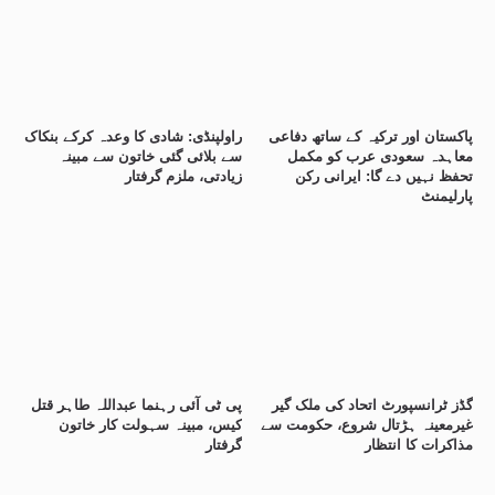
پاکستان اور ترکیہ کے ساتھ دفاعی
راولپنڈی: شادی کا وعدہ کرکے بنکاک
معاہدہ سعودی عرب کو مکمل
سے بلائی گئی خاتون سے مبینہ
تحفظ نہیں دے گا: ایرانی رکن
زیادتی، ملزم گرفتار
پارلیمنٹ
گڈز ٹرانسپورٹ اتحاد کی ملک گیر
پی ٹی آئی رہنما عبداللہ طاہر قتل
غیرمعینہ ہڑتال شروع، حکومت سے
کیس، مبینہ سہولت کار خاتون
مذاکرات کا انتظار
گرفتار