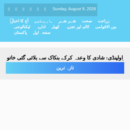
Sunday, August 9, 2026
زراعت
صحت
شہر شہر
ہاروسکوپ
آج کا اخبار
بین الاقوامی
کالم اور تجزیہ
کھیل
اداریہ
ٹیکنالوجی
صفحہ اول
پاکستان
ولپنڈی: شادی کا وعدہ کرکے بنکاک سے بلائی گئی خاتون سے مب
تازہ ترین