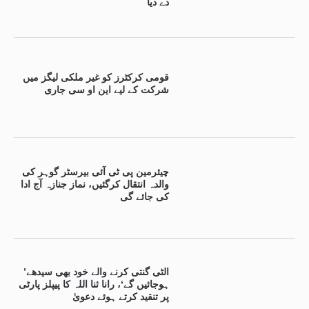
دے دیا
قومی کرکٹرز کو غیر ملکی لیگز میں
شرکت کے لیے این او سی جاری
چیئرمین پی ٹی آئی بیرسٹر گوہر کی
والدہ انتقال کرگئیں، نماز جنازہ آج ادا
کی جائے گی
’الٹی گنتی کرنے والے خود بھی سیدھے
ہوجائیں گے‘، رانا ثنا اللہ کا پیپلز پارٹی
پر تنقید کرتے ہوئے دعویٰ