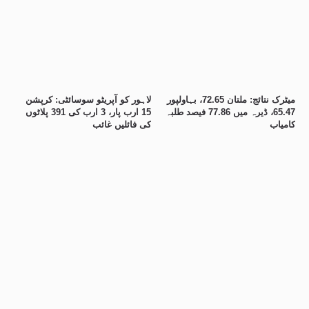
میٹرک نتائج: ملتان 72.65، بہاولپور
لاہور کو آپریٹو سوسائٹی: کرپشن
65.47، ڈیرہ میں 77.86 فیصد طلبہ
15 ارب پار، 3 ارب کی 391 پلاٹوں
کامیاب
کی فائلیں غائب