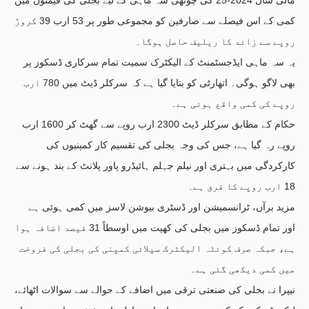
کمی کے اس فیصلے سے صارفین کو مجموعی طور پر 53 ارب 39 کروڑ
روپے سے زائد کا ریلیف حاصل ہوگا۔
یہ سہ ماہی ایڈجسٹمنٹ کے الیکٹرک سمیت تمام سرکاری ڈسکوز پر
بھی لاگو ہوگی۔ اتھارٹی کو بتایا گیا ہے کہ سرکلر ڈیٹ میں 780 ارب
روپے کی کمی واقع ہوئی ہے۔
حکام کے مطابق سرکلر ڈیٹ 2300 ارب روپے سے گھٹ کر 1600 ارب
روپے رہ گیا ہے، جس کی وجہ بجلی کی تقسیم کار کمپنیوں کی
کارکردگی میں بہتری اور نیلم جہلم ہائیڈرو پاور پلانٹ کے بند ہونے سے
18 ارب روپے کا فرق ہے۔
مزید برآں، ٹرانسمیشن اور ڈسٹری بیوشن لاسز میں کمی ہوئی ہے
اور تمام ڈسکوز میں بجلی کی کھپت میں اوسطاً 31 فیصد اضافہ ہوا
ہے، جبکہ صرف کوئٹہ الیکٹرک سپلائی کمپنی کی بجلی کی فروخت
میں کمی دیکھی گئی ہے۔
نیپرا نے بجلی کی صنعتی ترقی میں اضافے کے حوالے سے سوالات اٹھائے،