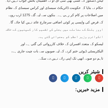
لیکن ڈسکوز کے کسی بھی سی ای او نے اطمینان بخش جواب نہیں دیا۔
حکام نے بتایا کہ حکومت ڈائریکٹ سبسڈی اور کراس سبسڈی کے نظام
میں اصلاحات پر کام کر رہی ہے۔ بنکوں سے لیے گئے 1275 ارب روپے
کے قرض کی واپسی پر کوئی اضافی سرچارج عائد نہیں کیا جائے گا۔
اوور بلنگ کے معاملے میں بجلی کی تقسیم کار کمپنیوں کے خلاف
انکوائری وزیر اعظم کو بھجوائی گئی ہے۔
لیسکو کے متعدد افسران کے خلاف کارروائی کی گئی ہے اور
الیکٹریسٹی ڈیوٹی ختم کرنے کے لیے صوبوں سے بات چیت جاری ہے،
تاہم دو صوبے ابھی تک اپنی رائے نہیں دے سکے۔
شیئر کریں
:مزید خبریں