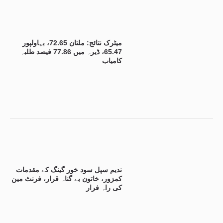
میٹرک نتائج: ملتان 72.65، بہاولپور
65.47، ڈیرہ میں 77.86 فیصد طلبہ
کامیاب
ندیم سپل سود خور گینگ کے مقدمات
کمزور، خاتون بے گناہ قرار، فرنٹ مین
کی راہ فرار