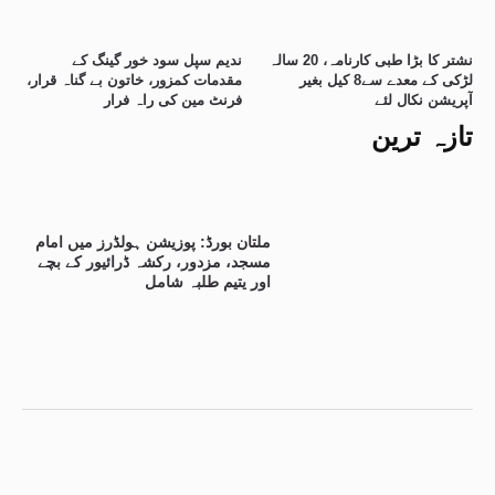
نشتر کا بڑا طبی کارنامہ، 20 سالہ
ندیم سپل سود خور گینگ کے
لڑکی کے معدے سے8 کیل بغیر
مقدمات کمزور، خاتون بے گناہ قرار،
آپریشن نکال لئے
فرنٹ مین کی راہ فرار
تازہ ترین
ملتان بورڈ: پوزیشن ہولڈرز میں امام
مسجد، مزدور، رکشہ ڈرائیور کے بچے
اور یتیم طلبہ شامل