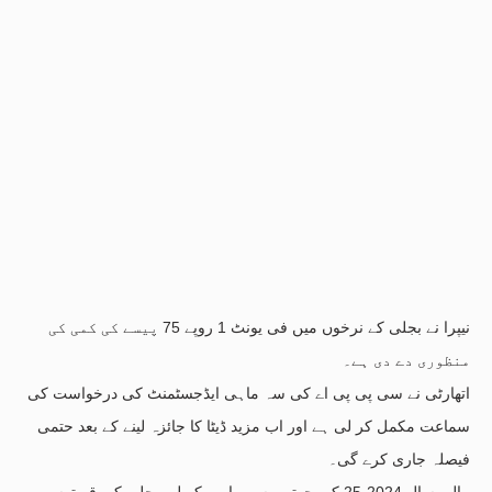
نیپرا نے بجلی کے نرخوں میں فی یونٹ 1 روپے 75 پیسے کی کمی کی
منظوری دے دی ہے۔
اتھارٹی نے سی پی پی اے کی سہ ماہی ایڈجسٹمنٹ کی درخواست کی
سماعت مکمل کر لی ہے اور اب مزید ڈیٹا کا جائزہ لینے کے بعد حتمی
فیصلہ جاری کرے گی۔
مالی سال 2024-25 کی چوتھی سہ ماہی کے لیے بجلی کی قیمتوں میں