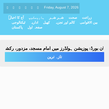
Friday, August 7, 2026
زراعت
صحت
شہر شہر
ہاروسکوپ
آج کا اخبار
بین الاقوامی
کالم اور تجزیہ
کھیل
اداریہ
ٹیکنالوجی
صفحہ اول
پاکستان
ن بورڈ: پوزیشن ہولڈرز میں امام مسجد، مزدور، رکشہ ڈرائیو
تازہ ترین