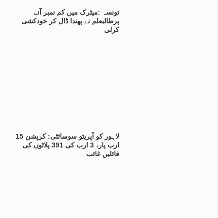
تونسہ :میٹرک میں کم نمبر آنے
پرطالبعلم نے پھندا ڈال کر خودکشی
کرلی
لاہور کو آپریٹو سوسائٹی: کرپشن 15
ارب پار، 3 ارب کی 391 پلاٹوں کی
فائلیں غائب