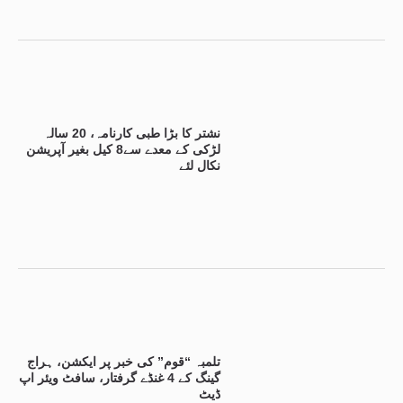
نشتر کا بڑا طبی کارنامہ، 20 سالہ
لڑکی کے معدے سے8 کیل بغیر آپریشن
نکال لئے
تلمبہ “قوم” کی خبر پر ایکشن، ہراج
گینگ کے 4 غنڈے گرفتار، سافٹ ویئر اپ
ڈیٹ