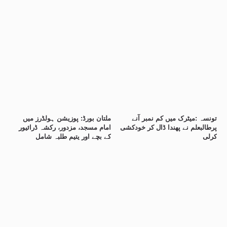
تونسہ :میٹرک میں کم نمبر آنے
ملتان بورڈ: پوزیشن ہولڈرز میں
پرطالبعلم نے پھندا ڈال کر خودکشی
امام مسجد، مزدور، رکشہ ڈرائیور
کرلی
کے بچے اور یتیم طلبہ شامل