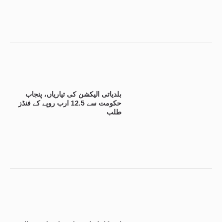
بلدیاتی الیکشن کی تیاریاں، پنجاب
حکومت سے 12.5 ارب روپے کے فنڈز
طلب