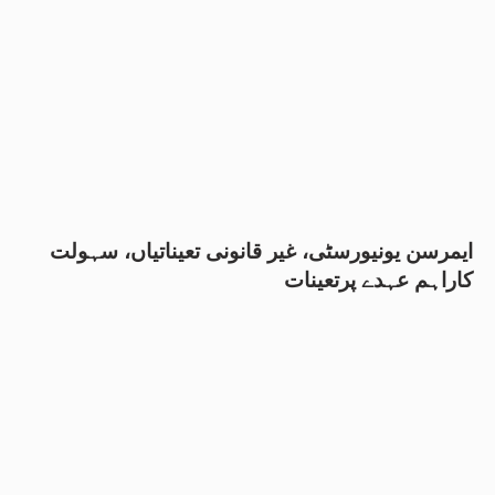
ایمرسن یونیورسٹی، غیر قانونی تعیناتیاں، سہولت
کاراہم عہدے پرتعینات