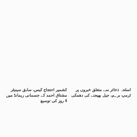
اسلحہ ذخائر سے متعلق خبروں پر
کشمیر احتجاج کیس، سابق سینیٹر
ٹرمپ برہم، جیل بھیجنے کی دھمکی
مشتاق احمد کے جسمانی ریمانڈ میں
4 روز کی توسیع