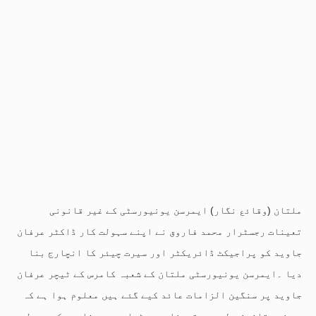
ملتان (وقائع نگار) ایمرسن یونیورسٹی کے غیر قانونی
تعینات رجسٹرار محمد فاروق نے اپنے سہولت کار ڈاکٹر عرفان
جاوید کو پراجیکٹ ڈائریکٹر اور سیرت چیئر کا انچارج بنا
دیا ۔ایمرسن یونیورسٹی ملتان کے شعبہ کامرس کے ٹیچر عرفان
جاوید پر سنگین الزامات عائد کیے گئے ہیں معلوم ہوا ہے کہ
وہ غیر قانونی طور پر تعینات رجسٹرار محمد فاروق کے سہولت