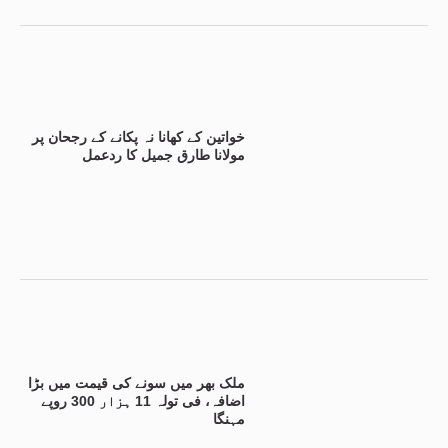
خواتین کے کھانا نہ پکانے کے رجحان پر
مولانا طارق جمیل کا ردعمل
ملک بھر میں سونے کی قیمت میں بڑا
اضافہ، فی تولہ 11 ہزار 300 روپے
مہنگا