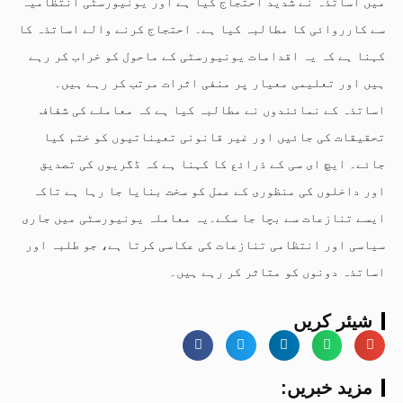
میں اساتذہ نے شدید احتجاج کیا ہے اور یونیورسٹی انتظامیہ
سے کارروائی کا مطالبہ کیا ہے۔ احتجاج کرنے والے اساتذہ کا
کہنا ہے کہ یہ اقدامات یونیورسٹی کے ماحول کو خراب کر رہے
ہیں اور تعلیمی معیار پر منفی اثرات مرتب کر رہے ہیں۔
اساتذہ کے نمائندوں نے مطالبہ کیا ہے کہ معاملے کی شفاف
تحقیقات کی جائیں اور غیر قانونی تعیناتیوں کو ختم کیا
جائے۔ ایچ ای سی کے ذرائع کا کہنا ہے کہ ڈگریوں کی تصدیق
اور داخلوں کی منظوری کے عمل کو سخت بنایا جا رہا ہے تاکہ
ایسے تنازعات سے بچا جا سکے۔یہ معاملہ یونیورسٹی میں جاری
سیاسی اور انتظامی تنازعات کی عکاسی کرتا ہے، جو طلبہ اور
اساتذہ دونوں کو متاثر کر رہے ہیں۔
شیئر کریں
:مزید خبریں