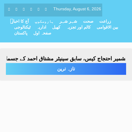
Thursday, August 6, 2026
زراعت
صحت
شہر شہر
ہاروسکوپ
آج کا اخبار
بین الاقوامی
کالم اور تجزیہ
کھیل
اداریہ
ٹیکنالوجی
صفحہ اول
پاکستان
یر احتجاج کیس، سابق سینیٹر مشتاق احمد کے جسمانی ریمانڈ میں 4 روز 
تازہ ترین