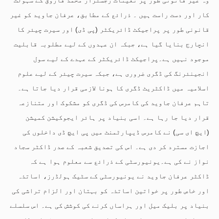
کار اور دست راست ہیں ۔ ذرائع کے مطابق، عرفان جاوید کو غیر
قانونی طور پر پراجیکٹ ڈائریکٹر (پی ڈی) اور سیرت چیئر کا
انچارج بنایا گیا ہے، جبکہ ان عہدوں کے لیے مطلوبہ قابلیت
موجود نہیں ہے۔پراجیکٹ ڈائریکٹر کے عہدے کے لیے سول
انجینئرنگ کی ڈگری ضروری ہے، جبکہ سیرت چیئر کے لیے علوم
اسلامیہ میں ڈاکٹریٹ ڈگری کا ہونا لازمی قرار دیا جاتا ہے۔
تاہم عرفان جاوید کی کامرس کی ڈگری کو مشکوک اور متنازعہ
قرار دیا جا رہا ہے۔ اسی بنیاد پر ہائر ایجوکیشن کمیشن
(ایچ ای سی) نے کامرس ڈیپارٹمنٹ میں پی ایچ ڈی داخلوں کی
اجازت مسترد کر دی ہے۔ اس کی تصدیق شعبہ کے صدر ڈاکٹر سجاد
نواز نے کی ہے۔یونیورسٹی کے ذرائع سے معلوم ہوا ہے کہ
ڈاکٹر عرفان جاوید نے یونیورسٹی کے سٹیک ہولڈرز، اساتذہ
اور خاص طور پر خواتین اساتذہ کو بہتان اور الزام تراشی کی
بنیاد پر بلیک میل اور ہراساں کرنے کی کوشش کی ہے۔ اس سلسلے