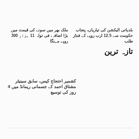
بلدیاتی الیکشن کی تیاریاں، پنجاب
ملک بھر میں سونے کی قیمت میں
حکومت سے 12.5 ارب روپے کے فنڈز
بڑا اضافہ، فی تولہ 11 ہزار 300
طلب
روپے مہنگا
تازہ ترین
کشمیر احتجاج کیس، سابق سینیٹر
مشتاق احمد کے جسمانی ریمانڈ میں 4
روز کی توسیع