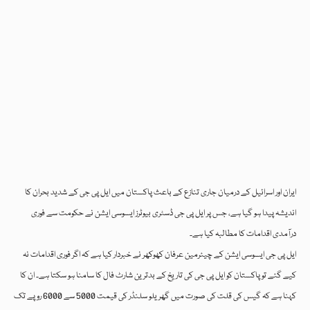
ایران اور اسرائیل کے درمیان جاری تنازع کے باعث پاکستان میں ایل پی جی کے شدید بحران کا
اندیشہ پیدا ہو گیا ہے، جس پر ایل پی جی ڈسٹری بیوٹرز ایسوسی ایشن نے حکومت سے فوری
درآمدی اقدامات کا مطالبہ کیا ہے۔
ایل پی جی ایسوسی ایشن کے چیئرمین عرفان کھوکھر نے خبردار کیا ہے کہ اگر فوری اقدامات نہ
کیے گئے تو پاکستان کو ایل پی جی کی تاریخ کے بدترین شارٹ فال کا سامنا ہو سکتا ہے۔ ان کا
کہنا ہے کہ گیس کی قلت کی صورت میں گھریلو سلنڈر کی قیمت 5000 سے 6000 روپے تک