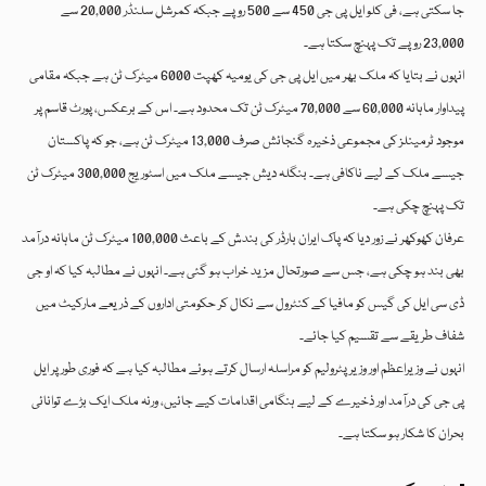
جا سکتی ہے، فی کلو ایل پی جی 450 سے 500 روپے جبکہ کمرشل سلنڈر 20,000 سے
23,000 روپے تک پہنچ سکتا ہے۔
انہوں نے بتایا کہ ملک بھر میں ایل پی جی کی یومیہ کھپت 6000 میٹرک ٹن ہے جبکہ مقامی
پیداوار ماہانہ 60,000 سے 70,000 میٹرک ٹن تک محدود ہے۔ اس کے برعکس، پورٹ قاسم پر
موجود ٹرمینلز کی مجموعی ذخیرہ گنجائش صرف 13,000 میٹرک ٹن ہے، جو کہ پاکستان
جیسے ملک کے لیے ناکافی ہے۔ بنگلہ دیش جیسے ملک میں اسٹوریج 300,000 میٹرک ٹن
تک پہنچ چکی ہے۔
عرفان کھوکھر نے زور دیا کہ پاک ایران بارڈر کی بندش کے باعث 100,000 میٹرک ٹن ماہانہ درآمد
بھی بند ہو چکی ہے، جس سے صورتحال مزید خراب ہو گئی ہے۔ انہوں نے مطالبہ کیا کہ او جی
ڈی سی ایل کی گیس کو مافیا کے کنٹرول سے نکال کر حکومتی اداروں کے ذریعے مارکیٹ میں
شفاف طریقے سے تقسیم کیا جائے۔
انہوں نے وزیراعظم اور وزیر پٹرولیم کو مراسلہ ارسال کرتے ہوئے مطالبہ کیا ہے کہ فوری طور پر ایل
پی جی کی درآمد اور ذخیرے کے لیے ہنگامی اقدامات کیے جائیں، ورنہ ملک ایک بڑے توانائی
بحران کا شکار ہو سکتا ہے۔