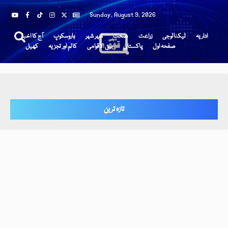
Sunday, August 9, 2026
اداریہ
ٹیکنالوجی
زراعت
صحت
شہر شہر
ہاروسکوپ
آج کا اخبار
صفحہ اول
پاکستان
بین الاقوامی
کالم اور تجزیہ
کھیل
تازہ ترین