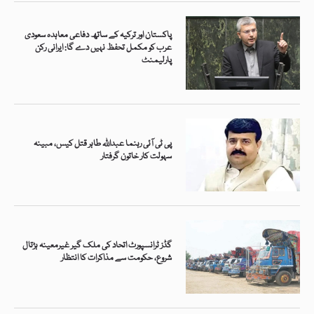
پاکستان اور ترکیہ کے ساتھ دفاعی معاہدہ سعودی
عرب کو مکمل تحفظ نہیں دے گا: ایرانی رکن
پارلیمنٹ
پی ٹی آئی رہنما عبداللہ طاہر قتل کیس، مبینہ
سہولت کار خاتون گرفتار
گڈز ٹرانسپورٹ اتحاد کی ملک گیر غیرمعینہ ہڑتال
شروع، حکومت سے مذاکرات کا انتظار