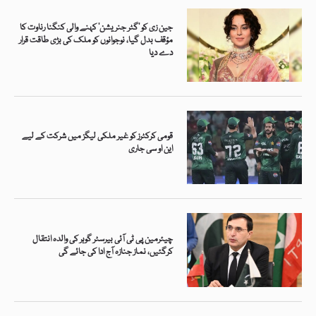
جین زی کو ’گٹر جنریشن‘ کہنے والی کنگنا رناوت کا
مؤقف بدل گیا، نوجوانوں کو ملک کی بڑی طاقت قرار
دے دیا
قومی کرکٹرز کو غیر ملکی لیگز میں شرکت کے لیے
این او سی جاری
چیئرمین پی ٹی آئی بیرسٹر گوہر کی والدہ انتقال
کرگئیں، نماز جنازہ آج ادا کی جائے گی