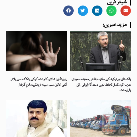
شیئر کریں
:مزید خبریں
پاکستان اور ترکیہ کے ساتھ دفاعی معاہدہ سعودی
راولپنڈی: شادی کا وعدہ کرکے بنکاک سے بلائی
عرب کو مکمل تحفظ نہیں دے گا: ایرانی رکن
گئی خاتون سے مبینہ زیادتی، ملزم گرفتار
پارلیمنٹ