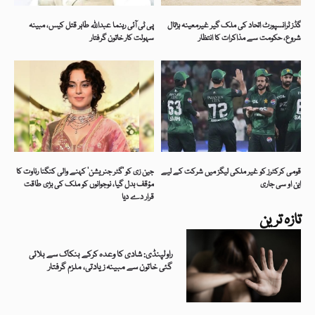
گڈز ٹرانسپورٹ اتحاد کی ملک گیر غیرمعینہ ہڑتال
پی ٹی آئی رہنما عبداللہ طاہر قتل کیس، مبینہ
شروع، حکومت سے مذاکرات کا انتظار
سہولت کار خاتون گرفتار
قومی کرکٹرز کو غیر ملکی لیگز میں شرکت کے لیے
جین زی کو ’گٹر جنریشن‘ کہنے والی کنگنا رناوت کا
این او سی جاری
مؤقف بدل گیا، نوجوانوں کو ملک کی بڑی طاقت
قرار دے دیا
تازہ ترین
راولپنڈی: شادی کا وعدہ کرکے بنکاک سے بلائی
گئی خاتون سے مبینہ زیادتی، ملزم گرفتار