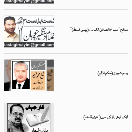
’’ستلج‘‘ سے خالصتان تک… (پہلی قسط)
رسم شبیری(حکم اذاں)
ایک نہتی لڑکی سے (آخری قسط)