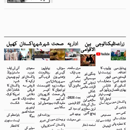
زراعت
ٹیکنالوجی
بین
اداریہ
صحت
شہر شہر
پاکستان
کھیل
الاقوامی
پیداوار میں
یوٹیوب کا
مری سانحہ،
سوزش،
بہاولپور:
سعودی
آئی ٹی ایف
اضافہ،
زبردست نیا
جب ایک
گیس اور
ریٹائرمنٹ
عرب،
ماسٹرز ورلڈ
جنگوں اور
قیمتوں میں
فیچر
سفر
بڑھتے وزن
قریب آتے
پاکستان اور
ٹیم چیمپئن
موسمیاتی
شدید کمی؛
متعارف، اب
اجتماعی
سے پریشان؟
ہی
ترکیہ کا
شپ:
تبدیلی کے
کسانوں کو
شارٹس
ماتم بن گیا
سونف، زیرہ
انفورسمنٹ
تاریخی سہ
پاکستان کا
اثرات، عالمی
بھاری نقصان
ویڈیوز کے
اور اجوائن کا
آفیسر
فریقی
شاندار آغاز،
غذائی
تھمب نیلز
پانی صحت
کارپوریشن
دفاعی
امریکا کو 3-
قیمتیں
بجٹ 2026-
تبدیل کرنا
کے لیے
کی بھتہ
معاہدہ، ایک
0 سے
ساڑھے تین
پاکستان میں
مزید آسان
مفید ثابت ہو
وصولی تیز
پر حملہ
شکست
27: قرضوں
سال کی بلند
سکتا ہے
تینوں پر
بارشوں کی
ترین سطح پر
اور سود کے
حملہ تصور
کمی سے
پہنچ گئیں
بوجھ تلے
مصنوعی
روز نامہ قوم
بابراعظم کی
ہوگا
خشک سالی
ہر بیماری میں
دبی معیشت
ذہانت سے تیار
کی خبر پر
ٹیسٹ سنچری
کا خطرہ، پانی
پاکستان “نمبر
اسلحہ ذخائر
ڈیجیٹل
کارروائی،
کا انتظار
سونے کی
کی شدید