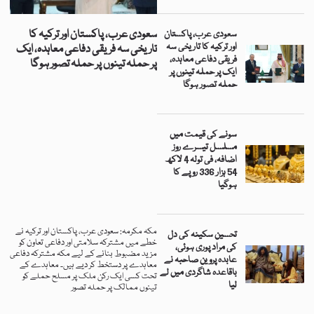
سعودی عرب، پاکستان اور ترکیہ کا
سعودی عرب، پاکستان
اور ترکیہ کا تاریخی سہ
تاریخی سہ فریقی دفاعی معاہدہ، ایک
فریقی دفاعی معاہدہ،
پر حملہ تینوں پر حملہ تصور ہوگا
ایک پر حملہ تینوں پر
حملہ تصور ہوگا
سونے کی قیمت میں
مسلسل تیسرے روز
اضافہ، فی تولہ 4 لاکھ
54 ہزار 336 روپے کا
ہوگیا
مکہ مکرمہ: سعودی عرب، پاکستان اور ترکیہ نے
تحسین سکینہ کی دل
خطے میں مشترکہ سلامتی اور دفاعی تعاون کو
کی مراد پوری ہوئی،
مزید مضبوط بنانے کے لیے مکہ مشترکہ دفاعی
عابدہ پروین صاحبہ نے
معاہدے پر دستخط کر دیے ہیں۔ معاہدے کے
باقاعدہ شاگردی میں لے
تحت کسی ایک رکن ملک پر مسلح حملے کو
لیا
تینوں ممالک پر حملہ تصور