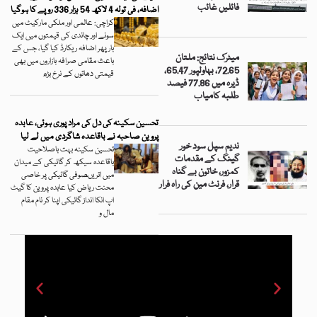
فائلیں غائب
اضافہ، فی تولہ 4 لاکھ 54 ہزار 336 روپے کا ہوگیا
کراچی: عالمی اور ملکی مارکیٹ میں
سونے اور چاندی کی قیمتوں میں ایک
بار پھر اضافہ ریکارڈ کیا گیا، جس کے
میٹرک نتائج: ملتان
باعث مقامی صرافہ بازاروں میں بھی
72.65، بہاولپور 65.47،
قیمتی دھاتوں کے نرخ بڑھ
ڈیرہ میں 77.86 فیصد
طلبہ کامیاب
تحسین سکینہ کی دل کی مراد پوری ہوئی، عابدہ
پروین صاحبہ نے باقاعدہ شاگردی میں لے لیا
ندیم سپل سود خور
تحسین سکینہ بہت باصلاحیت
گینگ کے مقدمات
باقاعدہ سیکھ کر گائیکی کے میدان
کمزور، خاتون بے گناہ
میں اتریںصوفی گائیکی پر خاصی
قرار، فرنٹ مین کی راہ فرار
محنت ریاض کیا عابدہ پروین کا گیٹ
اپ انکا انداز گائیکی اپنا کر نام مقام
مال و