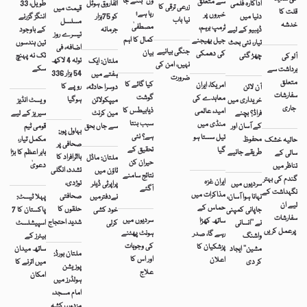
ون” بننے جا
سے متعلق
اداکارہ فلمی
الفاروق ہوٹل
طویل، 33
زرعی ترقی کا
قیمت میں
قلت کا
رہا ہے؛
خبروں پر
دنیا میں
کو 75ہزار
اننگز گزرنے
نیا باب
مسلسل
خدشہ
مصطفیٰ
ٹرمپ برہم،
ڈیبیو کے لیے
جرمانہ
کے باوجود
تیسرے روز
کمال کا اہم
جیل بھیجنے
تیار، نئی بحث
تین ہندسوں
اضافہ، فی
جنگی بیانیے
بیان
کی دھمکی
چھڑ گئی
تک نہ پہنچ
آلو کی
تولہ 4 لاکھ
ملتان: ایک
نہیں، امن کی
سکے
برداشت سے
54 ہزار 336
ہفتے میں
ضرورت
متعلق
کیا گائے کا
امریکا، ایران
روپے کا
آن لائن
دوسرا حادثہ،
سفارشات
گوشت
معاہدے کی
ہوگیا
خریداری میں
میپکولائن
ویسٹ انڈیز
جاری
ذیابیطس کا
امید، عالمی
فراڈ؟ بچنے
مین کرنٹ
سیریز کے لیے
سبب بنتا
منڈی میں
کے آسان اور
سے جاں بحق
قومی ٹیم
بہاول پور:
ہے؟ نئی
تیل سستا ہو
محفوظ
مکمل تیار،
حالیہ خشک
صحافی پر
تحقیق کے
گیا
طریقے جانیے
بابر اعظم کا بڑا
سالی کے
بااثرافراد کا
ملتان: ماڈل
حیران کن
دعویٰ
تناظر میں
تشدد، انگلی
ٹاؤن میں
نتائج سامنے
گندم کی بہتر
ایران غزہ
توڑدی،
سردیوں میں
پراپرٹی ڈیلر
آگئے
نگہداشت کے
مذاکرات میں
صحافتی
نہانا ہوا آسان،
نےدفترمیں
پہلا ٹیسٹ:
لیے ان
حماس کے
حلقوں کا
جاپانی کمپنی
خود کشی
پاکستان کا 7
سفارشات
سردیوں میں
ساتھ کھڑا
شدید احتجاج
نے ’’انسانی
کرلی
اسپیشلسٹ
پرعمل کریں
ہونٹ پھٹنے
رہے گا، صدر
واشنگ
بیٹرز کے
کی وجوہات
پزشکیان کا
مشین‘‘ ایجاد
ساتھ میدان
ملتان بورڈ:
اور اس کا
اعلان
کر دی
میں اترنے کا
پوزیشن
علاج
امکان
ہولڈرز میں
امام مسجد،
مزدور، رکشہ