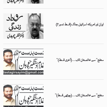
ایران اور امریکہ اسرائیل جنگ (قسط نمبر 7)
’’ستلج‘‘ سے خالصتان تک… (آخری قسط)
’’ستلج‘‘ سے خالصتان تک… (چوتھی قسط)