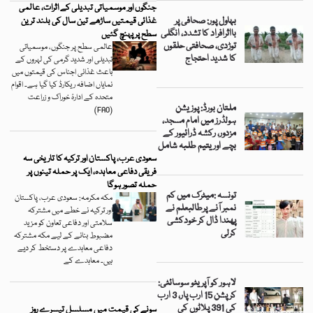
جنگوں اور موسمیاتی تبدیلی کے اثرات، عالمی
بہاول پور: صحافی پر
غذائی قیمتیں ساڑھے تین سال کی بلند ترین
بااثرافراد کا تشدد، انگلی
سطح پر پہنچ گئیں
توڑدی، صحافتی حلقوں
عالمی سطح پر جنگوں، موسمیاتی
کا شدید احتجاج
تبدیلی اور شدید گرمی کی لہروں کے
باعث غذائی اجناس کی قیمتوں میں
نمایاں اضافہ ریکارڈ کیا گیا ہے۔ اقوام
متحدہ کے ادارۂ خوراک و زراعت
ملتان بورڈ: پوزیشن
(FAO)
ہولڈرز میں امام مسجد،
مزدور، رکشہ ڈرائیور کے
بچے اور یتیم طلبہ شامل
سعودی عرب، پاکستان اور ترکیہ کا تاریخی سہ
فریقی دفاعی معاہدہ، ایک پر حملہ تینوں پر
حملہ تصور ہوگا
تونسہ :میٹرک میں کم
مکہ مکرمہ: سعودی عرب، پاکستان
نمبر آنے پرطالبعلم نے
اور ترکیہ نے خطے میں مشترکہ
پھندا ڈال کر خودکشی
سلامتی اور دفاعی تعاون کو مزید
کرلی
مضبوط بنانے کے لیے مکہ مشترکہ
دفاعی معاہدے پر دستخط کر دیے
ہیں۔ معاہدے کے
لاہور کو آپریٹو سوسائٹی:
کرپشن 15 ارب پار، 3 ارب
کی 391 پلاٹوں کی
سونے کی قیمت میں مسلسل تیسرے روز