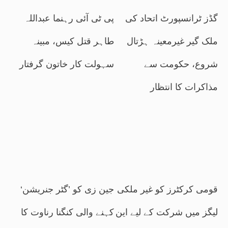
گڈز ٹرانسپورٹ اتحاد کی
پی ٹی آئی رہنما عبداللہ
ملک گیر غیرمعینہ ہڑتال
طاہر قتل کیس، مبینہ
شروع، حکومت سے
سہولت کار خاتون گرفتار
مذاکرات کا انتظار
قومی کرکٹرز کو غیر ملکی
جین زی کو ’گٹر جنریشن‘
لیگز میں شرکت کے لیے این
کہنے والی کنگنا رناوت کا