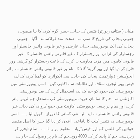
ملتان ( سٹاف رپورٹر) فٹنس کے بہانے، جیبیں گرم کرنے کا نیا منصوبہ،
جنوبی پنجاب کی تاریخ کا سب سے صحت مند فراڈسامنے آگیا۔ جنوبی
پنجاب کی ایک یونیورسٹی جہاں عارضی و غیر قانونی وائس چانسلر اور
رجسٹرار کی لڑائی اور رجسٹرار کے غیر قانونی وائس چانسلر کے غیر
قانونی کاموں میں مزید معاونت نہ کرنے کے باعث رجسٹرار کو گزشتہ روز
فارغ کر دیا گیا اور پھر گرینڈ گالا کے نام پر غیر قانونی وائس چانسلر نے ہائر
ایجوکیشن ڈیپارٹمنٹ پنجاب کی جانب سے انکوائری کو لمبا کرنے کے لیے
فیس بھی ٹیچرز، سٹاف اور طالبات سے اکٹھی کیں۔ اسی یونیورسٹی میں
یونیورسٹی کی حدود کو جم کے لیے استعمال کرنے کے بعد یونیورسٹی
اکاؤنٹس سے جم کا سامان خریدنے،یونیورسٹی کی مستقل جم ٹرینر ہائر
کرنے اور تمام تر پیسہ یونیورسٹی اکاؤنٹ میں جمع کروانے کی بجائے غیر
قانونی وائس چانسلر نے اپنے لیے نئی کمائی کا دروازہ کھول لیا ہے۔ اسی
یونیورسٹی نے فٹنس کلب کا باقاعدہ اعلان کر دیا گیا جس کا اصل مقصد
خواتین کی فٹنس کم اور’’فیس‘‘زیادہ معلوم ہو رہا ہے۔ تمام ٹیچرز کو
زبردستی جم کا پابند کر کے 4000 روپےجم کے نام پر وصول کیے جا رہے