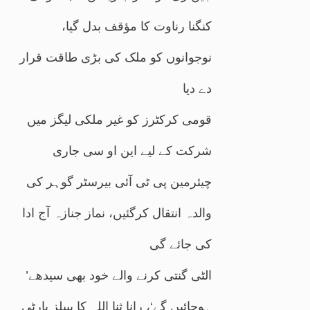
کنگنا رناوت کا مؤقف بدل گیا،
نوجوانوں کو ملک کی بڑی طاقت قرار
دے دیا
قومی کرکٹرز کو غیر ملکی لیگز میں
شرکت کے لیے این او سی جاری
چیئرمین پی ٹی آئی بیرسٹر گوہر کی
والدہ انتقال کرگئیں، نماز جنازہ آج ادا
کی جائے گی
’الٹی گنتی کرنے والے خود بھی سیدھے
ہوجائیں گے‘، رانا ثنا اللہ کا پیپلز پارٹی