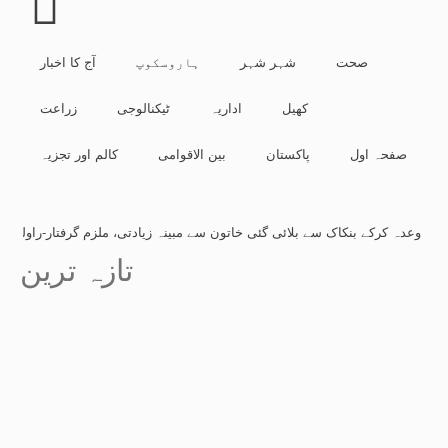
صحت
شہر شہر
ہاروسکوپ
آج کا اخبار
کھیل
اداریہ
ٹیکنالوجی
زراعت
صفحہ اول
پاکستان
بین الاقوامی
کالم اور تجزیہ
 وعدہ کرکے بنکاک سے بلائی گئی خاتون سے مبینہ زیادتی، ملزم گرفتار
-
راولپنڈی: شا
تازہ ترین