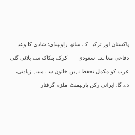
پاکستان اور ترکیہ کے ساتھ
راولپنڈی: شادی کا وعدہ
دفاعی معاہدہ سعودی
کرکے بنکاک سے بلائی گئی
عرب کو مکمل تحفظ نہیں
خاتون سے مبینہ زیادتی،
دے گا: ایرانی رکن پارلیمنٹ
ملزم گرفتار