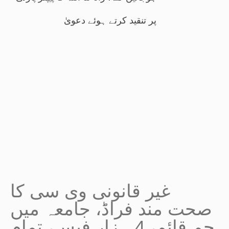
پر تنقید کرتے ہوئے دعویٰ
غیر قانونی وی سی کا
صحت مند فراڈ، جامعہ میں
جم قائم، 4 ہزار فیس، تمام