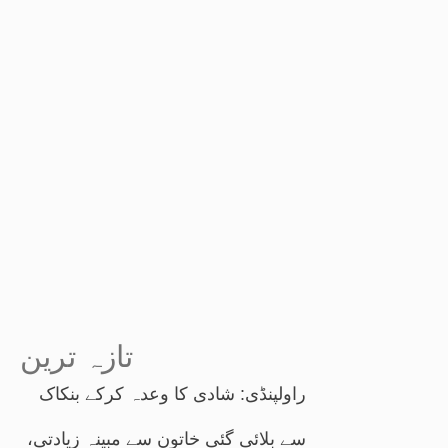
تازہ ترین
راولپنڈی: شادی کا وعدہ کرکے بنکاک
سے بلائی گئی خاتون سے مبینہ زیادتی،