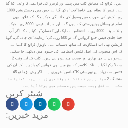
ہیں۔ ذرائع کے مطابق کلب میں پیشہ ور ٹرینرز کی فراہمی کا وعدہ کیا گیا
ہے۔ فیس کا نظام بھی خاصا’’فٹ‘‘ رکھا گیا ہے جس میں رجسٹریشن 1000
روپے کیش کی صورت میں وصول کی جائے گی جبکہ جگہ کے علاوہ بھی
تمام تر وسائل یونیورسٹی کے ہوں گے۔ اور ماہانہ فیس: 3000 روپے جبکہ
پہلا مہینہ: 4000 روپے۔ انتظامیہ نے ایک اور’’احسان‘‘یہ کیا ہے کہ اگر آپ
جتنا جلدی فیس جمع کروائیں گے تو 500 روپے کی’’ رعایت‘‘دی جائے گی، گویا
کرپشن بھی اب ڈسکاؤنٹ کے ساتھ دستیاب ہے۔ باوثوق ذرائع کا کہنا ہے
کہ اس منصوبے کی اصل فٹنس انتظامیہ کی جیبوں میں دیکھی جا سکتی
ہےجو دن بہ دن بھاری اور صحت مند ہو رہی ہیں۔ کلب کے لیے وقت 2
سے 3 رکھا گیا ہے تاکہ کلاسز کے بیچ میں بھی خواتین کو یاد رہے کہ ان کی
فٹنس سے زیادہ یونیورسٹی کا’’فنانس‘‘ضروری ہے۔ اگر رش بڑھا تو 45
منٹ کے 2 سیشنز ہوں گے تاکہ کم وقت میں زیادہ پیسہ کمایا جا
سکے — بالکل ویسے جیسے پورے سسٹم میں ہوتا آیا ہے۔
شیئر کریں
:مزید خبریں