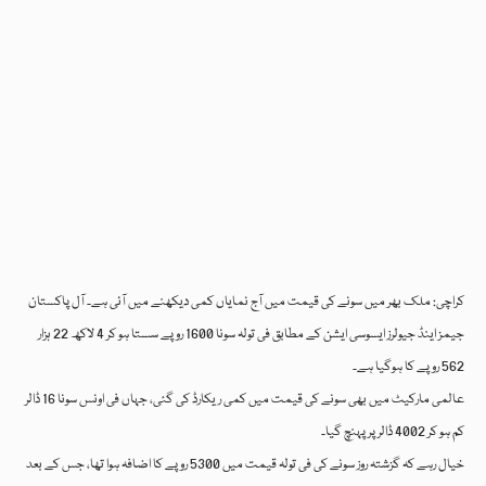
کراچی: ملک بھر میں سونے کی قیمت میں آج نمایاں کمی دیکھنے میں آئی ہے۔ آل پاکستان
جیمز اینڈ جیولرز ایسوسی ایشن کے مطابق فی تولہ سونا 1600 روپے سستا ہو کر 4 لاکھ 22 ہزار
562 روپے کا ہوگیا ہے۔
عالمی مارکیٹ میں بھی سونے کی قیمت میں کمی ریکارڈ کی گئی، جہاں فی اونس سونا 16 ڈالر
کم ہو کر 4002 ڈالر پر پہنچ گیا۔
خیال رہے کہ گزشتہ روز سونے کی فی تولہ قیمت میں 5300 روپے کا اضافہ ہوا تھا، جس کے بعد