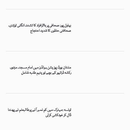
بہاول پور: صحافی پر بااثرافراد کا تشدد، انگلی توڑدی،
صحافتی حلقوں کا شدید احتجاج
ملتان بورڈ: پوزیشن ہولڈرز میں امام مسجد، مزدور،
رکشہ ڈرائیور کے بچے اور یتیم طلبہ شامل
تونسہ :میٹرک میں کم نمبر آنے پرطالبعلم نے پھندا
ڈال کر خودکشی کرلی