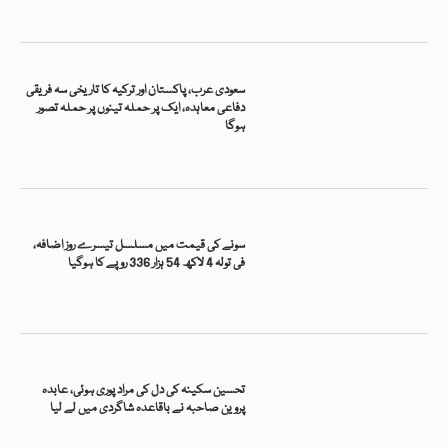
سعودی عرب، پاکستان اور ترکیہ کا تاریخی سہ فریقی
دفاعی معاہدہ، ایک پر حملہ تینوں پر حملہ تصور
ہوگا
سونے کی قیمت میں مسلسل تیسرے روز اضافہ،
فی تولہ 4 لاکھ 54 ہزار 336 روپے کا ہوگیا
تحسین سکینہ کی دل کی مراد پوری ہوئی، عابدہ
پروین صاحبہ نے باقاعدہ شاگردی میں لے لیا