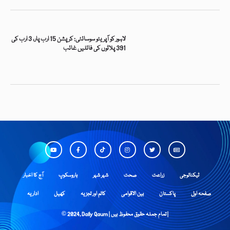
لاہور کو آپریٹو سوسائٹی: کرپشن 15 ارب پار، 3 ارب کی
391 پلاٹوں کی فائلیں غائب
ٹیکنالوجی
زراعت
صحت
شہر شہر
ہاروسکوپ
آج کا اخبار
صفحہ اول
پاکستان
بین الاقوامی
کالم اور تجزیہ
کھیل
اداریہ
© 2024, Daily Qaum | تمام جملہ حقوق محفوظ ہیں |