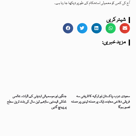
آج کی کمی کو معمولی استحکام کے طور پر دیکھا جا رہا ہے۔
شیئر کریں
:مزید خبریں
سعودی عرب، پاکستان اور ترکیہ کا تاریخی سہ
جنگوں اور موسمیاتی تبدیلی کے اثرات، عالمی
فریقی دفاعی معاہدہ، ایک پر حملہ تینوں پر حملہ
غذائی قیمتیں ساڑھے تین سال کی بلند ترین سطح
تصور ہوگا
پر پہنچ گئیں