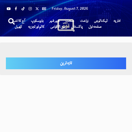
Friday, August 7, 2026
اداریہ
ٹیکنالوجی
زراعت
صحت
شہر شہر
ہاروسکوپ
آج کا اخبار
صفحہ اول
پاکستان
بین الاقوامی
کالم اور تجزیہ
کھیل
تازہ ترین