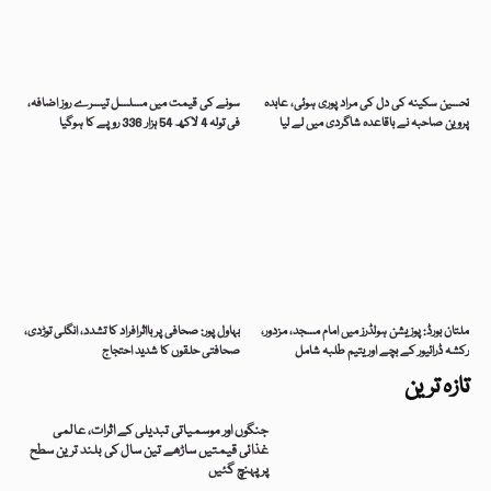
تحسین سکینہ کی دل کی مراد پوری ہوئی، عابدہ
سونے کی قیمت میں مسلسل تیسرے روز اضافہ،
پروین صاحبہ نے باقاعدہ شاگردی میں لے لیا
فی تولہ 4 لاکھ 54 ہزار 336 روپے کا ہوگیا
ملتان بورڈ: پوزیشن ہولڈرز میں امام مسجد، مزدور،
بہاول پور: صحافی پر بااثرافراد کا تشدد، انگلی توڑدی،
رکشہ ڈرائیور کے بچے اور یتیم طلبہ شامل
صحافتی حلقوں کا شدید احتجاج
تازہ ترین
جنگوں اور موسمیاتی تبدیلی کے اثرات، عالمی
غذائی قیمتیں ساڑھے تین سال کی بلند ترین سطح
پر پہنچ گئیں