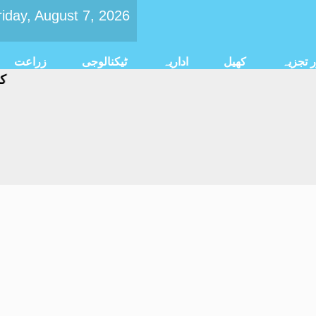
riday, August 7, 2026
ر تجزیہ
کھیل
اداریہ
ٹیکنالوجی
زراعت
کشمیر احتج