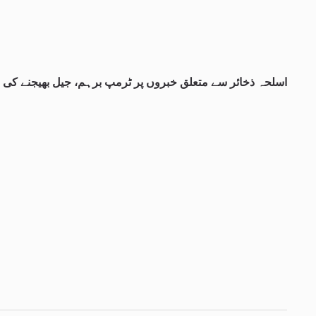
اسلحہ ذخائر سے متعلق خبروں پر ٹرمپ برہم، جیل بھیجنے کی