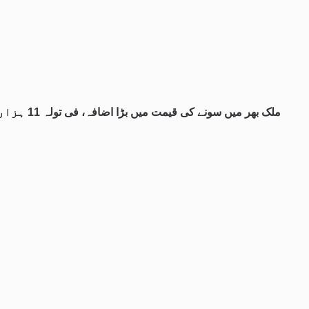
ملک بھر میں سونے کی قیمت میں بڑا اضافہ، فی تولہ 11 ہزار 300 روپے مہنگا