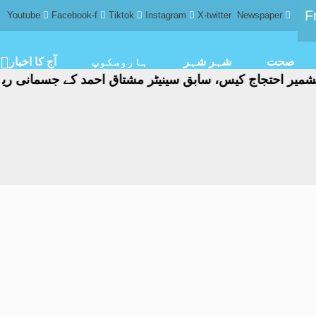
F
Youtube
Facebook-f
Tiktok
Instagram
X-twitter
Newspaper
صحت
شہر شہر
ہاروسکوپ
آج کا اخبار
اج کیس، سابق سینیٹر مشتاق احمد کے جسمانی ریمانڈ میں 4 روز کی توسی