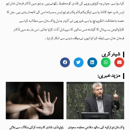
کیا ہوا ہے ۔جہاں وہ کروڑوں روپے کی نقدی کو محفوظ رکھتےہیں ۔ہر دور میں ڈاکٹر فرحان خان ایم
ایس شپ خود کاٹتا رہا ہے۔ایگزیکٹو ڈائریکٹر اور ایم ایس ہمیشہ اسی کے تابعدار رہتے ہیں ۔جن کا
حصہ باحفاظت انکو پہنچ رہا ہے۔شہریوں نے آڈیٹر جنرل پاکستان سے مطالبہ کیا ہے
کارڈیالوجی ہسپتال کا گزشتہ دس سالوں کا سپیشل آڈٹ کرایا جائے ۔اس بارے میں ڈاکٹر
فرحان خان سے رابطہ کیا تو انہوں نےموقف دینے سے انکار کر دیا ۔
شیئر کریں
:مزید خبریں
پاکستان اور ترکیہ کے ساتھ دفاعی معاہدہ سعودی
راولپنڈی: شادی کا وعدہ کرکے بنکاک سے بلائی