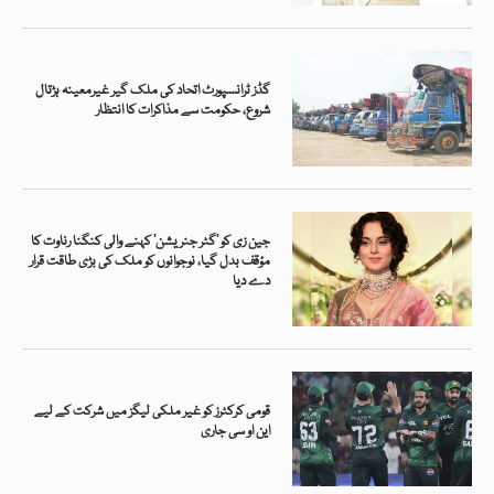
گڈز ٹرانسپورٹ اتحاد کی ملک گیر غیرمعینہ ہڑتال
شروع، حکومت سے مذاکرات کا انتظار
جین زی کو ’گٹر جنریشن‘ کہنے والی کنگنا رناوت کا
مؤقف بدل گیا، نوجوانوں کو ملک کی بڑی طاقت قرار
دے دیا
قومی کرکٹرز کو غیر ملکی لیگز میں شرکت کے لیے
این او سی جاری