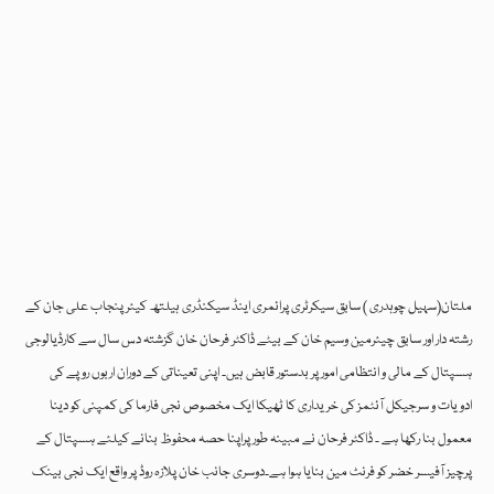
ملتان(سہیل چوہدری ) سابق سیکرٹری پرائمری اینڈ سیکنڈری ہیلتھ کیئر پنجاب علی جان کے
رشتہ دار اور سابق چیئرمین وسیم خان کے بیٹے ڈاکٹر فرحان خان گزشتہ دس سال سے کارڈیالوجی
ہسپتال کے مالی و انتظامی امور پر بدستور قابض ہیں۔ اپنی تعیناتی کے دوران اربوں روپے کی
ادویات و سرجیکل آئٹمز کی خریداری کا ٹھیکا ایک مخصوص نجی فارما کی کمپنی کو دینا
معمول بنا رکھا ہے ۔ ڈاکٹر فرحان نے مبینہ طورپراپنا حصہ محفوظ بنانے کیلئے ہسپتال کے
پرچیز آفیسر خضر کو فرنٹ مین بنایا ہوا ہے۔دوسری جانب خان پلازہ روڈ پر واقع ایک نجی بینک