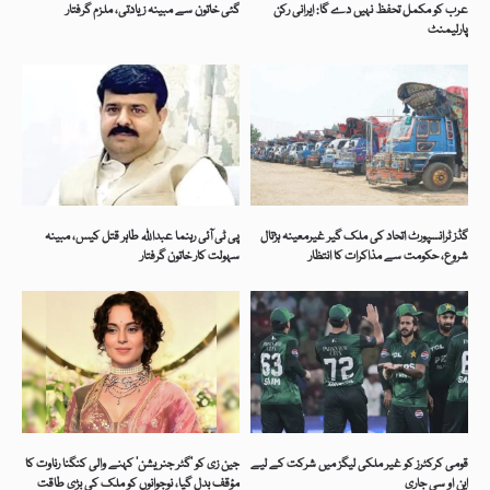
عرب کو مکمل تحفظ نہیں دے گا: ایرانی رکن
گئی خاتون سے مبینہ زیادتی، ملزم گرفتار
پارلیمنٹ
گڈز ٹرانسپورٹ اتحاد کی ملک گیر غیرمعینہ ہڑتال
پی ٹی آئی رہنما عبداللہ طاہر قتل کیس، مبینہ
شروع، حکومت سے مذاکرات کا انتظار
سہولت کار خاتون گرفتار
قومی کرکٹرز کو غیر ملکی لیگز میں شرکت کے لیے
جین زی کو ’گٹر جنریشن‘ کہنے والی کنگنا رناوت کا
این او سی جاری
مؤقف بدل گیا، نوجوانوں کو ملک کی بڑی طاقت