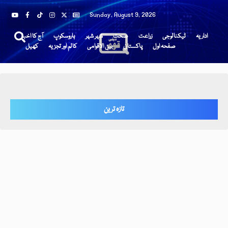
Sunday, August 9, 2026
اداریہ
ٹیکنالوجی
زراعت
صحت
شہر شہر
ہاروسکوپ
آج کا اخبار
صفحہ اول
پاکستان
بین الاقوامی
کالم اور تجزیہ
کھیل
تازہ ترین