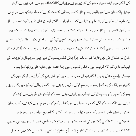
کے لاکرز میں فرنٹ مین خضر کے کروڑوں روپے چھپانے کا انکشاف ہوا ہے ۔شہریوں نے آڈیٹر
جنرل پاکستان سے کارڈیالوجی ہسپتال کا دس سالوں کا آڈٹ کرانے کا مطالبہ کیا ہے۔ ذرائع نے
اپنا نام ظاہر نہ کرنے کی شرط پر بتایا ہے کہ اے ایم ایس ڈاکٹر فرحان خان تقریباً گزشتہ دس سال
سے کارڈیالوجی ہسپتال میں مسلسل تعینات ہیں ۔وہ سابق سیکرٹری پرائمری ا ینڈ سیکنڈری
ہیلتھ کیئر پنجاب علی جان کے رشتہ دار ہیں جبکہ پی ٹی آئی سے تعلق رکھنے والے ایک سیاسی
شخصیت سے بھی ڈاکٹر فرحان خان کی رشتہ داری ہے ۔باوثوق ذرائع نے مزید بتایا کہ ڈاکٹر فرحان
خان نے ملتان کی نجی فارما کے مالک جو آجکل نشتر ہسپتال میں بھی سرجیکل و ادویات کی
ٹھیکے داری کے کام کر رہے ہیں ۔ انکی کمپنی میں اپنا حصہ بھی خفیہ طور پر رکھا ہوا ہے ۔
جسکی واضح مثال یہ ہے ڈاکٹر فرحان خان بدلے میں اس نجی فرم کے آرڈرز سے لیکر بلوں کی
کلیئرنس تک کی مکمل سروس فراہم کرتے د کھائی دیتے ہیں ۔کمائی والے ٹینڈرز میں کسی بھی
باہر کی کمپنی کو ہسپتال کے ٹینڈر نہیں لینے دیتے ۔سب کو ٹیکنیکل طریقے سے آؤٹ کر
دیتے ہیںتاکہ سب کو لگے کہ میرٹ ہوا ہے ۔جبکہ اس کام کو سر انجام دینے کیلئے ڈاکٹر فرحان
خان نے خضر نامی شخص کو عرصہ دراز سے پرچیز سیکشن کا انچارج بنوایا ہوا ہے جو بڑی
خاموشی سے انتظامی ڈاکٹروں کی خدمت کر رہا ہے۔ ذرائع کے مطابق خضر کے بارےمیں یہ بھی
انکشاف ہوا ہے کہ انہوں نے ملتان خان پلازہ روڈ پر واقع ایک نجی بینک میں لاکر بھی حاصل