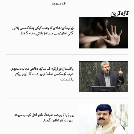
قرار دے دیا
تازہ ترین
راولپنڈی: شادی کا وعدہ کرکے بنکاک سے بلائی
گئی خاتون سے مبینہ زیادتی، ملزم گرفتار
پاکستان اور ترکیہ کے ساتھ دفاعی معاہدہ سعودی
عرب کو مکمل تحفظ نہیں دے گا: ایرانی رکن
پارلیمنٹ
پی ٹی آئی رہنما عبداللہ طاہر قتل کیس، مبینہ
سہولت کار خاتون گرفتار