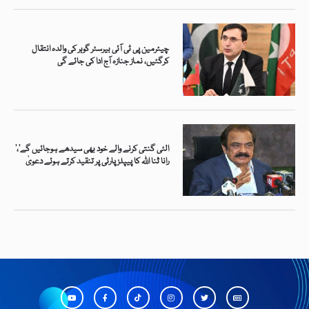
چیئرمین پی ٹی آئی بیرسٹر گوہر کی والدہ انتقال
کرگئیں، نماز جنازہ آج ادا کی جائے گی
’الٹی گنتی کرنے والے خود بھی سیدھے ہوجائیں گے‘،
رانا ثنا اللہ کا پیپلز پارٹی پر تنقید کرتے ہوئے دعویٰ