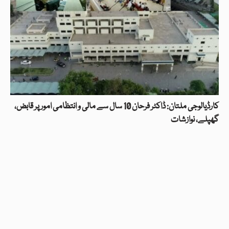
کارڈیالوجی ملتان: ڈاکٹر فرحان 10 سال سے مالی و انتظامی امور پر قابض،
گھپلے، نوازشات