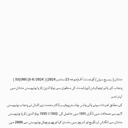
( SO(UNIV.)S-8/2024 ) (مورخہ 23 ستمبر 2024)ملتان ( ریسرچ سیل ) گورنمنٹ آف
پنجاب کے ہائیر ایجوکیشن ڈیپارٹمنٹ کی منظوری سے بہاؤ الدین زکریا یونیورسٹی ملتان میں
لیٹر نمبر
کے مطابق تعینات ہونے والے وائس چانسلر پروفیسر ڈاکٹر محمد زبیر اقبال نے پنجاب یونیورسٹی
لاہور سے صحافت میں ڈگری 1991 میں حاصل کی۔ 1992 تا 1995 بہاؤ الدین زکریا یونیورسٹی
ملتان سے انگلش لینگویج اور لٹریچر میں ماسٹرز کیا اور پھر ورچوئل یونیورسٹی سے 2008 میں