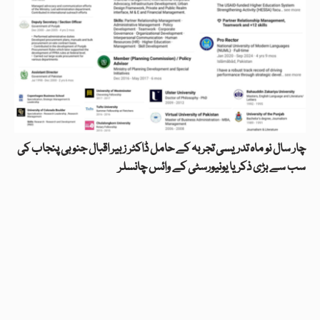
چار سال نو ماہ تدریسی تجربہ کے حامل ڈاکٹر زبیر اقبال جنوبی پنجاب کی
سب سے بڑی ذکریا یونیورسٹی کے وائس چانسلر