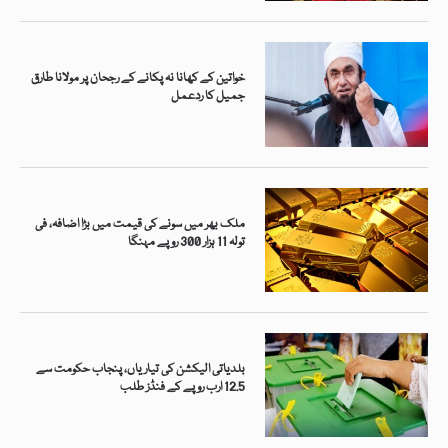
خواتین کے کھانا نہ پکانے کے رجحان پر مولانا طارق
جمیل کا ردعمل
ملک بھر میں سونے کی قیمت میں بڑا اضافہ، فی
تولہ 11 ہزار 300 روپے مہنگا
بلدیاتی الیکشن کی تیاریاں، پنجاب حکومت سے
12.5 ارب روپے کے فنڈز طلب