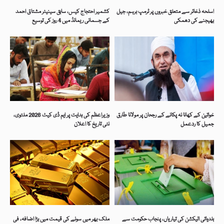
اسلحہ ذخائر سے متعلق خبروں پر ٹرمپ برہم، جیل
کشمیر احتجاج کیس، سابق سینیٹر مشتاق احمد
بھیجنے کی دھمکی
کے جسمانی ریمانڈ میں 4 روز کی توسیع
خواتین کے کھانا نہ پکانے کے رجحان پر مولانا طارق
وزیراعظم کی ہدایت پر ایم ڈی کیٹ 2026 ملتوی،
جمیل کا ردعمل
نئی تاریخ کا اعلان
بلدیاتی الیکشن کی تیاریاں، پنجاب حکومت سے
ملک بھر میں سونے کی قیمت میں بڑا اضافہ، فی