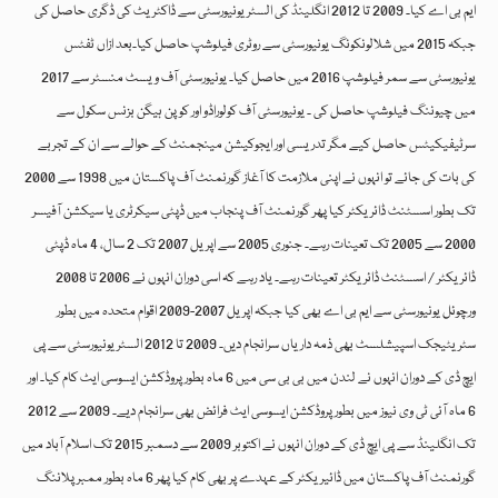
ایم بی اے کیا۔ 2009 تا 2012 انگلینڈ کی السٹر یونیورسٹی سے ڈاکٹریٹ کی ڈگری حاصل کی
جبکہ 2015 میں شلالونکونگ یونیورسٹی سے روٹری فیلوشپ حاصل کیا۔بعد ازاں ٹفٹس
یونیورسٹی سے سمر فیلوشپ 2016 میں حاصل کیا۔ یونیورسٹی آف ویسٹ منسٹر سے 2017
میں چیوننگ فیلوشپ حاصل کی ۔ یونیورسٹی آف کولوراڈو اور کوپن ہیگن بزنس سکول سے
سرٹیفیکیٹس حاصل کیے مگر تدریسی اور ایجوکیشن مینجمنٹ کے حوالے سے ان کے تجربے
کی بات کی جائے تو انہوں نے اپنی ملازمت کا آغاز گورنمنٹ آف پاکستان میں 1998 سے 2000
تک بطور اسسٹنٹ ڈائریکٹر کیا پھر گورنمنٹ آف پنجاب میں ڈپٹی سیکرٹری یا سیکشن آفیسر
2000 سے 2005 تک تعینات رہے۔ جنوری 2005 سے اپریل 2007 تک 2 سال، 4 ماہ ڈپٹی
ڈائریکٹر / اسسٹنٹ ڈائریکٹر تعینات رہے۔ یاد رہے کہ اسی دوران انہوں نے 2006 تا 2008
ورچوئل یونیورسٹی سے ایم بی اے بھی کیا جبکہ اپریل 2007-2009 اقوام متحدہ میں بطور
سٹریٹیجک اسپیشلسٹ بھی ذمہ داریاں سرانجام دیں۔ 2009 تا 2012 السٹر یونیورسٹی سے پی
ایچ ڈی کے دوران انہوں نے لندن میں بی بی سی میں 6 ماہ بطور پروڈکشن ایسوسی ایٹ کام کیا۔ اور
6 ماہ آئی ٹی وی نیوز میں بطور پروڈکشن ایسوسی ایٹ فرائض بھی سرانجام دیے۔ 2009 سے 2012
تک انگلینڈ سے پی ایچ ڈی کے دوران انہوں نے اکتوبر 2009 سے دسمبر 2015 تک اسلام آباد میں
گورنمنٹ آف پاکستان میں ڈائیریکٹر کے عہدے پر بھی کام کیا پھر 6 ماہ بطور ممبر پلاننگ