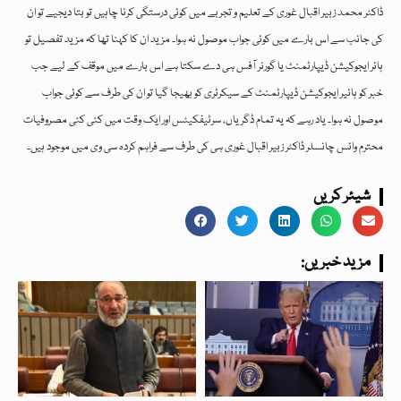
ڈاکٹر محمد زبیر اقبال غوری کے تعلیم و تجربے میں کوئی درستگی کرنا چاہیں تو بتا دیجیے تو ان
کی جانب سے اس بارے میں کوئی جواب موصول نہ ہوا۔ مزید ان کا کہنا تھا کہ مزید تفصیل تو
ہائر ایجوکیشن ڈیپارٹمنٹ یا گورنر آفس ہی دے سکتا ہے اس بارے میں موقف کے لیے جب
خبر کو ہائیر ایجوکیشن ڈیپارٹمنٹ کے سیکرٹری کو بھیجا گیا تو ان کی طرف سے کوئی جواب
موصول نہ ہوا۔ یاد رہے کہ یہ تمام ڈگریاں، سرٹیفکیٹس اور ایک وقت میں کئی کئی مصروفیات
محترم وائس چانسلر ڈاکٹر زبیر اقبال غوری ہی کی طرف سے فراہم کردہ سی وی میں موجود ہیں۔
شیئر کریں
:مزید خبریں