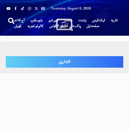
Thursday, August 6, 2026
اداریہ
ٹیکنالوجی
زراعت
صحت
شہر شہر
ہاروسکوپ
آج کا اخبار
صفحہ اول
پاکستان
بین الاقوامی
کالم اور تجزیہ
کھیل
تازہ ترین