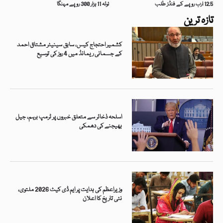
12.5 ارب روپے کے فنڈز طلب
تولہ 11 ہزار 300 روپے مہنگا
تازہ ترین
کشمیر احتجاج کیس، سابق سینیٹر مشتاق احمد
کے جسمانی ریمانڈ میں 4 روز کی توسیع
اسلحہ ذخائر سے متعلق خبروں پر ٹرمپ برہم، جیل
بھیجنے کی دھمکی
وزیراعظم کی ہدایت پر ایم ڈی کیٹ 2026 ملتوی،
نئی تاریخ کا اعلان