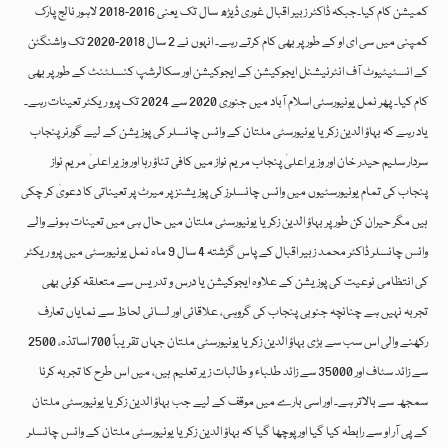
کمیشن کام کیا۔جبکہ ڈاکٹر زبیر اقبال غوری ڈیڑھ سال تک یعنی 2016-2018 لاہور نالج پارک
کمپنی میں سی ای او کے طور پر بھی کام کرتے رہے۔ انہوں نے 2 سال 2018-2020 تک واشنگٹن
کے انسٹیٹیوٹ آف انٹرنیشنل ایجوکیشن کے ایجوکیشن اور سکالرشپ کنسلٹنٹ کے طور پر بھی
کام کیا۔ پھر نمل یونیورسٹی اسلام آباد میں جنوری 2020 سے 2024 تک پرو ریکٹر تعینات رہے۔
یاد رہے کہ بہاؤ الدین زکریا یونیورسٹی ملتان کے وائس چانسلر کی پوزیشن کے لیے گورنر پنجاب
سردار سلیم حیدر خان اور وزیر اعلیٰ پنجاب مریم نواز میں کافی تناؤ رہا اور وزیر اعلیٰ مریم نواز
پنجاب کی تمام یونیورسٹیوں میں وائس چانسلرز کی پوزیشنز پر میرٹ پر تعیناتی کا دعویٰ کر چکی
ہیں مگر حیران کن طور پر بہاؤ الدین زکریا یونیورسٹی ملتان میں حال ہی میں تعینات ہونے والے
وائس چانسلر ڈاکٹر محمد زبیر اقبال کے پاس گزشتہ 4 سال 9 ماہ نمل یونیورسٹی میں پرو ریکٹر
کی انتظامی نوعیت کی پوزیشن کے علاوہ ایجوکیشن یا درس و تدریس سے متعلقہ کوئی بھی
تجربہ نہیں ہے چنانچہ جنوبی پنجاب کی گروہی، علاقائی اور لسانی لحاظ سے نمایاں تعارف
رکھنے والی اس سب سے بڑی بہاؤ الدین زکریا یونیورسٹی ملتان جہاں تقریباً 700 اساتذہ، 2500
سے زائد سٹاف اور 35000 سے زائد طلباء و طالبات زیر تعلیم ہیں، میں اس طرح کا تجربہ کرنا
سمجھ سے بالاتر ہے۔ اور اسی بارے میں موقف کے لیے جب بہاؤ الدین زکریا یونیورسٹی ملتان
کے پی آر او سے رابطہ کیا گیا اور پوچھا گیا کہ بہاؤ الدین زکریا یونیورسٹی ملتان کے وائس چانسلر