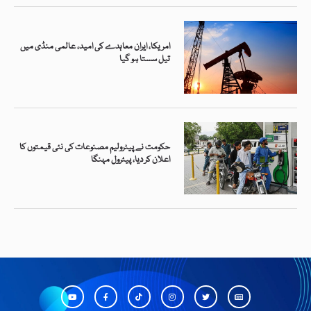
امریکا، ایران معاہدے کی امید، عالمی منڈی میں
تیل سستا ہو گیا
حکومت نے پیٹرولیم مصنوعات کی نئی قیمتوں کا
اعلان کر دیا، پیٹرول مہنگا