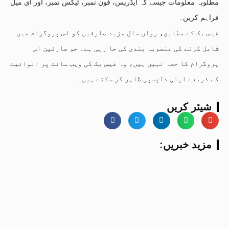
مطلوبہ معلومات جیسے کہ ایڈریس، فون نمبر، ٹیکس نمبر، اور ای میل
فراہم کریں۔
فیس بک کے مطابق، رواں سال مزید صارفین کو اس پروگرام میں
شامل کرنے کی منصوبہ بندی کی جا رہی ہے۔ جو صارفین اس
پروگرام کا حصہ نہیں ہیں، وہ فیس بک کی ویب سائٹ پر انوائیٹ
کے ذریعے اپنی دلچسپی ظاہر کر سکتے ہیں۔
شیئر کریں
:مزید خبریں