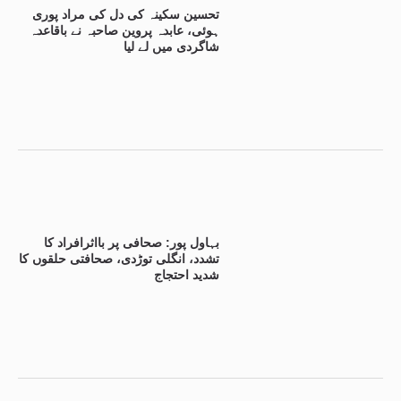
تحسین سکینہ کی دل کی مراد پوری
ہوئی، عابدہ پروین صاحبہ نے باقاعدہ
شاگردی میں لے لیا
بہاول پور: صحافی پر بااثرافراد کا
تشدد، انگلی توڑدی، صحافتی حلقوں کا
شدید احتجاج