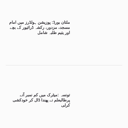
ملتان بورڈ: پوزیشن ہولڈرز میں امام
مسجد، مزدور، رکشہ ڈرائیور کے بچے
اور یتیم طلبہ شامل
تونسہ :میٹرک میں کم نمبر آنے
پرطالبعلم نے پھندا ڈال کر خودکشی
کرلی