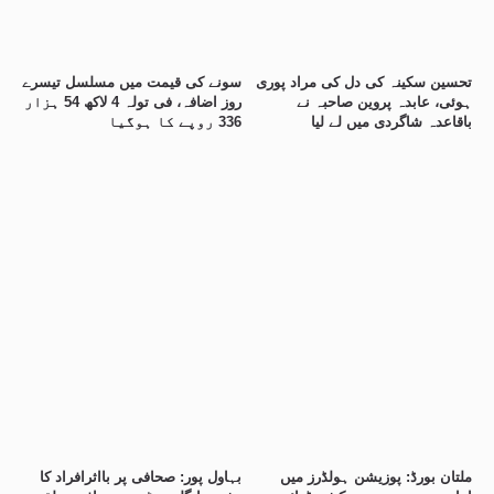
تحسین سکینہ کی دل کی مراد پوری
سونے کی قیمت میں مسلسل تیسرے
ہوئی، عابدہ پروین صاحبہ نے
روز اضافہ، فی تولہ 4 لاکھ 54 ہزار
باقاعدہ شاگردی میں لے لیا
336 روپے کا ہوگیا
ملتان بورڈ: پوزیشن ہولڈرز میں
بہاول پور: صحافی پر بااثرافراد کا