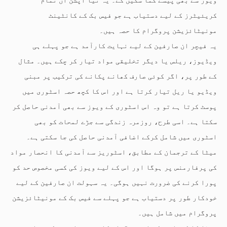
کریئیٹرز کے لیے دستیاب ہے جو فیس بک کے کانٹینٹ
مونیٹائزیشن پروگرام کا حصہ ہیں۔
یہ فیچر ان صارفین کے لیے نہایت کارآمد ہے جو پہلے ہی
ویڈیوز، ریلس یا دیگر تخلیقی مواد تیار کر چکے ہیں۔ مثال
کے طور پر، اگر کوئی صارف کھانے پکانے کی ترکیب پر مبنی
ویڈیو یا ریل تیار کرتا ہے اور اس کا کچھ حصہ اسٹوری میں
پوسٹ کرتا ہے تو وہ اس اسٹوری کے ویوز سے بھی آمدنی حاصل کر
سکتا ہے۔ اسی طرح، روزمرہ زندگی سے جڑے لمحات کو بھی
اسٹوری میں شامل کرکے اضافی آمدنی حاصل کی جا سکتی ہے۔
میٹا کے ترجمان کے مطابق، اسٹوریز سے آمدنی کا انحصار مواد
کی پرفارمنس پر ہوگا اور اس کے لیے ویوز کی کسی مخصوص حد کو
پورا کرنے کی ضرورت نہیں ہوگی۔ یہ سہولت ان صارفین کے لیے
خودکار طور پر دستیاب ہے جو پہلے سے فیس بک کے مونیٹائزیشن
پروگرام میں شامل ہیں۔