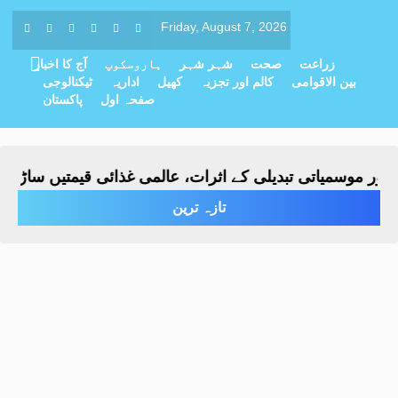
Friday, August 7, 2026
زراعت
صحت
شہر شہر
ہاروسکوپ
آج کا اخبار
بین الاقوامی
کالم اور تجزیہ
کھیل
اداریہ
ٹیکنالوجی
صفحہ اول
پاکستان
 موسمیاتی تبدیلی کے اثرات، عالمی غذائی قیمتیں ساڑھے تین
تازہ ترین