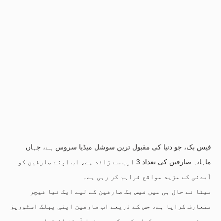
فیس بک، جو دنیا کی مقبول ترین سوشل میڈیا سروس ہے، جہاں
ماہانہ صارفین کی تعداد 3 ارب سے زائد ہے، اب اپنے صارفین کو
آمدنی کے مزید مواقع فراہم کر رہی ہے۔
میٹا نے حال ہی میں فیس بک صارفین کے لیے ایک نیا فیچر
متعارف کرایا ہے، جس کے ذریعے اب صارفین اپنی پبلک اسٹوریز
ویوز سے بھی پیسے کما سکیں گے۔ یہ نیا آپشن ان تمام