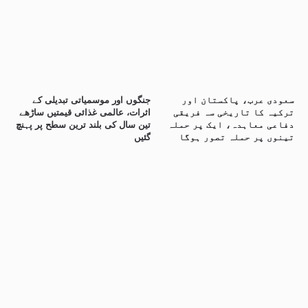
سعودی عرب، پاکستان اور
جنگوں اور موسمیاتی تبدیلی کے
ترکیہ کا تاریخی سہ فریقی
اثرات، عالمی غذائی قیمتیں ساڑھے
دفاعی معاہدہ، ایک پر حملہ
تین سال کی بلند ترین سطح پر پہنچ
تینوں پر حملہ تصور ہوگا
گئیں