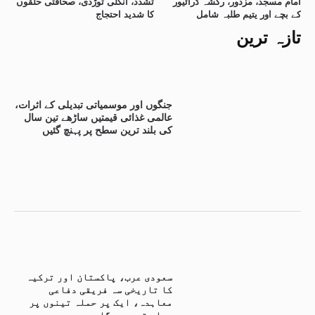
امام مسجد، مزدور، رکشہ ڈرائیور
تشدد، انگلی توڑدی، صحافتی حلقوں
کے بچے اور یتیم طلبہ شامل
کا شدید احتجاج
تازہ ترین
جنگوں اور موسمیاتی تبدیلی کے اثرات،
عالمی غذائی قیمتیں ساڑھے تین سال
کی بلند ترین سطح پر پہنچ گئیں
سعودی عرب، پاکستان اور ترکیہ
کا تاریخی سہ فریقی دفاعی
معاہدہ، ایک پر حملہ تینوں پر