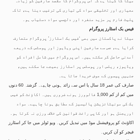
میٹا کا کہنا ہے کہ اس پروگرام کا مقصد صارفین کو زیادہ
معیاری اور تخلیقی مواد کی تیاری کی ترغیب دینا ہے، تاکہ
پلیٹ فارم پر مزید منفرد اور دلچسپ مواد دستیاب ہو۔
فیس بک اسٹارز پروگرام
میٹا نے پاکستان میں بھی ‘فیس بک اسٹارز’ پروگرام متعارف
کرایا ہے، جس سے صارفین اپنی ویڈیوز اور پوسٹس کے ذریعے
آمدنی حاصل کر سکتے ہیں۔ اس پروگرام میں شامل افراد کو
ویڈیوز، ریلس اور پوسٹس پر اسٹارز بھیجے جا سکتے ہیں،
جنہیں پیسوں کے عوض خریدا جاتا ہے۔
صارف کی عمر 18 سال یا اس سے زائد ہونی چاہیے۔ گزشتہ 60 دنوں
میں کم از کم 1,000 فالوورز ہونے ضروری ہیں۔ اکاؤنٹ کو فیس
بک کی مونیٹائزیشن پالیسیز کے مطابق ہونا چاہیے۔ مواد
اوریجنل ہو اور کاپی رائٹ قوانین کی خلاف ورزی نہ کرتا ہو۔
اکاؤنٹ کو پروفیشنل موڈ میں تبدیل کریں۔ ویو ٹولز میں جا کر اسٹارز
فیچر کو آن کریں۔