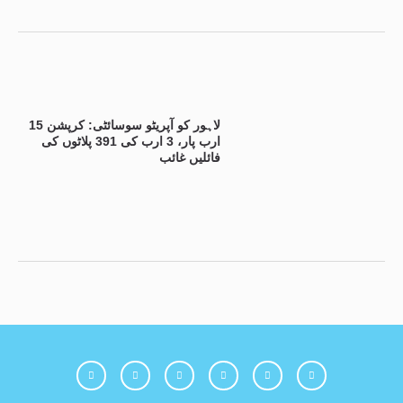
لاہور کو آپریٹو سوسائٹی: کرپشن 15
ارب پار، 3 ارب کی 391 پلاٹوں کی
فائلیں غائب