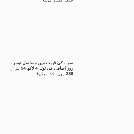
حملہ تصور ہوگا
سونے کی قیمت میں مسلسل تیسرے
روز اضافہ، فی تولہ 4 لاکھ 54 ہزار
336 روپے کا ہوگیا