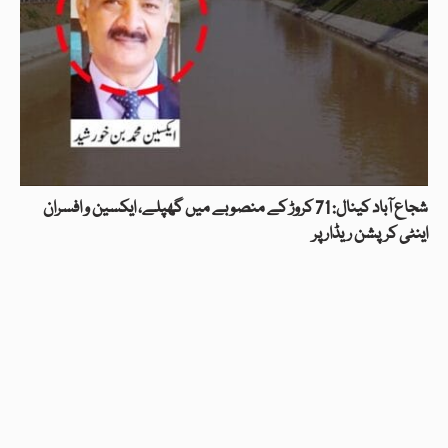
شجاع آباد کینال: 71 کروڑ کے منصوبے میں گھپلے، ایکسین و افسران
اینٹی کرپشن ریڈار پر