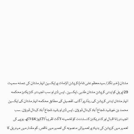
ملتان (خبر نگار/ سیدمعظم علی شاہ) کرپشن الزامات پر ایکسین انہار ملتان کی عملہ سمیت
29 اپریل کو اینٹی کرپشن ملتان طلبی ۔ایکسین ، ایس ڈی او، سب انجینئر، کنڑیکٹرز محکمہ
انہار ملتان اینٹی کرپشن کے ریڈار پر آگئے۔ تفصیل کے مطابق محکمہ انہار ملتان کے ایکسین
محمد بن خورشید شجاع آباد کینال ڈویژن ، ایس ڈی او رشید شجاع آباد کینال ڈویژن ، سب
انجینئر رانا اقبال اور کنٹریکٹرز کنسلٹنٹ کو تخمینہ لاگت تقریباً 71کروڑ 64 لاکھ روپے کی
تعمیر میں کرپشن کی بنیاد پر تعمیراتی منصوبہ کی تعمیر میں ناقص، کم مقدار میں میٹریل کا