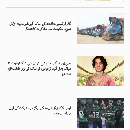
گڈز ٹرانسپورٹ اتحاد کی ملک گیر غیرمعینہ ہڑتال
شروع، حکومت سے مذاکرات کا انتظار
جین زی کو ’گٹر جنریشن‘ کہنے والی کنگنا رناوت کا
مؤقف بدل گیا، نوجوانوں کو ملک کی بڑی طاقت قرار
دے دیا
قومی کرکٹرز کو غیر ملکی لیگز میں شرکت کے لیے
این او سی جاری