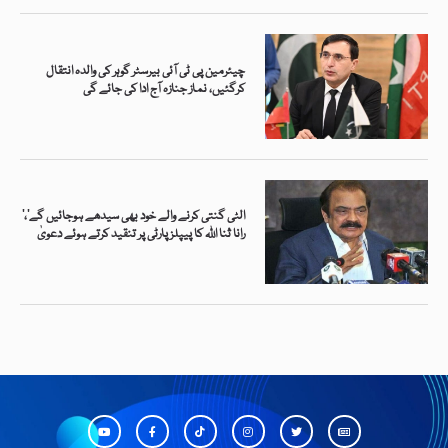
چیئرمین پی ٹی آئی بیرسٹر گوہر کی والدہ انتقال
کرگئیں، نماز جنازہ آج ادا کی جائے گی
’الٹی گنتی کرنے والے خود بھی سیدھے ہوجائیں گے‘،
رانا ثنا اللہ کا پیپلز پارٹی پر تنقید کرتے ہوئے دعویٰ