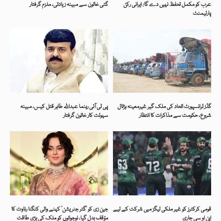
عرب کو مکمل تحفظ نہیں دے گا: ایرانی رکن
گئی خاتون سے مبینہ زیادتی، ملزم گرفتار
پارلیمنٹ
گڈز ٹرانسپورٹ اتحاد کی ملک گیر غیرمعینہ ہڑتال
پی ٹی آئی رہنما عبداللہ طاہر قتل کیس، مبینہ
شروع، حکومت سے مذاکرات کا انتظار
سہولت کار خاتون گرفتار
قومی کرکٹرز کو غیر ملکی لیگز میں شرکت کے لیے
جین زی کو ’گٹر جنریشن‘ کہنے والی کنگنا رناوت کا
این او سی جاری
مؤقف بدل گیا، نوجوانوں کو ملک کی بڑی طاقت