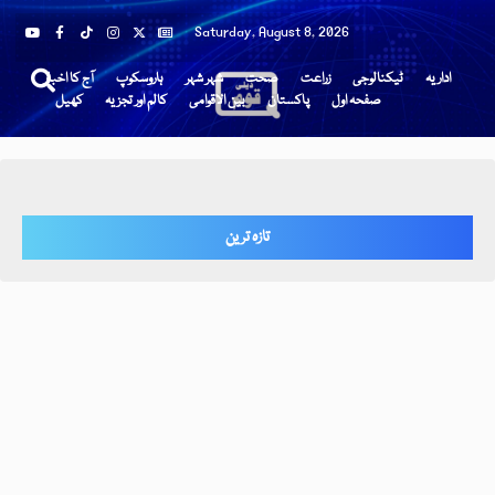
Saturday, August 8, 2026
اداریہ
ٹیکنالوجی
زراعت
صحت
شہر شہر
ہاروسکوپ
آج کا اخبار
صفحہ اول
پاکستان
بین الاقوامی
کالم اور تجزیہ
کھیل
تازہ ترین