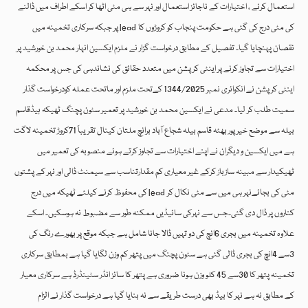
استعمال کرنے ، اختیارات کے ناجائز استعمال اور نہر سے ہی مٹی اٹھا کر اسکے اطراف میں ڈالنے
پر جبکہ سرکاری تخمینہ میں lead کی مٹی درج کی گئی ہے حکومت پنجاب کو کروڑوں کا
نقصان پہنچایا گیا۔ تفصیل کے مطابق درخواست گزار نے ملزم ایکسین انہار محمد بن خورشید پر
اختیارات سے تجاوز کرنے پر اینٹی کرپشن میں متعدد حقائق کی نشاندہی کی جس پر محکمہ
اینٹی کرپشن نے انکوائری نمبر 1344/2025 کےتحت ملزم اور ماتحت عملہ کودرخواست گذار
سمیت طلب کر لیا۔ مدعی نے ایکسین محمد بن خورشید پر تعمیر سٹون پچنگ ٹھیکہ ہیڈقاسم
بیلہ سے موضع خیر پور بھٹہ قاسم بیلہ شجاع آباد برانچ ملتان کینال تقریباً 71کروڑ تخمینہ لاگت
ہے میں ایکسین و دیگران نے اپنے اختیارات سے تجاوز کرتے ہوئے منصوبہ کی تعمیر میں
ٹھیکیدار سے مبینہ سازباز کرکے غیر معیاری کم مقدارتناسب سے سیمنٹ ڈالی اور نہر کے پشتوں
کی محفوظ کرنے کیلئے ٹھیکہ میں درج lead مٹی کی بجائےنہر ہی میں سے مٹی نکال کر
کناروں پر ڈال دی گئی۔جس سے نہرکی سائیڈیں ممکنہ طور سے مضبوط نہ ہوسکیں۔ اسکے
علاوہ تخمینہ میں بجری 6انچ کی دو تہیں ڈالا جانا شامل ہے جبکہ موقع پر بھورے رنگ کی
3سے 4انچ کی بجری ڈالی گئی ہے سٹون پچنگ میں پتھر کم وزن لگایا گیا ہے بمطابق سرکاری
تخمینہ پتھر کا 30سے 45 کلو وزن ہونا ضروری ہے پتھر کا سائز انڈر سٹینڈرڈ ہے سرکاری معیار
کے مطابق نہ ہے نہر کا بیڈ بھی درست طریقے سے نہ بنایا گیا ہے درخواست گذار نے الزام