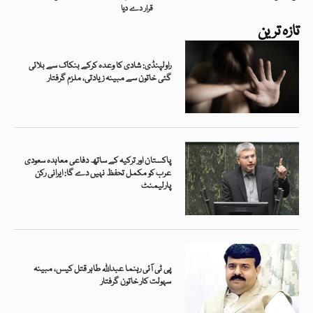
قرار دے دیا
تازہ ترین
راولپنڈی: شادی کا وعدہ کرکے بنکاک سے بلائی
گئی خاتون سے مبینہ زیادتی، ملزم گرفتار
پاکستان اور ترکیہ کے ساتھ دفاعی معاہدہ سعودی
عرب کو مکمل تحفظ نہیں دے گا: ایرانی رکن
پارلیمنٹ
پی ٹی آئی رہنما عبداللہ طاہر قتل کیس، مبینہ
سہولت کار خاتون گرفتار