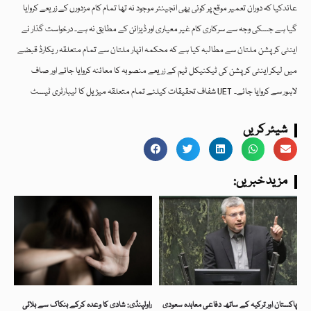
عائدکیا کہ دوران تعمیر موقع پر کوئی بھی انجینئر موجود نہ تھا تمام کام مزدورں کے زریعے کروایا
گیا ہے جسکی وجہ سے سرکاری کام غیر معیاری اور ڈیزائن کے مطابق نہ ہے۔ درخواست گذار نے
اینٹی کرپشن ملتان سے مطالبہ کیا ہے کہ محکمہ انہار ملتان سے تمام متعلقہ ریکارڈ قبضے
میں لیکر اینٹی کرپشن کی ٹیکنیکل ٹیم کے زریعے منصوبہ کا معائنہ کروایا جائے اور صاف
شفاف تحقیقات کیلئے تمام متعلقہ میڑیل کا لیبارٹری ٹیسٹ UET لاہور سے کروایا جائے۔
شیئر کریں
:مزید خبریں
پاکستان اور ترکیہ کے ساتھ دفاعی معاہدہ سعودی
راولپنڈی: شادی کا وعدہ کرکے بنکاک سے بلائی