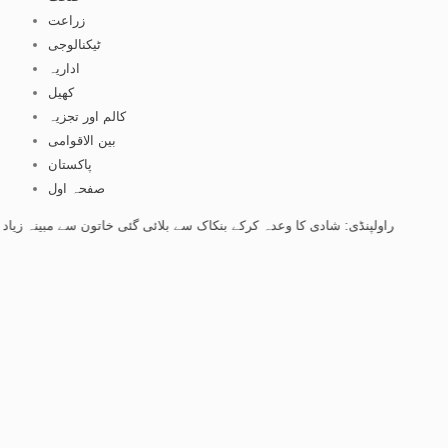
زراعت
ٹیکنالوجی
اداریہ
کھیل
کالم اور تجزیہ
بین الاقوامی
پاکستان
صفحہ اول
ولپنڈی: شادی کا وعدہ کرکے بنکاک سے بلائی گئی خاتون سے مبینہ زیادتی، ملزم گرف