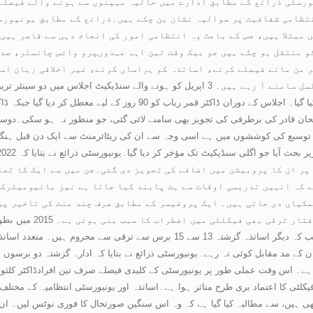
ورسٹی ذرائع کے مطابق ادارے میں حالیہ مہینوں سے ہونے والے فیصلے
نتظامی شفافیت پر سوالیہ نشان بن چکے ہیں۔ذرائع کے مطابق یونیورس
ں مبتلا ہیں، جس کے باعث وہ انتظامی امور کی انجام دہی سے قاصر ہی
و منتقل ہو چکے ہیں جو بیک وقت تین اہم عہدوںپرو وائس چانسلر، صد
من مانے فیصلے کرنے، اساتذہ کو ہراساں کرنے، غیر اخلاقی زبان است
نشانہ بنانے کے الزامات مسلسل سامنے آ رہے ہیں۔ 3 اپریل کو ہونے والے سنڈیکیٹ 
ارشاد کی برطرفی کا ایجنڈا پیش کیا گیا۔ اجلاس کے دوران ڈاکٹر قمر
ان قادر کی برطرفی کی تجویز بھی سامنے لائی گئی، جو منظور نہ ہو سکی۔دوسری
 توسیع کی کوششوں میں ہے اسی وجہ سے ان کی ریٹائرمنٹ سے ایک دن قبل ہنگامی 
پر ان کا پروبیشن میں اضافے کی تجویز دی گئی۔جن میں سے ایک کا تعل
ے کہ انہیں تدریسی اوقات سے ہٹ پابند کیا جاتا ہے نیز بائیومیٹرک
کیاں دی جاتی ہیں۔ ایک پروفیسر کے مطابق صرف چند منٹ کی تاخیر پر
ڈاکٹر کلثوم پراچہ کی
میں گریڈ 21 تک پہنچ چکی ہیں، جب کہ دیگر اساتذہ گزشتہ 13 سے 15 برس سے ت
ان کے مد مقابل کوئی نہ رہے۔یونیورسٹی ذرائع نے بتایا کہ ادارہ گزشتہ دو برسوں
 ہے۔ اس وقت عملی طور پر یونیورسٹی کے کلیدی فیصلے صرف تین افرادڈاکٹر کلثوم پ
لٹی کا اعتماد بری طرح متاثر ہوا ہے۔اساتذہ اور یونیورسٹی انتظامیہ کے مختلف 
ھی ہیں، سے مطالبہ کیا گیا ہے کہ وہ اس سنگین صورتحال کا فوری نوٹس لیں۔ ان ک