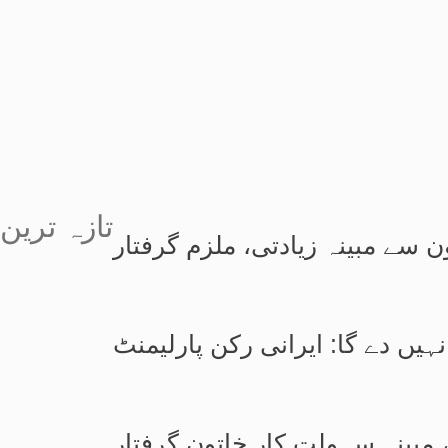
تازہ ترین
 سے مبینہ زیادتی، ملزم گرفتار
ں دے گا: ایرانی رکن پارلیمنٹ
 مبینہ سہولت کار خاتون گرفتار