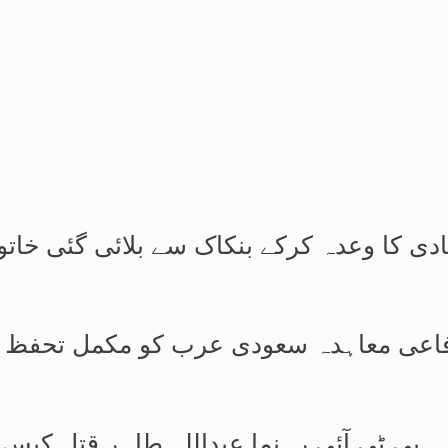
ادی کا وعدہ کرکے بنکاک سے بلائی گئی خاتون
دفاعی معاہدہ سعودی عرب کو مکمل تحفظ نہی
پی ٹی آئی رہنما عبداللہ طاہر قتل کیس،