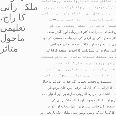
، فیکلٹی کے ساتھ ناروا سلوک اور سنڈیکیٹ
ملکہ رانی
ٹی کی موجودہ وائس چانسلر شدید علیل ہیں
ں۔ اس صورتحال میں تمام اختیارات پرو وائس
کا راج،
ر شعبہ اسلامیات اور صدر شعبہ عربی—پر
تعلیمی
عمال کرنے اور اختلاف رکھنے والوں کو
اجلاس میں دو سینئر ترین فیکلٹی ممبران، ڈاکٹر قمر رباب اور ڈاکٹر سعدیہ
ماحول
 رباب کو 90 روز کے لیے معطل کر دیا گیا جبکہ ڈاکٹر سعدیہ کی برطرفی کی درخواست مسترد کر دی
 جانب، رجسٹرار ڈاکٹر میمونہ خان، جو اپنی
متاثر
بنیادوں پر سنڈیکیٹ کا اجلاس منعقد کرایا گیا،
جس میں ان کی توسیع کا معاملہ زیر بحث آیا جو اگلی سنڈیکیٹ تک مؤخر کر دیا گیا۔یونیورسٹی ذرائع نے بتایا کہ 2022 میں مستقل تعینات ہونے والے پانچ فیکلٹی
ق خود پرو وائس چانسلر کے شعبے سے ہے۔
 حاضری کی بنیاد پر تنخواہوں میں کٹوتی
 ان کی استحقاقی چھٹیاں منسوخ کر دی گئیں۔
 تیز رفتار ترقی بھی فیکلٹی میں اضطراب کا سبب بنی ہوئی ہے۔ 2015 میں بطور اسسٹنٹ پروفیسر تعیناتی کے بعد وہ صرف نو سال
رقی سے محروم ہیں۔ متعدد اساتذہ کا الزام ہے کہ ان کی ترقی میں جان بوجھ کر
 سے انتظامی بحران، اندرونی سازشوں اور اختیارات کے
راچہ، ڈاکٹر میمونہ اور ڈاکٹر ملکہ رانی کی
حلقوں کی جانب سے وزیر اعلیٰ پنجاب اور گورنر
ا کہنا ہے کہ ویمن یونیورسٹی ملتان ایک تاریخی اور