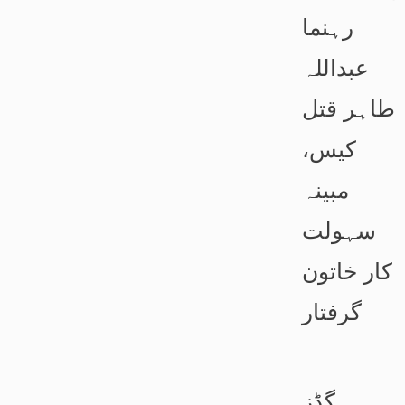
رہنما
عبداللہ
طاہر قتل
کیس،
مبینہ
سہولت
کار خاتون
گرفتار
گڈز