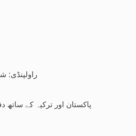
راولپنڈی: ش
پاکستان اور ترکیہ کے ساتھ 