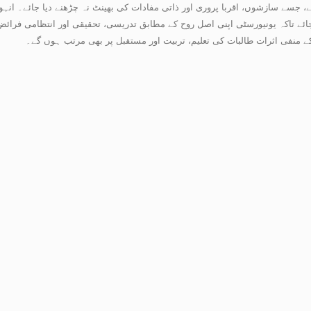
 جسے سازشوں، اقربا پروری اور ذاتی مفادات کی بھینٹ نہ چڑھنے دیا جائے۔ انہوں
ائے تاکہ یونیورسٹی اپنی اصل روح کے مطابق تدریسی، تحقیقی اور انتظامی فرائض
ے منفی اثرات طالبات کی تعلیم، تربیت اور مستقبل پر بھی مرتب ہوں گے۔