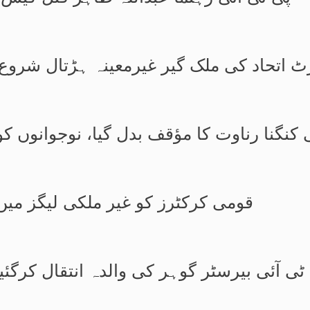
ٹ اتحاد کی ملک گیر غیرمعینہ ہڑتال شروع
 کنگنا رناوت کا مؤقف بدل گیا، نوجوانوں ک
قومی کرکٹرز کو غیر ملکی لیگز می
ٹی آئی بیرسٹر گوہر کی والدہ انتقال کرگئیں