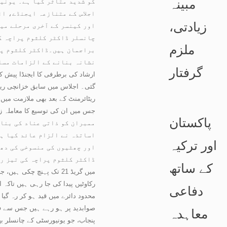
مبینہ
کو شدید متاثر کیا ہے۔ یونی
اجلاس کے متنازعہ ایجنڈے، ا
زیادتی،
اور کینسر کے آخری مرحلے می
چانسلر ڈاکٹر کلثوم پراچہ ک
ملزم
براجمان ہیں۔ڈاکٹر کلثوم پر 
گرفتار
گئی۔ اجلاس میں سابق خزانچی ریح
ریٹائرمنٹ کے بعد بھی ملازمت میں
پاکستان
ممبران کو ذاتی عناد کی بنا 
اساتذہ نے الزام عائد کیا ہ
اور ترکیہ
اور چھٹیوں کی منسوخی کی دھم
کے ساتھ
رکاوٹیں پیدا کی جا رہی ہیں تاکہ 
دفاعی
محدود دائرے میں قید ہو کر رہ گیا
صوابدید پر ہو رہے ہیں جس سے فیک
معاہدہ
پنجاب، جو یونیورسٹی کے چانسلر ب