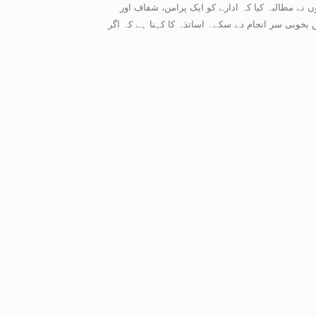
 نے مطالبہ کیا کہ ادارے کو ایک پرامن، شفاف اور
 بخوبی سر انجام دے سکے۔ اساتذہ کا کہنا ہے کہ اگر