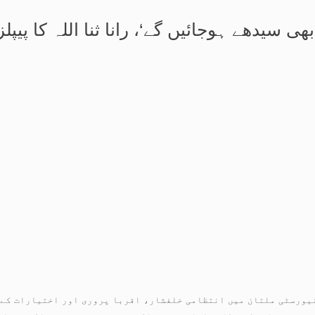
ھی سیدھے ہوجائیں گے‘، رانا ثنا اللہ کا پیپل
نیورسٹی ملتان میں انتظامی خلفشار، اقربا پروری اور اختیارات کے 