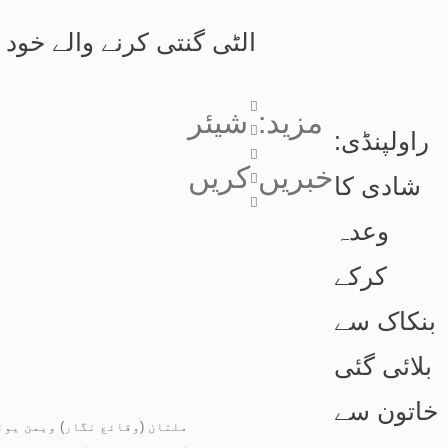
’الٹی گنتی کرنے والے خود ب
:مزید
شیئر
راولپنڈی:
خبریں
کریں
شادی کا
وعدہ
کرکے
بنکاک سے
بلائی گئی
خاتون سے
ملتان (وقائع نگار) ویمن یو