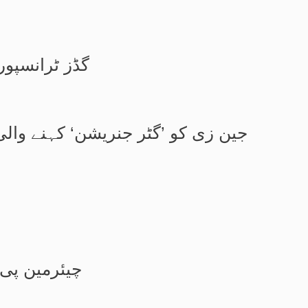
گڈز ٹرانسپور
جین زی کو ’گٹر جنریشن‘ کہنے والی
چیئرمین پی 