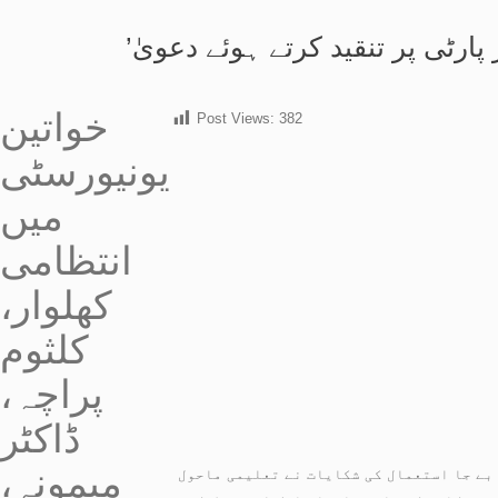
ز پارٹی پر تنقید کرتے ہوئے دعویٰ
خواتین
Post Views:
382
یونیورسٹی
میں
انتظامی
کھلوار،
کلثوم
پراچہ،
ڈاکٹر
میمونہ،
بے جا استعمال کی شکایات نے تعلیمی ماحول