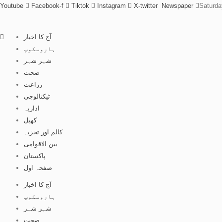
Youtube
Facebook-f
Tiktok
Instagram
X-twitter
Newspaper
Saturda
آج کا اخبار
ہاروسکوپ
شہر شہر
صحت
زراعت
ٹیکنالوجی
اداریہ
کھیل
کالم اور تجزیہ
بین الاقوامی
پاکستان
صفحہ اول
آج کا اخبار
ہاروسکوپ
شہر شہر
صحت