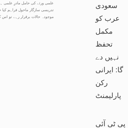
علمی ورثے کی حامل مادرِ علمی ہے،
سعودی
تدریسی سازگار ماحول فراہم کیا ج
عرب کو
موجودہ حالات برقرار رہے تو اس ک
مکمل
تحفظ
نہیں دے
گا: ایرانی
رکن
پارلیمنٹ
پی ٹی آئی