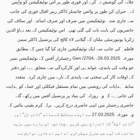
چلانے کی کوشش نہ کرے اور فوری طور پر اس نوٹیفکیشن کو واپس
لے۔ حیران کن طور پر وائس چانسلر ڈاکٹر زبیر اقبال غوری کی جانب
سے جاری شدہ نوٹیفکیشن میں صرف اور صرف اساتذہ اور سٹاف کی
حاضریوں کی بابت بات کی گئی تھی۔ اس نوٹیفکیشن کے بعد بہاؤ الدین
زکریا یونیورسٹی ملتان کے گیلانی لاء کالج کی پرنسپل ڈاکٹر سمزہ
فاطمہ کی جانب سے ایک نوٹیفکیشن جاری کیا گیا جس کے مطابق
رجسٹرار آفس کے نوٹیفکیشن نمبر Gen./2704، مورخہ 26.03.2025،
جو وقت کی پابندی، جوابدہی اور کارکردگی سے متعلق ہے، اور دفتر
کے اوقات کار کی سختی سے پابندی کے بارے میں جاری کردہ متعدد
سابقہ ہدایات کی روشنی میں تمام مستقل فیکلٹی اور عملے کو ہدایت
کی جاتی ہے کہ وہ روزانہ کی بنیاد پر پرنسپل آفس میں رکھے گئے
حاضری رجسٹر میں اپنی حاضری درج کریں۔ براہ کرم یقینی بنائیں کہ
وہ مورخہ 27.03.2025 سے اپنے دستخط کے ساتھ “ٹائم اِن” اور
“ٹائم آؤٹ” کا اندراج بھی کریں ۔چنانچہ اس بارے میں مزید
جاننے کے لیے جب جنرل سیکرٹری اے ایس اے خاور نوازش سے