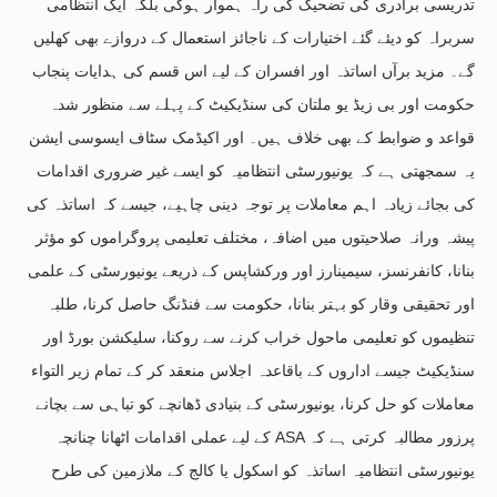
تدریسی برادری کی تضحیک کی راہ ہموار ہوگی بلکہ ایک انتظامی
سربراہ کو دیئے گئے اختیارات کے ناجائز استعمال کے دروازے بھی کھلیں
گے۔ مزید برآں اساتذہ اور افسران کے لیے اس قسم کی ہدایات پنجاب
حکومت اور بی زیڈ یو ملتان کی سنڈیکیٹ کے پہلے سے منظور شدہ
قواعد و ضوابط کے بھی خلاف ہیں۔ اور اکیڈمک سٹاف ایسوسی ایشن
یہ سمجھتی ہے کہ یونیورسٹی انتظامیہ کو ایسے غیر ضروری اقدامات
کی بجائے زیادہ اہم معاملات پر توجہ دینی چاہیے، جیسے کہ اساتذہ کی
پیشہ ورانہ صلاحیتوں میں اضافہ، مختلف تعلیمی پروگراموں کو مؤثر
بنانا، کانفرنسز، سیمینارز اور ورکشاپس کے ذریعے یونیورسٹی کے علمی
اور تحقیقی وقار کو بہتر بنانا، حکومت سے فنڈنگ حاصل کرنا، طلبہ
تنظیموں کو تعلیمی ماحول خراب کرنے سے روکنا، سلیکشن بورڈ اور
سنڈیکیٹ جیسے اداروں کے باقاعدہ اجلاس منعقد کر کے تمام زیر التواء
معاملات کو حل کرنا، یونیورسٹی کے بنیادی ڈھانچے کو تباہی سے بچانے
کے لیے عملی اقدامات اٹھانا چنانچہ ASA پرزور مطالبہ کرتی ہے کہ
یونیورسٹی انتظامیہ اساتذہ کو اسکول یا کالج کے ملازمین کی طرح