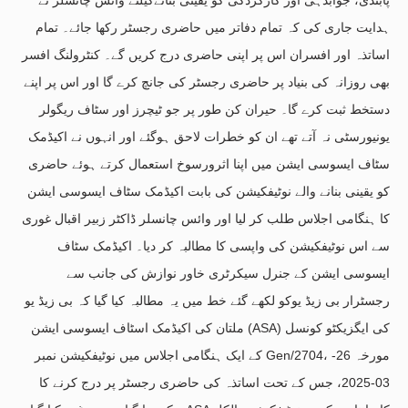
ہدایت جاری کی کہ تمام دفاتر میں حاضری رجسٹر رکھا جائے۔ تمام
اساتذہ اور افسران اس پر اپنی حاضری درج کریں گے۔ کنٹرولنگ افسر
بھی روزانہ کی بنیاد پر حاضری رجسٹر کی جانچ کرے گا اور اس پر اپنے
دستخط ثبت کرے گا۔ حیران کن طور پر جو ٹیچرز اور سٹاف ریگولر
یونیورسٹی نہ آتے تھے ان کو خطرات لاحق ہوگئے اور انہوں نے اکیڈمک
سٹاف ایسوسی ایشن میں اپنا اثرورسوخ استعمال کرتے ہوئے حاضری
کو یقینی بنانے والے نوٹیفکیشن کی بابت اکیڈمک سٹاف ایسوسی ایشن
کا ہنگامی اجلاس طلب کر لیا اور وائس چانسلر ڈاکٹر زبیر اقبال غوری
سے اس نوٹیفکیشن کی واپسی کا مطالبہ کر دیا۔ اکیڈمک سٹاف
ایسوسی ایشن کے جنرل سیکرٹری خاور نوازش کی جانب سے
رجسٹرار بی زیڈ یوکو لکھے گئے خط میں یہ مطالبہ کیا گیا کہ بی زیڈ یو
ملتان کی اکیڈمک اسٹاف ایسوسی ایشن (ASA) کی ایگزیکٹو کونسل
کے ایک ہنگامی اجلاس میں نوٹیفکیشن نمبر Gen/2704، مورخہ 26-
03-2025، جس کے تحت اساتذہ کی حاضری رجسٹر پر درج کرنے کا