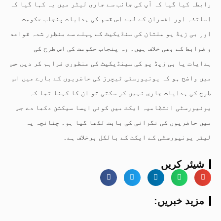
رابطہ کیا گیا کہ آپ کی جانب سے جاری لیٹر میں یہ کہا گیا کہ
اساتذہ اور افسران کے لیے اس قسم کی ہدایات پنجاب حکومت
اور بی زیڈ یو ملتان کی سنڈیکیٹ کے پہلے سے منظور شدہ قواعد
و ضوابط کے بھی خلاف ہیں۔ وہ پنجاب حکومت کی اس طرح کی
ہدایات یا بی زیڈ یو کی سینڈیکیٹ کی منظوری فراہم کر دیں جس
میں واضح ہو کہ یونیورسٹی ٹیچرز کی حاضریوں کے بارے میں اس
طرح کی ہدایات جاری نہیں کر سکتی تو ان کا کہنا تھا کہ
یونیورسٹی انتظامیہ ایکٹ میں کوئی ایسا سیکشن دکھا دے جس
میں حاضریوں کی نگرانی کی بابت لکھا گیا ہو۔ چنانچہ یہ
لیٹر یونیورسٹی کے ایکٹ کے بالکل برخلاف ہے۔
شیئر کریں
:مزید خبریں