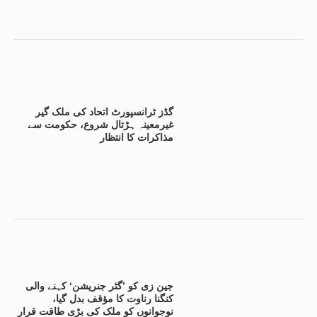
گڈز ٹرانسپورٹ اتحاد کی ملک گیر
غیرمعینہ ہڑتال شروع، حکومت سے
مذاکرات کا انتظار
جین زی کو ’گٹر جنریشن‘ کہنے والی
کنگنا رناوت کا مؤقف بدل گیا،
نوجوانوں کو ملک کی بڑی طاقت قرار