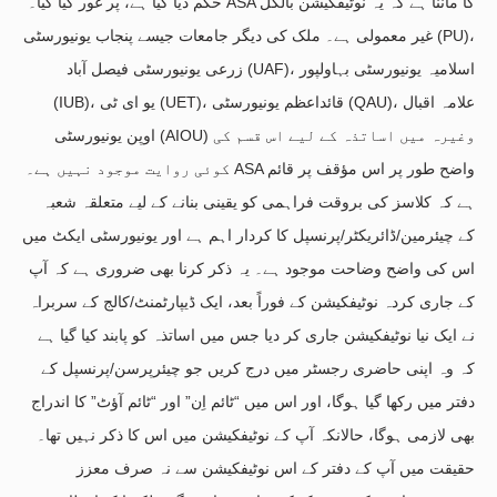
حکم دیا گیا ہے، پر غور کیا گیا۔ ASA کا ماننا ہے کہ یہ نوٹیفکیشن بالکل
غیر معمولی ہے۔ ملک کی دیگر جامعات جیسے پنجاب یونیورسٹی (PU)،
زرعی یونیورسٹی فیصل آباد (UAF)، اسلامیہ یونیورسٹی بہاولپور
(IUB)، یو ای ٹی (UET)، قائداعظم یونیورسٹی (QAU)، علامہ اقبال
اوپن یونیورسٹی (AIOU) وغیرہ میں اساتذہ کے لیے اس قسم کی
کوئی روایت موجود نہیں ہے۔ ASA واضح طور پر اس مؤقف پر قائم
ہے کہ کلاسز کی بروقت فراہمی کو یقینی بنانے کے لیے متعلقہ شعبہ
کے چیئرمین/ڈائریکٹر/پرنسپل کا کردار اہم ہے اور یونیورسٹی ایکٹ میں
اس کی واضح وضاحت موجود ہے۔ یہ ذکر کرنا بھی ضروری ہے کہ آپ
کے جاری کردہ نوٹیفکیشن کے فوراً بعد، ایک ڈیپارٹمنٹ/کالج کے سربراہ
نے ایک نیا نوٹیفکیشن جاری کر دیا جس میں اساتذہ کو پابند کیا گیا ہے
کہ وہ اپنی حاضری رجسٹر میں درج کریں جو چیئرپرسن/پرنسپل کے
دفتر میں رکھا گیا ہوگا، اور اس میں “ٹائم اِن” اور “ٹائم آؤٹ” کا اندراج
بھی لازمی ہوگا، حالانکہ آپ کے نوٹیفکیشن میں اس کا ذکر نہیں تھا۔
حقیقت میں آپ کے دفتر کے اس نوٹیفکیشن سے نہ صرف معزز