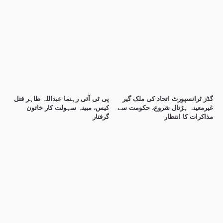
گڈز ٹرانسپورٹ اتحاد کی ملک گیر
پی ٹی آئی رہنما عبداللہ طاہر قتل
غیرمعینہ ہڑتال شروع، حکومت سے
کیس، مبینہ سہولت کار خاتون
مذاکرات کا انتظار
گرفتار