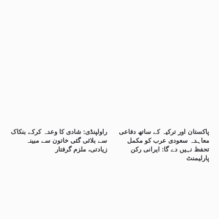
پاکستان اور ترکیہ کے ساتھ دفاعی
راولپنڈی: شادی کا وعدہ کرکے بنکاک
معاہدہ سعودی عرب کو مکمل
سے بلائی گئی خاتون سے مبینہ
تحفظ نہیں دے گا: ایرانی رکن
زیادتی، ملزم گرفتار
پارلیمنٹ