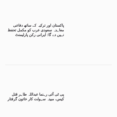
پاکستان اور ترکیہ کے ساتھ دفاعی
معاہدہ سعودی عرب کو مکمل تحفظ
نہیں دے گا: ایرانی رکن پارلیمنٹ
پی ٹی آئی رہنما عبداللہ طاہر قتل
کیس، مبینہ سہولت کار خاتون گرفتار