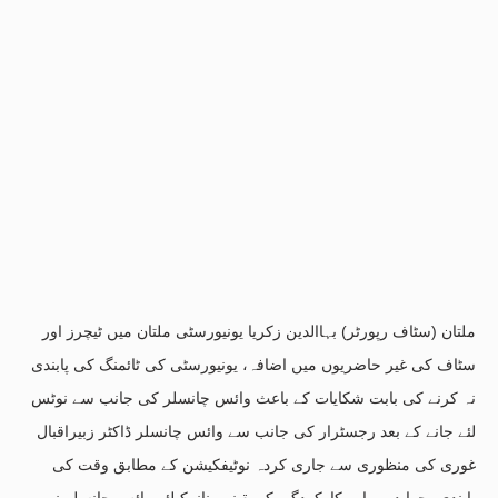
ملتان (سٹاف رپورٹر) بہاالدین زکریا یونیورسٹی ملتان میں ٹیچرز اور
سٹاف کی غیر حاضریوں میں اضافہ، یونیورسٹی کی ٹائمنگ کی پابندی
نہ کرنے کی بابت شکایات کے باعث وائس چانسلر کی جانب سے نوٹس
لئے جانے کے بعد رجسٹرار کی جانب سے وائس چانسلر ڈاکٹر زبیراقبال
غوری کی منظوری سے جاری کردہ نوٹیفکیشن کے مطابق وقت کی
پابندی، جوابدہی اور کارکردگی کو یقینی بنانےکیلئے وائس چانسلر نے