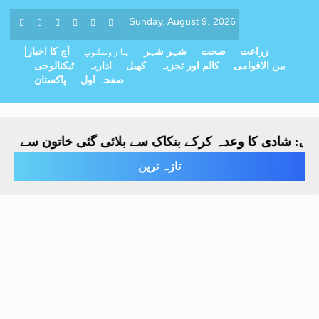
Sunday, August 9, 2026
زراعت
صحت
شہر شہر
ہاروسکوپ
آج کا اخبار
بین الاقوامی
کالم اور تجزیہ
کھیل
اداریہ
ٹیکنالوجی
صفحہ اول
پاکستان
 شادی کا وعدہ کرکے بنکاک سے بلائی گئی خاتون سے مبینہ زیا
تازہ ترین