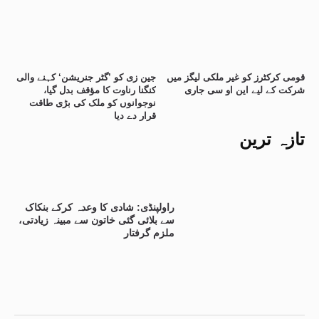
قومی کرکٹرز کو غیر ملکی لیگز میں
جین زی کو ’گٹر جنریشن‘ کہنے والی
شرکت کے لیے این او سی جاری
کنگنا رناوت کا مؤقف بدل گیا،
نوجوانوں کو ملک کی بڑی طاقت
قرار دے دیا
تازہ ترین
راولپنڈی: شادی کا وعدہ کرکے بنکاک
سے بلائی گئی خاتون سے مبینہ زیادتی،
ملزم گرفتار