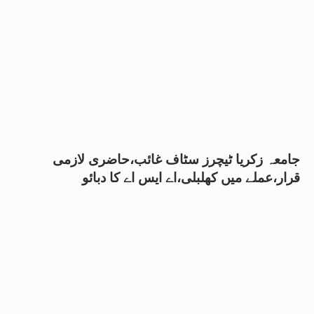
جامعہ زکریا ٹیچرز سٹاف غائب،حاضری لازمی
قرار،عملے میں کھلبلی،اے ایس اے کا دبائو