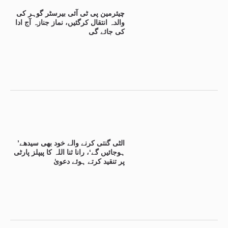
چیئرمین پی ٹی آئی بیرسٹر گوہر کی
والدہ انتقال کرگئیں، نماز جنازہ آج ادا
کی جائے گی
’الٹی گنتی کرنے والے خود بھی سیدھے
ہوجائیں گے‘، رانا ثنا اللہ کا پیپلز پارٹی
پر تنقید کرتے ہوئے دعویٰ