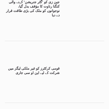
جین زی کو ’گٹر جنریشن‘ کہنے والی
کنگنا رناوت کا مؤقف بدل گیا،
نوجوانوں کو ملک کی بڑی طاقت قرار
دے دیا
قومی کرکٹرز کو غیر ملکی لیگز میں
شرکت کے لیے این او سی جاری