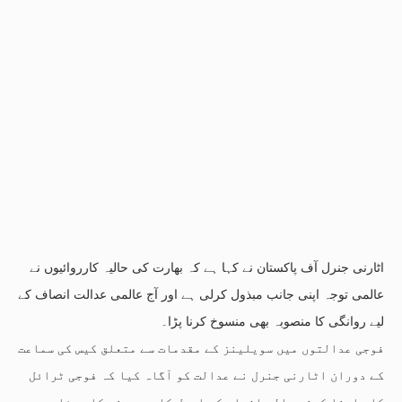
اٹارنی جنرل آف پاکستان نے کہا ہے کہ بھارت کی حالیہ کارروائیوں نے
عالمی توجہ اپنی جانب مبذول کرلی ہے اور آج عالمی عدالت انصاف کے
لیے روانگی کا منصوبہ بھی منسوخ کرنا پڑا۔
فوجی عدالتوں میں سویلینز کے مقدمات سے متعلق کیس کی سماعت
کے دوران اٹارنی جنرل نے عدالت کو آگاہ کیا کہ فوجی ٹرائل
کا سامنا کرنے والے افراد کو اپیل کا حق دینے کا مسئلہ