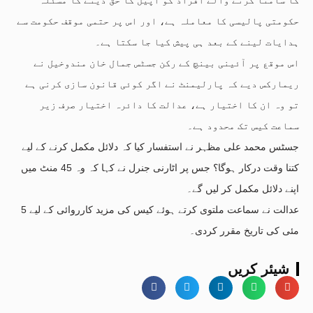
حکومتی پالیسی کا معاملہ ہے، اور اس پر حتمی موقف حکومت سے
ہدایات لینے کے بعد ہی پیش کیا جا سکتا ہے۔
اس موقع پر آئینی بینچ کے رکن جسٹس جمال خان مندوخیل نے
ریمارکس دیے کہ پارلیمنٹ نے اگر کوئی قانون سازی کرنی ہے
تو وہ ان کا اختیار ہے، عدالت کا دائرہ اختیار صرف زیر
سماعت کیس تک محدود ہے۔
جسٹس محمد علی مظہر نے استفسار کیا کہ دلائل مکمل کرنے کے لیے
کتنا وقت درکار ہوگا؟ جس پر اٹارنی جنرل نے کہا کہ وہ 45 منٹ میں
اپنے دلائل مکمل کر لیں گے۔
عدالت نے سماعت ملتوی کرتے ہوئے کیس کی مزید کارروائی کے لیے 5
مئی کی تاریخ مقرر کردی۔
شیئر کریں