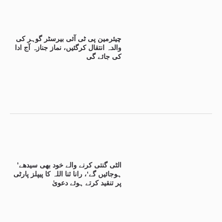
چیئرمین پی ٹی آئی بیرسٹر گوہر کی
والدہ انتقال کرگئیں، نماز جنازہ آج ادا
کی جائے گی
’الٹی گنتی کرنے والے خود بھی سیدھے
ہوجائیں گے‘، رانا ثنا اللہ کا پیپلز پارٹی
پر تنقید کرتے ہوئے دعویٰ