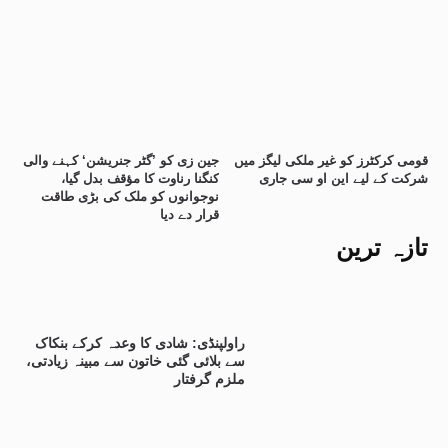
قومی کرکٹرز کو غیر ملکی لیگز میں
جین زی کو ’گٹر جنریشن‘ کہنے والی
شرکت کے لیے این او سی جاری
کنگنا رناوت کا مؤقف بدل گیا،
نوجوانوں کو ملک کی بڑی طاقت
قرار دے دیا
تازہ ترین
راولپنڈی: شادی کا وعدہ کرکے بنکاک
سے بلائی گئی خاتون سے مبینہ زیادتی،
ملزم گرفتار