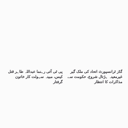
گڈز ٹرانسپورٹ اتحاد کی ملک گیر
پی ٹی آئی رہنما عبداللہ طاہر قتل
غیرمعینہ ہڑتال شروع، حکومت سے
کیس، مبینہ سہولت کار خاتون
مذاکرات کا انتظار
گرفتار