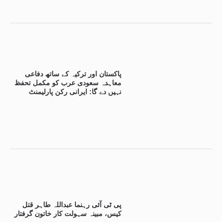
پاکستان اور ترکیہ کے ساتھ دفاعی
معاہدہ سعودی عرب کو مکمل تحفظ
نہیں دے گا: ایرانی رکن پارلیمنٹ
پی ٹی آئی رہنما عبداللہ طاہر قتل
کیس، مبینہ سہولت کار خاتون گرفتار