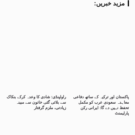
:مزید خبریں
پاکستان اور ترکیہ کے ساتھ دفاعی
راولپنڈی: شادی کا وعدہ کرکے بنکاک
معاہدہ سعودی عرب کو مکمل
سے بلائی گئی خاتون سے مبینہ
تحفظ نہیں دے گا: ایرانی رکن
زیادتی، ملزم گرفتار
پارلیمنٹ