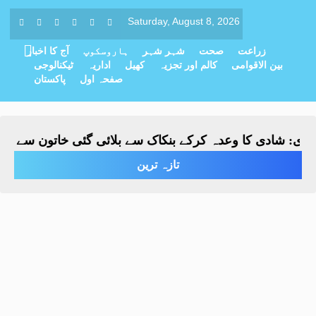
Saturday, August 8, 2026
زراعت
صحت
شہر شہر
ہاروسکوپ
آج کا اخبار
بین الاقوامی
کالم اور تجزیہ
کھیل
اداریہ
ٹیکنالوجی
صفحہ اول
پاکستان
ی: شادی کا وعدہ کرکے بنکاک سے بلائی گئی خاتون سے مبینہ ز
تازہ ترین