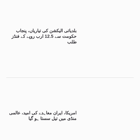
بلدیاتی الیکشن کی تیاریاں، پنجاب
حکومت سے 12.5 ارب روپے کے فنڈز
طلب
امریکا، ایران معاہدے کی امید، عالمی
منڈی میں تیل سستا ہو گیا