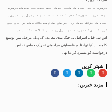
دوسری جانب، حماس کا کہنا ہے کہ جنگ بندی معاہدے کے دوسرے
مرحلے پر بات چیت کے حوالے سے مثبت اشارے موصول ہوئے ہیں۔
حماس کا مؤقف ہے کہ وہ امریکی حکام سے ملاقات کے خواہاں ہیں
کیونکہ ان کے ذریعے اسرائیل پر دباؤ ڈالا جا سکتا ہے۔
اس سے قبل، اسرائیل نے جنگ بندی معاہدے کے پہلے مرحلے میں توسیع
کا مطالبہ کیا تھا، تاہم فلسطینی مزاحمتی تحریک حماس نے اس
درخواست کو مسترد کر دیا تھا۔
شیئر کریں
:مزید خبریں