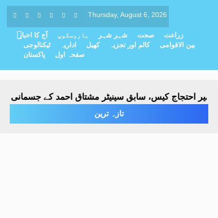
Thursday, August 6, 2026
زراعت
صحت
شہر شہر
ہاروسکوپ
آج کا اخبار
بین الاقوامی
کالم اور تجزیہ
کھیل
اداریہ
ٹیکنالوجی
صفحہ اول
پاکستان
 احتجاج کیس، سابق سینیٹر مشتاق احمد کے جسمانی ریمانڈ میں 4 روز کی 
تازہ ترین