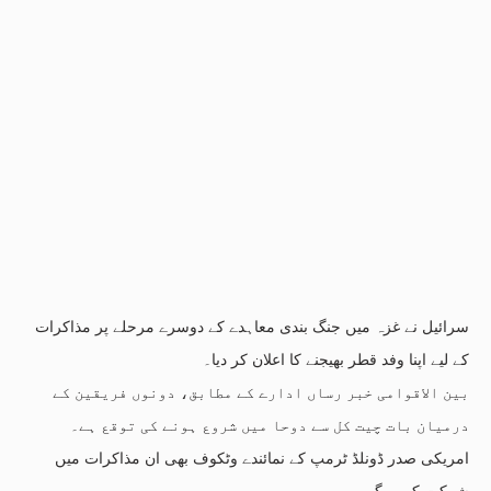
سرائیل نے غزہ میں جنگ بندی معاہدے کے دوسرے مرحلے پر مذاکرات
کے لیے اپنا وفد قطر بھیجنے کا اعلان کر دیا۔
بین الاقوامی خبر رساں ادارے کے مطابق، دونوں فریقین کے
درمیان بات چیت کل سے دوحا میں شروع ہونے کی توقع ہے۔
امریکی صدر ڈونلڈ ٹرمپ کے نمائندے وٹکوف بھی ان مذاکرات میں
شرکت کریں گے۔