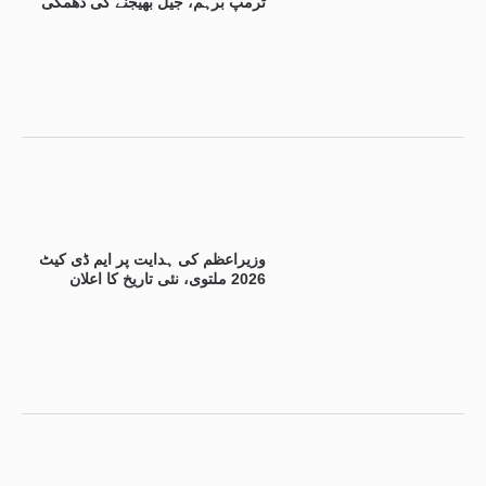
ٹرمپ برہم، جیل بھیجنے کی دھمکی
وزیراعظم کی ہدایت پر ایم ڈی کیٹ
2026 ملتوی، نئی تاریخ کا اعلان