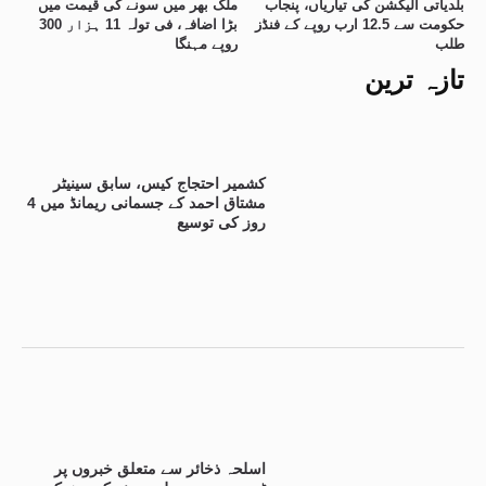
بلدیاتی الیکشن کی تیاریاں، پنجاب
ملک بھر میں سونے کی قیمت میں
حکومت سے 12.5 ارب روپے کے فنڈز
بڑا اضافہ، فی تولہ 11 ہزار 300
طلب
روپے مہنگا
تازہ ترین
کشمیر احتجاج کیس، سابق سینیٹر
مشتاق احمد کے جسمانی ریمانڈ میں 4
روز کی توسیع
اسلحہ ذخائر سے متعلق خبروں پر