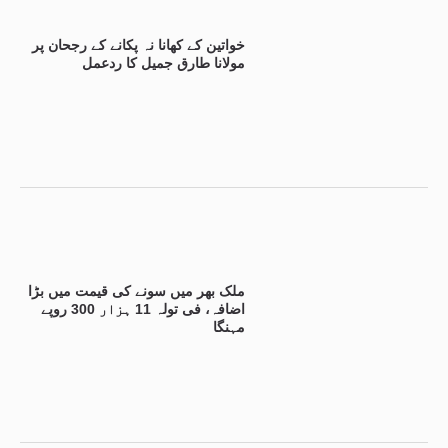
خواتین کے کھانا نہ پکانے کے رجحان پر
مولانا طارق جمیل کا ردعمل
ملک بھر میں سونے کی قیمت میں بڑا
اضافہ، فی تولہ 11 ہزار 300 روپے
مہنگا