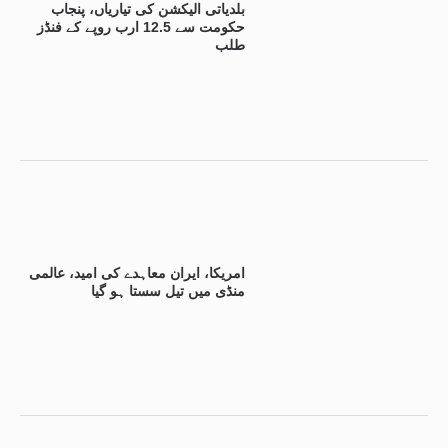
بلدیاتی الیکشن کی تیاریاں، پنجاب
حکومت سے 12.5 ارب روپے کے فنڈز
طلب
امریکا، ایران معاہدے کی امید، عالمی
منڈی میں تیل سستا ہو گیا