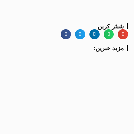
شیئر کریں
:مزید خبریں