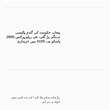
پنجاب حکومت کی گندم پالیسی
مہنگی پڑ گئی، نئی ریلیزپرائس 3800،
پاسکو سے 4150 میں خریداری
بڑھتے سٹریٹ کرائم سے شہرمیں
خوف و ہراس