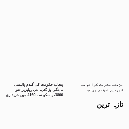
بڑھتے سٹریٹ کرائم سے
پنجاب حکومت کی گندم پالیسی
شہرمیں خوف و ہراس
مہنگی پڑ گئی، نئی ریلیزپرائس
3800، پاسکو سے 4150 میں خریداری
تازہ ترین