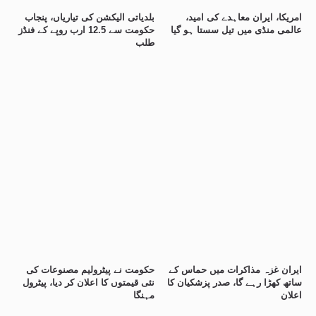
امریکا، ایران معاہدے کی امید،
بلدیاتی الیکشن کی تیاریاں، پنجاب
عالمی منڈی میں تیل سستا ہو گیا
حکومت سے 12.5 ارب روپے کے فنڈز
طلب
ایران غزہ مذاکرات میں حماس کے
حکومت نے پیٹرولیم مصنوعات کی
ساتھ کھڑا رہے گا، صدر پزشکیان کا
نئی قیمتوں کا اعلان کر دیا، پیٹرول
اعلان
مہنگا