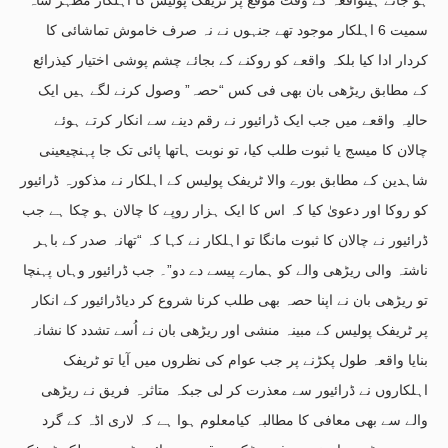
سمیت 6 اہلکار موجود تھے جنہوں نے نہ صرف خاموش تماشائی کا
کردار ادا کیا بلکہ واقعے کو روکنے کے بجائے چشم پوشی اختیار کیذرائع
کے مطابق ریڑھی بان بھی فی کس “حصہ” وصول کرنے لگے ہیں ایک
حالیہ واقعے میں جب ایک ڈرائیور نے رقم دینے سے انکار کرتے ہوئے
چالان کا میسج یا ثبوت طلب کیا، تو نوبت ہاتھا پائی تک جا پہنچیعینی
شاہدین کے مطابق بورے والا ٹریفک پولیس کے اہلکار نے مذکورہ ڈرائیور
کو روکا اور دعویٰ کیا کہ اس کا ایک ہزار روپے کا چالان ہو چکا ہے جب
ڈرائیور نے چالان کا ثبوت مانگا تو اہلکار نے کہا کہ “تھانہ صدر کے باہر
ناشتہ والی ریڑھی والے کو ہمارے پیسے دے دو”۔ جب ڈرائیور وہاں پہنچا
تو ریڑھی بان نے اپنا حصہ بھی طلب کرنا شروع کر دیاڈرائیور کے انکار
پر ٹریفک پولیس کے مبینہ منشی اور ریڑھی بان نے اُسے تشدد کا نشانہ
بنایا واقعہ طول پکڑنے پر جب عوام کی نظروں میں آیا تو ٹریفک
اہلکاروں نے ڈرائیور سے معذرت کر لی جبکہ متاثرہ فریق نے ریڑھی
والے سے بھی معافی کا مطالبہ کیامعلوم ہوا ہے کہ لاری اڈہ کے گرد