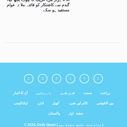
گندم سے کاشتکار کو فائدہ ملا نہ عوام
مستفید ہو سکے
زراعت
صحت
شہر شہر
ہاروسکوپ
آج کا اخبار
بین الاقوامی
کالم اور تجزیہ
کھیل
اداریہ
ٹیکنالوجی
صفحہ اول
پاکستان
© 2024, Daily Qaum | تمام جملہ حقوق محفوظ ہیں |