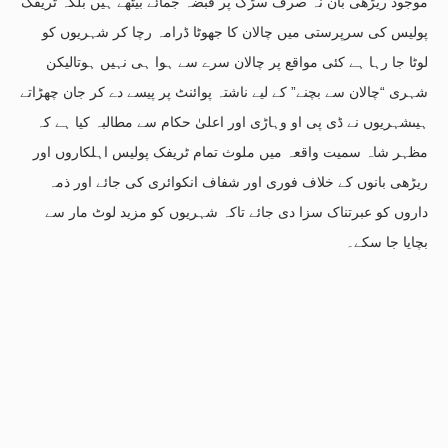
موجود ریڑھی بان نہ صرف سڑک پر قبضہ جمائے بیٹھے ہیں بلکہ ٹریفک
پولیس کی سرپرستی میں چالان کا جھوٹا ڈرامہ رچا کر شہریوں کو
لوٹا جا رہا ہے کئی مواقع پر چالان سرے سے ہوا ہی نہیں ہوتالیکن
شہری “چالان سے بچنے” کے لیے ناشتہ پوائنٹ پر پیسے دے کر جان چھڑاتے
ہیںشہریوں نے ڈی پی او وہاڑی اور اعلیٰ حکام سے مطالبہ کیا ہے کہ
مظہر شاہ سمیت واقعہ میں ملوث تمام ٹریفک پولیس اہلکاروں اور
ریڑھی بانوں کے خلاف فوری اور شفاف انکوائری کی جائے اور ذمہ
داروں کو عبرتناک سزا دی جائے تاکہ شہریوں کو مزید لوٹ مار سے
بچایا جا سکے۔