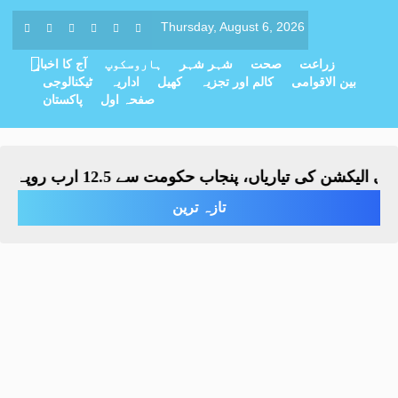
Thursday, August 6, 2026
زراعت
صحت
شہر شہر
ہاروسکوپ
آج کا اخبار
بین الاقوامی
کالم اور تجزیہ
کھیل
اداریہ
ٹیکنالوجی
صفحہ اول
پاکستان
یکشن کی تیاریاں، پنجاب حکومت سے 12.5 ارب روپے کے فنڈز طلب
تازہ ترین