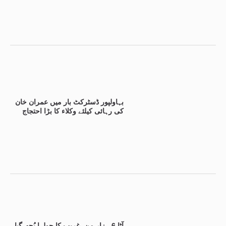
بہاولپور ڈسٹرکٹ بار میں عمران خان
کی رہائی کیلئے وکلاء کا بڑا احتجاج
آٹا 6 ہزار من، غریب کا چولہا بُجھ گیا،