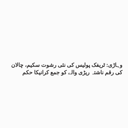
وہاڑی: ٹریفک پولیس کی نئی رشوت سکیم، چالان
کی رقم ناشتہ ریڑی والے کو جمع کرانیکا حکم