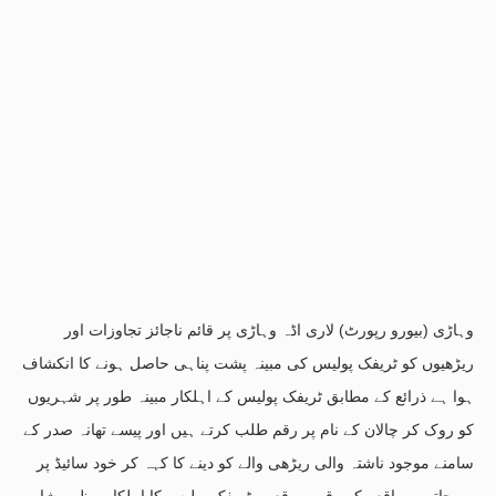
وہاڑی (بیورو رپورٹ) لاری اڈہ وہاڑی پر قائم ناجائز تجاوزات اور
ریڑھیوں کو ٹریفک پولیس کی مبینہ پشت پناہی حاصل ہونے کا انکشاف
ہوا ہے ذرائع کے مطابق ٹریفک پولیس کے اہلکار مبینہ طور پر شہریوں
کو روک کر چالان کے نام پر رقم طلب کرتے ہیں اور پیسے تھانہ صدر کے
سامنے موجود ناشتہ والی ریڑھی والے کو دینے کا کہہ کر خود سائیڈ پر
ہو جاتے ہیںواقعہ کے وقت موقع پر ٹریفک پولیس کا اہلکار مظہر شاہ